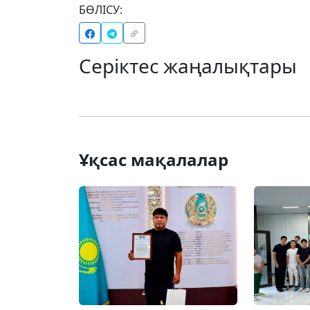
БӨЛІСУ:
Серіктес жаңалықтары
Ұқсас мақалалар