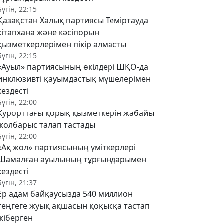
Бүгін, 22:15
Қазақстан Халық партиясы Теміртауда
кітапхана және кәсіпорын
қызметкерлерімен пікір алмасты
Бүгін, 22:15
«Ауыл» партиясының өкілдері ШҚО-да
инклюзивті қауымдастық мүшелерімен
кездесті
Бүгін, 22:00
Курорттағы қорық қызметкерін жабайы
жолбарыс талап тастады
Бүгін, 22:00
«Ақ жол» партиясының үміткерлері
Шамалған ауылының тұрғындарымен
кездесті
Бүгін, 21:37
Ер адам байқаусызда 540 миллион
теңгеге жуық ақшасын қоқысқа тастап
жіберген