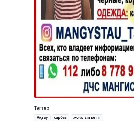
Тэгтер:
Ақтау
сарбаз
жоғалып кетті