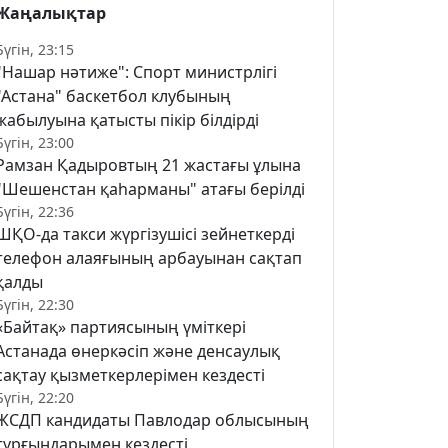
Жаңалықтар
Бүгін, 23:15
"Нашар нәтиже": Спорт министрлігі
"Астана" баскетбол клубының
жабылуына қатысты пікір білдірді
Бүгін, 23:00
Рамзан Қадыровтың 21 жастағы ұлына
"Шешенстан қаһарманы" атағы берілді
Бүгін, 22:36
ШҚО-да такси жүргізушісі зейнеткерді
телефон алаяғының арбауынан сақтап
қалды
Бүгін, 22:30
«Байтақ» партиясының үміткері
Астанада өнеркәсіп және денсаулық
сақтау қызметкерлерімен кездесті
Бүгін, 22:20
ЖСДП кандидаты Павлодар облысының
тұрғындарымен кездесті