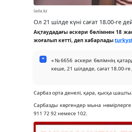
lada.kz
Ол 21 шілде күні сағат 18.00-ге д
Ақтаудадағы әскери бөлімнен 18 жас
жоғалып кетті, деп хабарлады
turkys
«№6656 әскери бөлімнің қатард
кеше, 21 шілдеде, сағат 18.00-ге
Сарбаз орта денелі, қара, қысқа шашты
Сарбазды көргендер мына нөмірлерге 
911 72 92 немесе 102.