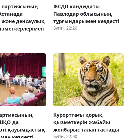
» партиясының
ЖСДП кандидаты
 Астанада
Павлодар облысының
п және денсаулық
тұрғындарымен кездесті
Бүгін, 22:20
ызметкерлерімен
партиясының
Курорттағы қорық
 ШҚО-да
қызметкерін жабайы
вті қауымдастық
жолбарыс талап тастады
Бүгін, 22:00
мен кездесті