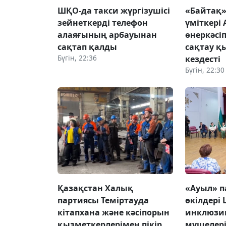
ШҚО-да такси жүргізушісі
«Байтақ
зейнеткерді телефон
үміткері
алаяғының арбауынан
өнеркәсі
сақтап қалды
сақтау қ
Бүгін, 22:36
кездесті
Бүгін, 22:30
Қазақстан Халық
«Ауыл» 
партиясы Теміртауда
өкілдері
кітапхана және кәсіпорын
инклюзи
қызметкерлерімен пікір
мүшелері