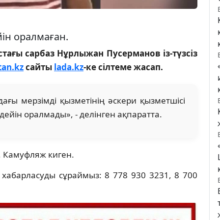
ейін оралмаған.
тағы сарбаз Нұрлыжан Пусерманов із-түзсіз
tan.kz
сайты
lada.kz
-ке сілтеме жасап.
ағы мерзімді қызметінің әскери қызметшісі
 дейін оралмады», - делінген ақпаратта.
. Камуфляж киген.
хабарласуды сұраймыз: 8 778 930 3231, 8 700