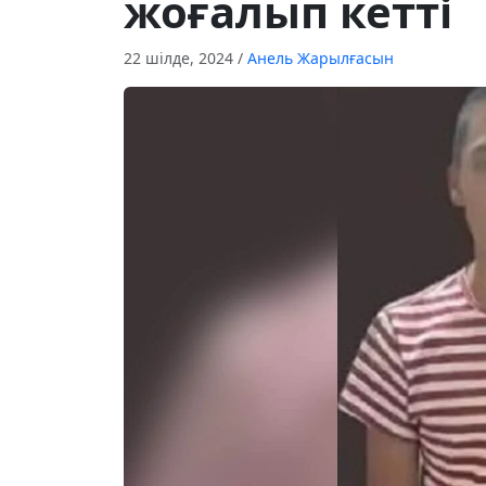
жоғалып кетті
22 шілде, 2024
/
Анель Жарылғасын