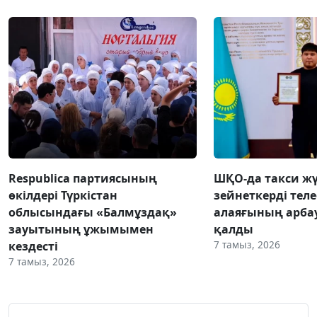
Respublica партиясының
ШҚО-да такси жү
өкілдері Түркістан
зейнеткерді тел
облысындағы «Балмұздақ»
алаяғының арба
зауытының ұжымымен
қалды
7 тамыз, 2026
кездесті
7 тамыз, 2026