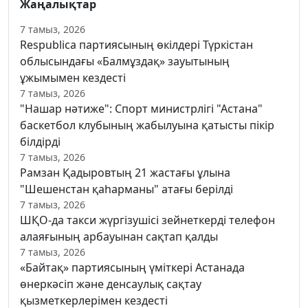
Жаңалықтар
7 тамыз, 2026
Respublica партиясының өкілдері Түркістан
облысындағы «Балмұздақ» зауытының
ұжымымен кездесті
7 тамыз, 2026
"Нашар нәтиже": Спорт министрлігі "Астана"
баскетбол клубының жабылуына қатысты пікір
білдірді
7 тамыз, 2026
Рамзан Қадыровтың 21 жастағы ұлына
"Шешенстан қаһарманы" атағы берілді
7 тамыз, 2026
ШҚО-да такси жүргізушісі зейнеткерді телефон
алаяғының арбауынан сақтап қалды
7 тамыз, 2026
«Байтақ» партиясының үміткері Астанада
өнеркәсіп және денсаулық сақтау
қызметкерлерімен кездесті