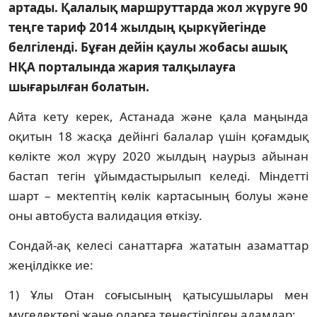
артады. Қалалық маршруттарда жол жүруге 90
теңге тариф 2014 жылдың қыркүйегінде
белгіленді. Бұған дейін қаулы жобасы ашық
НҚА порталында жария талқылауға
шығарылған болатын.
Айта кету керек, Астанада және қала маңында
оқитын 18 жасқа дейінгі балалар үшін қоғамдық
көлікте жол жүру 2020 жылдың наурыз айынан
бастап тегін ұйымдастырылып келеді. Міндетті
шарт – мектептің көлік картасының болуы және
оны автобуста валидация өткізу.
Сондай-ақ келесі санаттарға жататын азаматтар
жеңілдікке ие:
1) Ұлы Отан соғысының қатысушылары мен
мүгедектері және оларға теңестірілген адамдар;