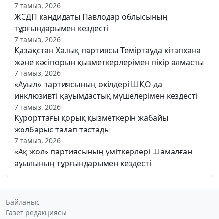
7 тамыз, 2026
ЖСДП кандидаты Павлодар облысының
тұрғындарымен кездесті
7 тамыз, 2026
Қазақстан Халық партиясы Теміртауда кітапхана
және кәсіпорын қызметкерлерімен пікір алмасты
7 тамыз, 2026
«Ауыл» партиясының өкілдері ШҚО-да
инклюзивті қауымдастық мүшелерімен кездесті
7 тамыз, 2026
Курорттағы қорық қызметкерін жабайы
жолбарыс талап тастады
7 тамыз, 2026
«Ақ жол» партиясының үміткерлері Шамалған
ауылының тұрғындарымен кездесті
Байланыс
Газет редакциясы