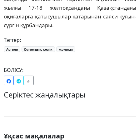
жылғы 17-18 желтоқсандағы Қазақстандағы
оқиғаларға қатысушылар қатарынан саяси қуғын-
сүргін құрбандары.
Тэгтер:
Астана
Қоғамдық көлік
жолақы
БӨЛІСУ:
Серіктес жаңалықтары
Ұқсас мақалалар