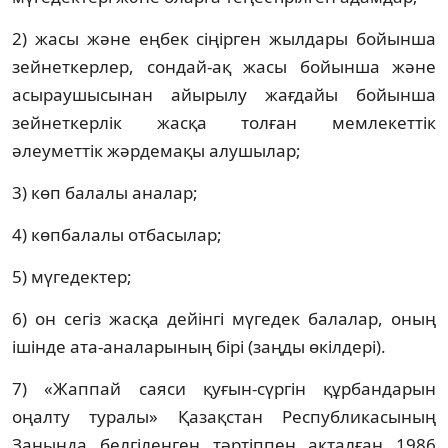
2) жасы және еңбек сіңірген жылдары бойынша
зейнеткерлер, сондай-ақ жасы бойынша және
асыраушысынан айырылу жағдайы бойынша
зейнеткерлік жасқа толған мемлекеттік
әлеуметтік жәрдемақы алушылар;
3) көп балалы аналар;
4) көпбалалы отбасылар;
5) мүгедектер;
6) он сегіз жасқа дейінгі мүгедек балалар, оның
ішінде ата-аналарының бірі (заңды өкілдері).
7) «Жаппай саяси қуғын-сүргін құрбандарын
оңалту туралы» Қазақстан Республикасының
Заңында белгіленген тәртіппен ақталған 1986