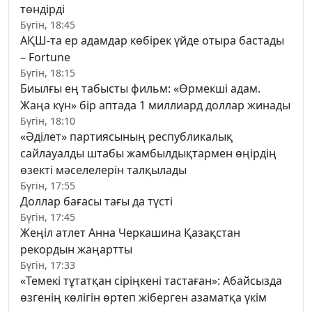
төндірді
Бүгін, 18:45
АҚШ-та ер адамдар көбірек үйде отыра бастады
– Fortune
Бүгін, 18:15
Биылғы ең табысты фильм: «Өрмекші адам.
Жаңа күн» бір аптада 1 миллиард доллар жинады
Бүгін, 18:10
«Әділет» партиясының республикалық
сайлауалды штабы жамбылдықтармен өңірдің
өзекті мәселелерін талқылады
Бүгін, 17:55
Доллар бағасы тағы да түсті
Бүгін, 17:45
Жеңіл атлет Анна Черкашина Қазақстан
рекордын жаңартты
Бүгін, 17:33
«Темекі тұтатқан сіріңкені тастаған»: Абайсызда
өзгенің көлігін өртеп жіберген азаматқа үкім