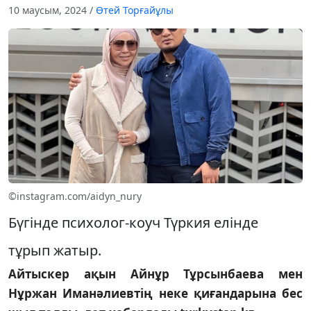
10 маусым, 2024
/
Өтей Торғайұлы
©instagram.com/aidyn_nury
Бүгінде психолог-коуч Түркия елінде
тұрып жатыр.
Айтыскер ақын Айнұр Тұрсынбаева мен
Нұржан Иманәлиевтің неке қиғандарына бес