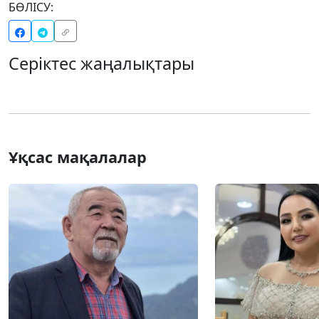
БӨЛІСУ:
Серіктес жаңалықтары
Ұқсас мақалалар