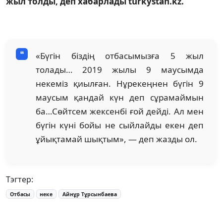
жыл толды, деп хабарлады turkystan.kz.
«Бүгін біздің отбасымызға 5 жыл
толады… 2019 жылы 9 маусымда
некеміз қиылған. Нұрекеңнен бүгін 9
маусым қандай күн деп сұрамаймын
ба…Сөйтсем жексенбі ғой дейді. Ал мен
бүгін күні бойы не сыйлайды екен деп
ұйықтамай шықтым», — деп жазды ол.
Тэгтер:
Отбасы
неке
Айнұр Тұрсынбаева