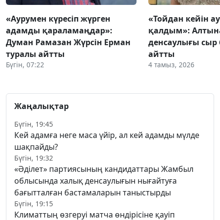
«Аурумен күресіп жүрген
«Тойдан кейін а
адамды қараламаңдар»:
қалдым»: Алтын
Думан Рамазан Жүрсін Ерман
денсаулығы сыр 
туралы айтты
айтты
Бүгін, 07:22
4 тамыз, 2026
Жаңалықтар
Бүгін, 19:45
Кей адамға неге маса үйір, ал кей адамды мүлде
шақпайды?
Бүгін, 19:32
«Әділет» партиясының кандидаттары Жамбыл
облысында халық денсаулығын нығайтуға
бағытталған бастамаларын таныстырды
Бүгін, 19:15
Климаттың өзгеруі матча өндірісіне қауіп