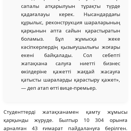
сапалы атқарылуын тұрақты түрде
қадағалауы керек. Нысандардағы
құрылыс, реконструкция шараларының
қарқынын апта сайын қарастыратын
боламыз. Бұл жұмысқа жеке
кәсіпкерлердің қызығушылығы жоғары
екені байқалады. Сол себепті
жатақхана салуға ниетті бизнес
өкілдеріне қажетті жағдай жасауға
қатысты шараларды қарастыру қажет»,
— деп атап өтті вице-премьер.
Студенттерді жатақханамен қамту жұмысы
қарқынды жүруде. Былтыр 10 304 орынға
арналған 43 ғимарат пайдалануға берілген.