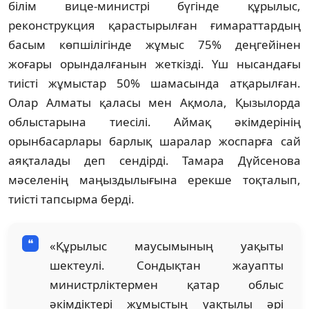
білім вице-министрі бүгінде құрылыс,
реконструкция қарастырылған ғимараттардың
басым көпшілігінде жұмыс 75% деңгейінен
жоғары орындалғанын жеткізді. Үш нысандағы
тиісті жұмыстар 50% шамасында атқарылған.
Олар Алматы қаласы мен Ақмола, Қызылорда
облыстарына тиесілі. Аймақ әкімдерінің
орынбасарлары барлық шаралар жоспарға сай
аяқталады деп сендірді. Тамара Дүйсенова
мәселенің маңыздылығына ерекше тоқталып,
тиісті тапсырма берді.
«Құрылыс маусымының уақыты
шектеулі. Сондықтан жауапты
министрліктермен қатар облыс
әкімдіктері жұмыстың уақтылы әрі