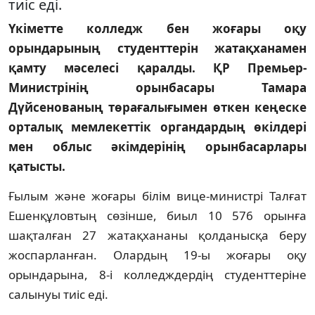
тиіс еді.
Үкіметте колледж бен жоғары оқу
орындарының студенттерін жатақханамен
қамту мәселесі қаралды. ҚР Премьер-
Министрінің орынбасары Тамара
Дүйсенованың төрағалығымен өткен кеңеске
орталық мемлекеттік органдардың өкілдері
мен облыс әкімдерінің орынбасарлары
қатысты.
Ғылым және жоғары білім вице-министрі Талғат
Ешенқұловтың сөзінше, биыл 10 576 орынға
шақталған 27 жатақхананы қолданысқа беру
жоспарланған. Олардың 19-ы жоғары оқу
орындарына, 8-і колледждердің студенттеріне
салынуы тиіс еді.