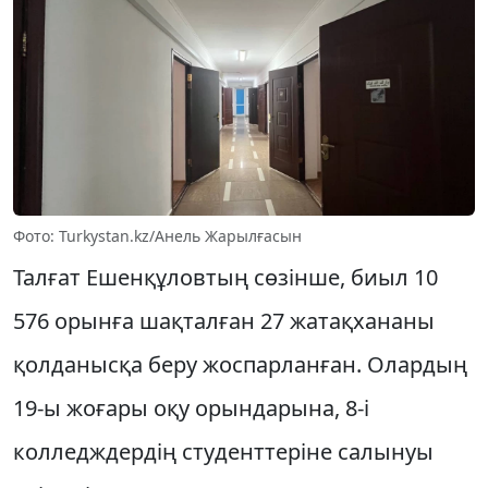
Фото: Turkystan.kz/Анель Жарылғасын
Талғат Ешенқұловтың сөзінше, биыл 10
576 орынға шақталған 27 жатақхананы
қолданысқа беру жоспарланған. Олардың
19-ы жоғары оқу орындарына, 8-і
колледждердің студенттеріне салынуы