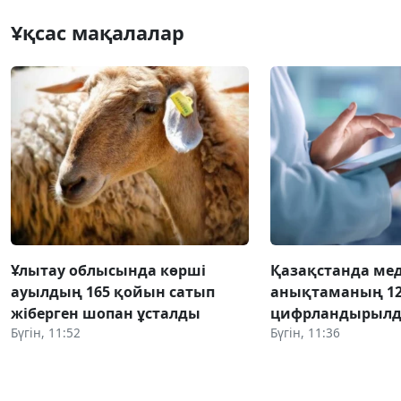
Ұқсас мақалалар
Ұлытау облысында көрші
Қазақстанда м
ауылдың 165 қойын сатып
анықтаманың 12
жіберген шопан ұсталды
цифрландырыл
Бүгін, 11:52
Бүгін, 11:36