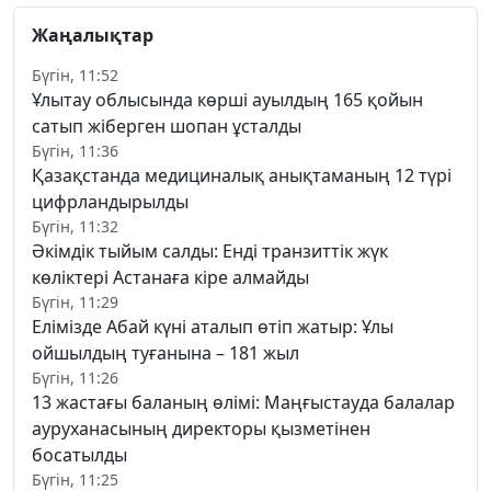
Жаңалықтар
Бүгін, 11:52
Ұлытау облысында көрші ауылдың 165 қойын
сатып жіберген шопан ұсталды
Бүгін, 11:36
Қазақстанда медициналық анықтаманың 12 түрі
цифрландырылды
Бүгін, 11:32
Әкімдік тыйым салды: Енді транзиттік жүк
көліктері Астанаға кіре алмайды
Бүгін, 11:29
Елімізде Абай күні аталып өтіп жатыр: Ұлы
ойшылдың туғанына – 181 жыл
Бүгін, 11:26
13 жастағы баланың өлімі: Маңғыстауда балалар
ауруханасының директоры қызметінен
босатылды
Бүгін, 11:25