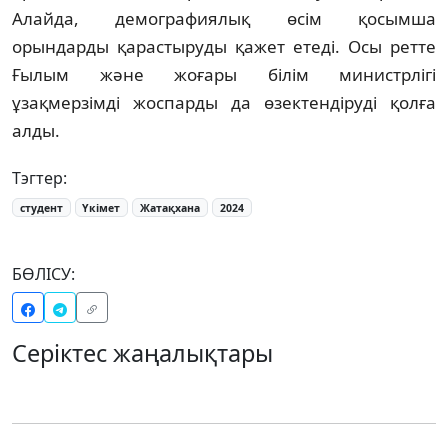
Алайда, демографиялық өсім қосымша
орындарды қарастыруды қажет етеді. Осы ретте
Ғылым және жоғары білім министрлігі
ұзақмерзімді жоспарды да өзектендіруді қолға
алды.
Тэгтер:
студент
Үкімет
Жатақхана
2024
БӨЛІСУ:
Серіктес жаңалықтары