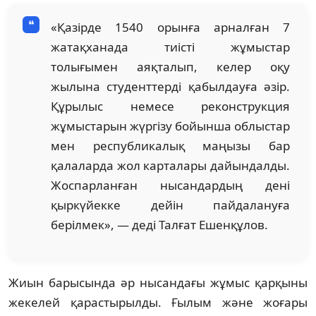
«Қазірде 1540 орынға арналған 7
жатақханада тиісті жұмыстар
толығымен аяқталып, келер оқу
жылына студенттерді қабылдауға әзір.
Құрылыс немесе реконструкция
жұмыстарын жүргізу бойынша облыстар
мен республикалық маңызы бар
қалаларда жол карталары дайындалды.
Жоспарланған нысандардың дені
қыркүйекке дейін пайдалануға
берілмек», — деді Талғат Ешенқұлов.
Жиын барысында әр нысандағы жұмыс қарқыны
жекелей қарастырылды. Ғылым және жоғары