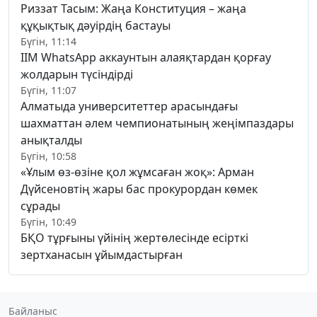
Риззат Тасым: Жаңа Конституция – жаңа
құқықтық дәуірдің бастауы
Бүгін, 11:14
ІІМ WhatsApp аккаунтын алаяқтардан қорғау
жолдарын түсіндірді
Бүгін, 11:07
Алматыда университеттер арасындағы
шахматтан әлем чемпионатының жеңімпаздары
анықталды
Бүгін, 10:58
«Ұлым өз-өзіне қол жұмсаған жоқ»: Арман
Дүйсеновтің жары бас прокурордан көмек
сұрады
Бүгін, 10:49
БҚО тұрғыны үйінің жертөлесінде есірткі
зертханасын ұйымдастырған
Байланыс