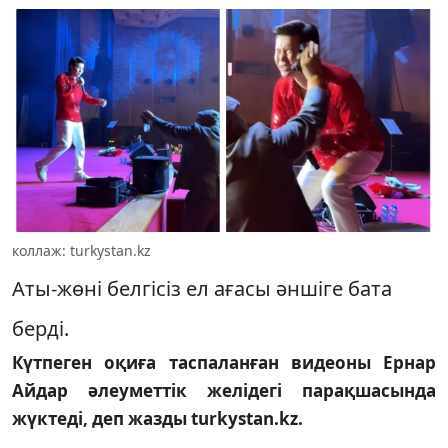
коллаж: turkystan.kz
Аты-жөні белгісіз ел ағасы әншіге бата
берді.
Күтпеген оқиға таспаланған видеоны Ернар
Айдар әлеуметтік желідегі парақшасында
жүктеді, деп жазды turkystan.kz.