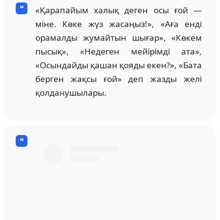
«Қарапайым халық деген осы ғой —
міне. Көке жүз жасаңыз!», «Аға енді
орамалды жумайтын шығар», «Көкем
пысық», «Недеген мейірімді ата»,
«Осындайды қашан қояды екен?», «Бата
берген жақсы ғой» деп жазды желі
қолданушылары.