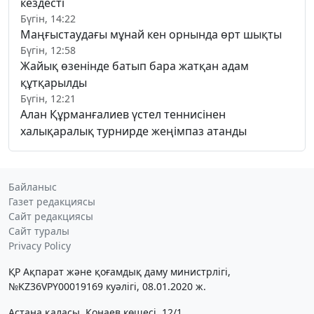
кездесті
Бүгін, 14:22
Маңғыстаудағы мұнай кен орнында өрт шықты
Бүгін, 12:58
Жайық өзенінде батып бара жатқан адам
құтқарылды
Бүгін, 12:21
Алан Құрманғалиев үстел теннисінен
халықаралық турнирде жеңімпаз атанды
Байланыс
Газет редакциясы
Сайт редакциясы
Сайт туралы
Privacy Policy
ҚР Ақпарат және қоғамдық даму министрлігі,
№KZ36VPY00019169 куәлігі, 08.01.2020 ж.
Астана қаласы, Қонаев көшесі, 12/1