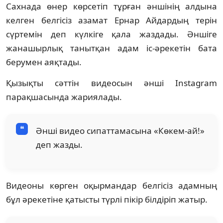
Сахнада өнер көрсетіп тұрған әншінің алдына
келген белгісіз азамат Ернар Айдардың терін
сүртемін деп күлкіге қала жаздады. Әншіге
жанашырлық танытқан адам іс-әрекетін бата
берумен аяқтады.
Қызықты сәттін видеосын әнші Іnstagram
парақшасында жариялады.
Әнші видео сипаттамасына «Көкем-ай!»
деп жазды.
Видеоны көрген оқырмандар белгісіз адамның
бұл әрекетіне қатысты түрлі пікір білдіріп жатыр.