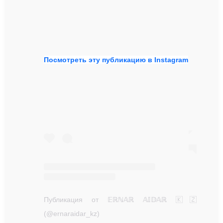
Посмотреть эту публикацию в Instagram
Публикация от 𝔼ℝℕ𝔸ℝ 𝔸𝕀𝔻𝔸ℝ 🇰🇿
(@ernaraidar_kz)