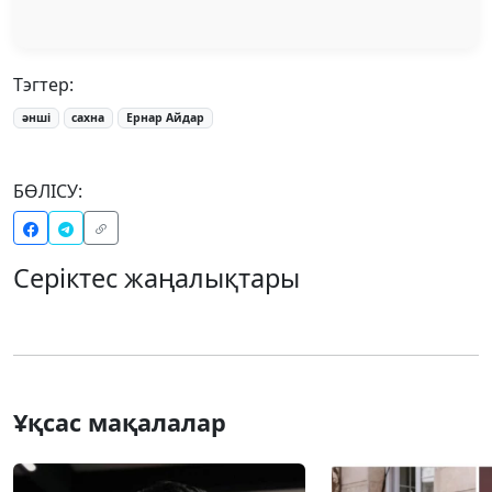
Тэгтер:
әнші
сахна
Ернар Айдар
БӨЛІСУ:
Серіктес жаңалықтары
Ұқсас мақалалар