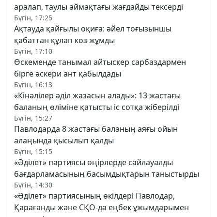
аралап, таулы аймақтағы жағдайды тексерді
Бүгін, 17:25
Ақтауда қайғылы оқиға: әйел тоғызыншы
қабаттан құлап көз жұмды
Бүгін, 17:10
Өскеменде танымал айтыскер сарбаздармен
бірге әскери ант қабылдады
Бүгін, 16:13
«Кінәлілер әділ жазасын алады»: 13 жастағы
баланың өліміне қатысты іс сотқа жіберілді
Бүгін, 15:27
Павлодарда 8 жастағы баланың аяғы ойын
алаңында қысылып қалды
Бүгін, 15:15
«Әділет» партиясы өңірлерде сайлауалды
бағдарламасының басымдықтарын таныстырды
Бүгін, 14:30
«Әділет» партиясының өкілдері Павлодар,
Қарағанды және СҚО-да еңбек ұжымдарымен