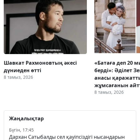
Шавкат Рахмоновтың әкесі
«Батаға деп 20 
дүниеден өтті
берді»: Әділет З
8 тамыз, 2026
анасы қаражатт
жұмсағанын ай
8 тамыз, 2026
Жаңалықтар
Бүгін, 17:45
Дархан Сатыбалды сел қауіпсіздігі нысандарын