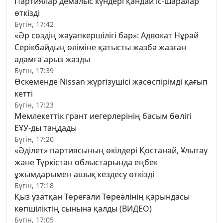
Партиялар демалыс күндері қандай іс-шаралар
өткізді
Бүгін, 17:42
«Әр сөздің жауапкершілігі бар»: Адвокат Нұрай
Серікбайдың өліміне қатысты жазба жазған
адамға арыз жазды
Бүгін, 17:39
Өскеменде Nissan жүргізушісі жасөспірімді қағып
кетті
Бүгін, 17:23
Мемлекеттік грант иегерлерінің басым бөлігі
ЕҰУ-ды таңдады
Бүгін, 17:20
«Әділет» партиясының өкілдері Қостанай, Ұлытау
және Түркістан облыстарында еңбек
ұжымдарымен ашық кездесу өткізді
Бүгін, 17:18
Қыз ұзатқан Төреғали Төреәлінің қарындасы
көпшіліктің сынына қалды (ВИДЕО)
Бүгін, 17:05