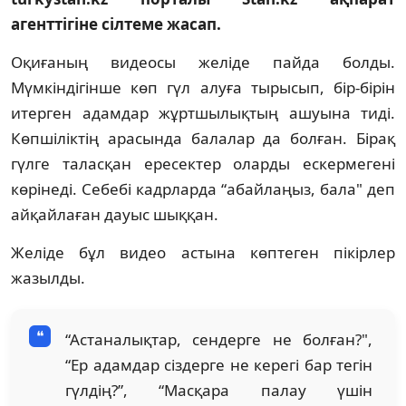
агенттігіне сілтеме жасап.
Оқиғаның видеосы желіде пайда болды.
Мүмкіндігінше көп гүл алуға тырысып, бір-бірін
итерген адамдар жұртшылықтың ашуына тиді.
Көпшіліктің арасында балалар да болған. Бірақ
гүлге таласқан ересектер оларды ескермегені
көрінеді. Себебі кадрларда “абайлаңыз, бала" деп
айқайлаған дауыс шыққан.
Желіде бұл видео астына көптеген пікірлер
жазылды.
“Астаналықтар, сендерге не болған?",
“Ер адамдар сіздерге не керегі бар тегін
гүлдің?”, “Масқара палау үшін