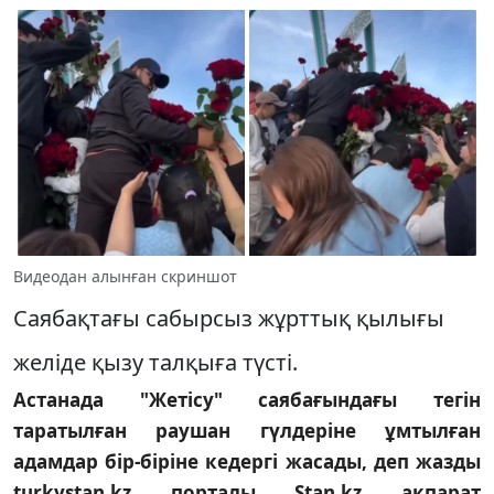
Видеодан алынған скриншот
Саябақтағы сабырсыз жұрттық қылығы
желіде қызу талқыға түсті.
Астанада "Жетісу" саябағындағы тегін
таратылған раушан гүлдеріне ұмтылған
адамдар бір-біріне кедергі жасады, деп жазды
turkystan.kz порталы Stan.kz ақпарат