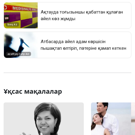
Ұқсас мақалалар