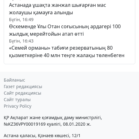
Астанада ұшақта жанжал шығарған мас
жолаушы қамауға алынды
Бүгін, 16:49
Өскеменде Ұлы Отан соғысының ардагері 100
жылдық мерейтойын атап өтті
Бүгін, 16:43
«Семей орманы» табиғи резерватының 80
қызметкеріне 40 млн теңге жалақы төленбеген
Байланыс
Газет редакциясы
Сайт редакциясы
Сайт туралы
Privacy Policy
ҚР Ақпарат және қоғамдық даму министрлігі,
№KZ36VPY00019169 куәлігі, 08.01.2020 ж.
Астана қаласы, Қонаев көшесі, 12/1