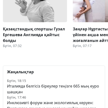
Қазақстандық спортшы Гузал
Заңғар Нұртаст
Ергешева Англияда қайтыс
үйінен ақша мен
болды
жоғалғанын айт
Бүгін, 07:32
Бүгін, 07:17
Жаңалықтар
Бүгін, 18:15
Италияда белгісіз біреулер теңізге 665 мың еуро
шашқан
Бүгін, 17:46
Инклюзивті форум және экологиялық керуен: