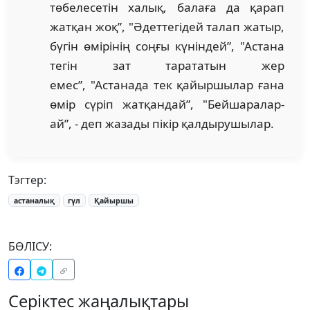
төбелесетін халық, балаға да қарап
жатқан жоқ”, "Әдеттегідей талап жатыр,
бүгін өмірінің соңғы күніндей”, "Астана
тегін зат тарататын жер
емес”, "Астанада тек қайыршылар ғана
өмір сүріп жатқандай”, "Бейшаралар-
ай”, - деп жазады пікір қалдырушылар.
Тэгтер:
астаналық
гүл
Қайыршы
БӨЛІСУ:
Серіктес жаңалықтары