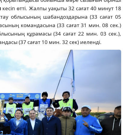
ы
кесіп өтті. Жалпы уақыты 32 сағат 40 минут 18
стау облысының шабандоздарына (33 сағат 05
асының командасына (33 сағат 31 мин. 08 сек.)
ысының құрамасы (34 сағат 22 мин. 03 сек.),
дасы (37 сағат 10 мин. 32 сек) иеленді.