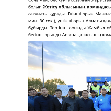
болып
Жетісу облысының командас
секундты құрады. Екінші орын Маңғы
мин. 30 сек.), үшінші орын Алматы қал
бұйырды. Төртінші орынды Жамбыл обл
бесінші орынды Астана қаласының коман