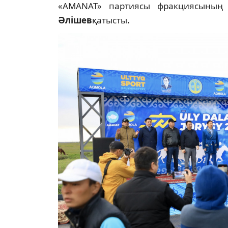
«AMANAT» партиясы фракциясының
Әлішев
қатысты
.