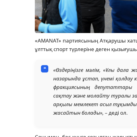
«AMANAT» партиясының Атқарушы ха
ұлттық спорт түрлеріне деген қызығушы
«Өздеріңізге мәлім, «Ұлы дала
назарында ұстап, үнемі қолдау к
фракциясының депутаттары 
сақтау және молайту туралы за
арқылы мемлекет асыл тұқымды
жасайтын болады», –
деді ол.
Сонымен, бес күнге созылған жарыст