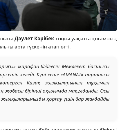
тшысы
Дәулет Кәрібек
соңғы уақытта қоғамның
лығы арта түскенін атап өтті.
 жорығы» марафон-бәйгеcін Мемлекет басшысы
өрсетіп келеді. Күні кеше «AMANAT» партиясы
көтерген Қазақ жылқыларының тұқымын
ң жобасы бірінші оқылымда мақұлданды. Осы
 жылқыларымызды қорғау үшін бар жағдайды
ың қорытындысы бойынша мәре сызығын бірінші