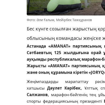
Фото: Әли Ғалым, Мейірбек Тажқұранов
Бес күнге созылған жарыстың қ
облысының командасы жеңіске же
Астанада «AMANAT» партиясының 
Сәтбаевтың 125 жылдығына орай 
ауқымды республикалық марафон-бәй
Жарысты «AMANAT» партиясының қ
және оның құрамына кіретін «JORYQ
Жеңімпаздарды марапаттау рәс
хатшысы
Дәулет Кәрібек,
Ұлттық с
Салжанов,
марафон-бәйгенің тең ұ
спорты федерациясының президенті
Б