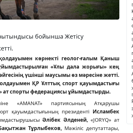
орытындысы бойынша Жетісу
тті.
қолдауымен көрнекті геолог-ғалым Қаныш
ұйымдастырылған «Ұлы дала жорығы» кең
гесінің үшінші маусымы өз мәресіне жетті.
олдауымен ҚР Ұлттық спорт қауымдастығы
» ат спорты федерациясы ұйымдастырды.
іміне «AMANAT» партиясының Атқарушы
порт қауымдастығының президенті
Исламбек
йымдастырушысы
Әлібек Әлденей,
«JORYQ» ат
ақытжан Тұрлыбеков,
Мәжіліс депутаттары,