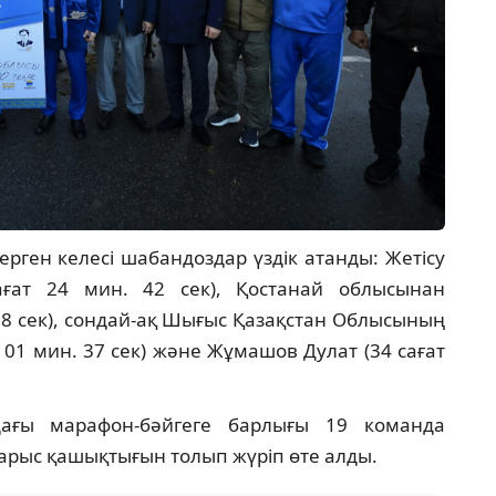
ген келесі шабандоздар үздік атанды: Жетісу
ғат 24 мин. 42 сек), Қостанай облысынан
08 сек), сондай-ақ Шығыс Қазақстан Облысының
т 01 мин. 37 сек) және Жұмашов Дулат (34 сағат
ағы марафон-бәйгеге барлығы 19 команда
жарыс қашықтығын толып жүріп өте алды.