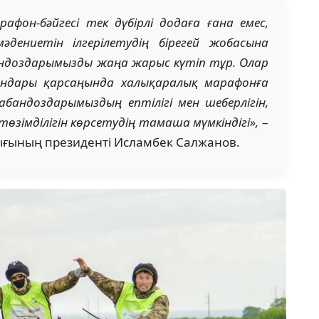
афон-бәйгесі тек дүбірлі додаға ғана емес,
дениетін ілгерілетудің бірегей жобасына
ндоздарымызды жаңа жарыс күтіп тұр. Олар
йындары қарсаңында халықаралық марафонға
абандоздарымыздың ептілігі мен шеберлігін,
өзімділігін көрсетудің тамаша мүмкіндігі»,
–
ығының президенті Исламбек Салжанов.