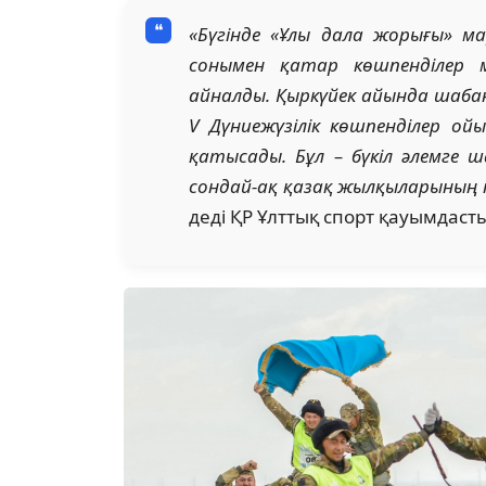
«Бүгінде «Ұлы дала жорығы» мар
сонымен қатар көшпенділер мә
айналды. Қыркүйек айында шаба
V Дүниежүзілік көшпенділер о
қатысады. Бұл – бүкіл әлемге ш
сондай-ақ қазақ жылқыларының т
деді ҚР
Ұлттық спорт қауымдаст