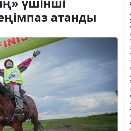
ң» үшінші
ңімпаз атанды