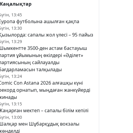
Жаңалықтар
Бүгін, 13:45
Еуропа футболына ашылған қақпа
Бүгін, 13:30
Қызылорда: сапалы жол үлесі – 95 пайыз
Бүгін, 13:29
Шымкентте 3500-ден астам бастауыш
партия ұйымының өкілдері «Әділет»
партиясының сайлауалды
бағдарламасын талқылады
Бүгін, 13:24
Comic Con Astana 2026 алғашқы күні
рекорд орнатып, мыңдаған жанкүйерді
жинады
Бүгін, 13:15
Жаңарған мектеп – сапалы білім кепілі
Бүгін, 13:00
Шалқар мен Шұбарқұдық вокзалы
жөнделді