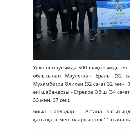
Үшінші маусымда 500 шақырымды еңсер
облысынан Мәулетхан Ералы (32 са
Мұхамбетов Әлихан (32 сағат 32 мин. 
екі шабандозы - Етреков Әбіш (34 саға
53 мин. 37 сек).
Биыл Павлодар – Астана бағытынд
қатысқанымен, олардың тек 11-і ғана 