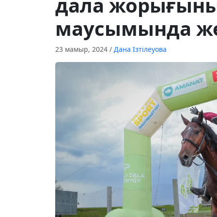
дала жорығыны
маусымында же
23 мамыр, 2024
/
Дана Ізтілеуова