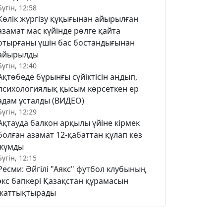
Бүгін, 12:58
Көлік жүргізу құқығынан айырылған
азамат мас күйінде рөлге қайта
отырғаны үшін бас бостандығынан
айырылды
Бүгін, 12:40
Ақтөбеде бұрынғы сүйіктісін аңдып,
психологиялық қысым көрсеткен ер
адам ұсталды (ВИДЕО)
Бүгін, 12:29
Ақтауда балкон арқылы үйіне кірмек
болған азамат 12-қабаттан құлап көз
жұмды
Бүгін, 12:15
Ресми: Әйгілі "Аякс" футбол клубының
экс бапкері Қазақстан құрамасын
жаттықтырады