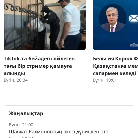
TikTok-та бейәдеп сөйлеген
Бельгия Королі 
тағы бір стример қамауға
Қазақстанға ме
алынды
сапармен келеді
Бүгін, 20:34
Бүгін, 19:01
Жаңалықтар
Бүгін, 21:00
Шавкат Рахмоновтың әкесі дүниеден өтті