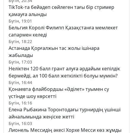
Бүгін, 20:34
TikTok-та бейәдеп сөйлеген тағы бір стример
қамауға алынды
Бүгін, 19:01
Бельгия Королі Филипп Қазақстанға мемлекет
сапармен келеді
Бүгін, 18:22
Астанада Қорғалжын тас жолы ішінара
жабылады
Бүгін, 17:03
Неліктен 120 балл грант алуға әрдайым кепілдік
бермейді, ал 100 балл жеткілікті болуы мүмкін?
Бүгін, 16:44
Қонаевта флайбордшы «Әділет» туымен су
үстінде шоу көрсетті
Бүгін, 16:16
Елена Рыбакина Торонтодағы турнирдің үшінші
айналымында жеңіске жетті
Бүгін, 16:03
Лионель Мессидің әкесі Хорхе Месси көз жұмды