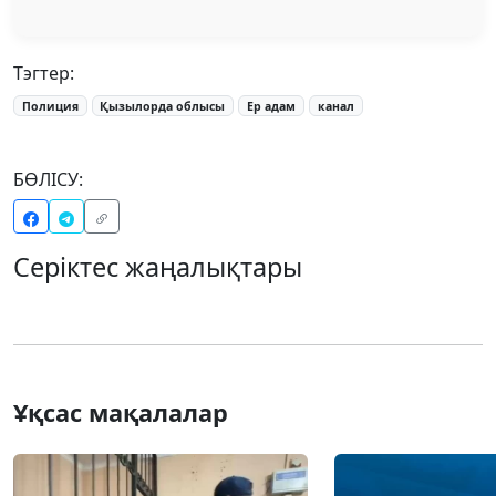
Тэгтер:
Полиция
Қызылорда облысы
Ер адам
канал
БӨЛІСУ:
Серіктес жаңалықтары
Ұқсас мақалалар