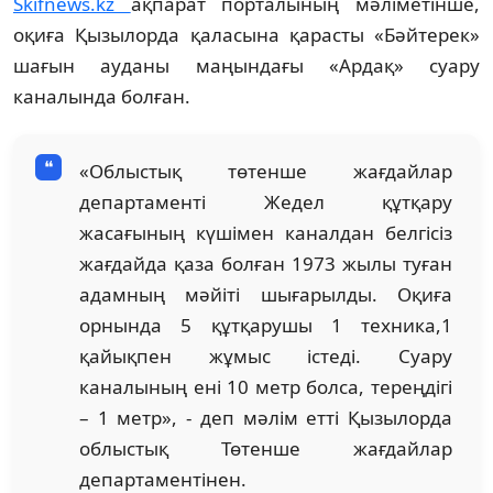
Skifnews.kz
ақпарат порталының мәліметінше,
оқиға Қызылорда қаласына қарасты «Бәйтерек»
шағын ауданы маңындағы «Ардақ» суару
каналында болған.
«Облыстық төтенше жағдайлар
департаменті Жедел құтқару
жасағының күшімен каналдан белгісіз
жағдайда қаза болған 1973 жылы туған
адамның мәйіті шығарылды. Оқиға
орнында 5 құтқарушы 1 техника,1
қайықпен жұмыс істеді. Суару
каналының ені 10 метр болса, тереңдігі
– 1 метр», - деп мәлім етті Қызылорда
облыстық Төтенше жағдайлар
департаментінен.