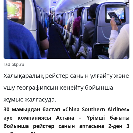
radiokp.ru
Халықаралық рейстер санын ұлғайту және
ұшу географиясын кеңейту бойынша
жұмыс жалғасуда.
30 мамырдан бастап «China Southern Airlines»
әуе компаниясы Астана – Үрімші бағыты
бойынша рейстер санын аптасына 2-ден 3