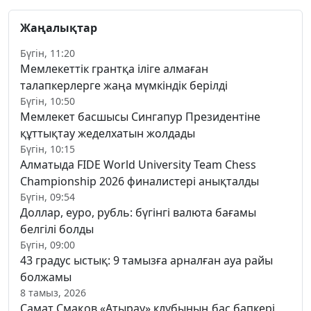
Жаңалықтар
Бүгін, 11:20
Мемлекеттік грантқа іліге алмаған
талапкерлерге жаңа мүмкіндік берілді
Бүгін, 10:50
Мемлекет басшысы Сингапур Президентіне
құттықтау жеделхатын жолдады
Бүгін, 10:15
Алматыда FIDE World University Team Chess
Championship 2026 финалистері анықталды
Бүгін, 09:54
Доллар, еуро, рубль: бүгінгі валюта бағамы
белгілі болды
Бүгін, 09:00
43 градус ыстық: 9 тамызға арналған ауа райы
болжамы
8 тамыз, 2026
Самат Смақов «Атырау» клубының бас бапкері