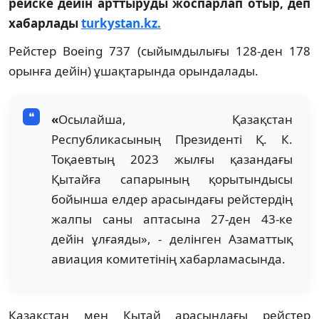
рейске дейін арттыруды жоспарлап отыр, деп
хабарлады
turkystan.kz.
Рейстер Boeing 737 (сыйымдылығы 128-ден 178
орынға дейін) ұшақтарында орындалады.
«
Осылайша, Қазақстан
Республикасының Президенті Қ. К.
Тоқаевтың 2023 жылғы қазандағы
Қытайға сапарының қорытындысы
бойынша елдер арасындағы рейстердің
жалпы саны аптасына 27-ден 43-ке
дейін ұлғаяды», - делінген Азаматтық
авиация комитетінің хабарламасында.
Қазақстан мен Қытай арасындағы рейстер