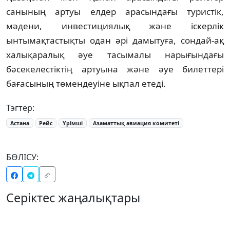
санының артуы елдер арасындағы туристік,
мәдени, инвестициялық және іскерлік
ынтымақтастықты одан әрі дамытуға, сондай-ақ
халықаралық әуе тасымалы нарығындағы
бәсекелестіктің артуына және әуе билеттері
бағасының төмендеуіне ықпал етеді.
Тэгтер:
Астана
Рейс
Үрімші
Азаматтық авиация комитеті
БӨЛІСУ:
Серіктес жаңалықтары