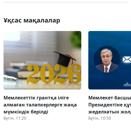
Ұқсас мақалалар
Мемлекеттік грантқа іліге
Мемлекет басшы
алмаған талапкерлерге жаңа
Президентіне құ
мүмкіндік берілді
жеделхатын жо
Бүгін, 11:20
Бүгін, 10:50