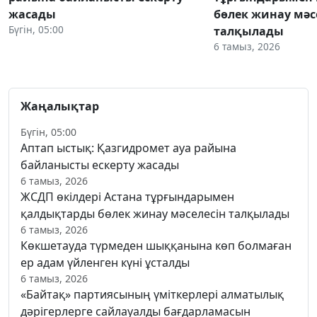
жасады
бөлек жинау мәс
Бүгін, 05:00
талқылады
6 тамыз, 2026
Жаңалықтар
Бүгін, 05:00
Аптап ыстық: Қазгидромет ауа райына
байланысты ескерту жасады
6 тамыз, 2026
ЖСДП өкілдері Астана тұрғындарымен
қалдықтарды бөлек жинау мәселесін талқылады
6 тамыз, 2026
Көкшетауда түрмеден шыққанына көп болмаған
ер адам үйленген күні ұсталды
6 тамыз, 2026
«Байтақ» партиясының үміткерлері алматылық
дәрігерлерге сайлауалды бағдарламасын