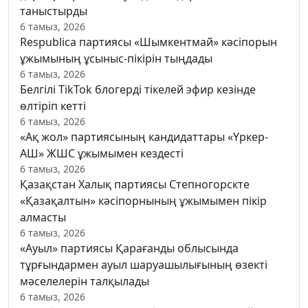
таныстырды
6 тамыз, 2026
Respublica партиясы «Шымкентмай» кәсіпорын
ұжымының ұсыныс-пікірін тыңдады
6 тамыз, 2026
Белгілі TikTok блогерді тікелей эфир кезінде
өлтіріп кетті
6 тамыз, 2026
«Ақ жол» партиясының кандидаттары «Үркер-
АШ» ЖШС ұжымымен кездесті
6 тамыз, 2026
Қазақстан Халық партиясы Степногорскте
«Қазақалтын» кәсіпорнының ұжымымен пікір
алмасты
6 тамыз, 2026
«Ауыл» партиясы Қарағанды облысында
тұрғындармен ауыл шаруашылығының өзекті
мәселелерін талқылады
6 тамыз, 2026