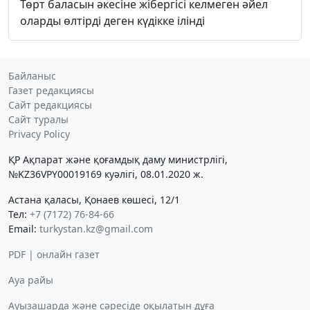
Төрт баласын әкесіне жібергісі келмеген әйел
оларды өлтірді деген күдікке ілінді
Байланыс
Газет редакциясы
Сайт редакциясы
Сайт туралы
Privacy Policy
ҚР Ақпарат және қоғамдық даму министрлігі,
№KZ36VPY00019169 куәлігі, 08.01.2020 ж.
Астана қаласы, Қонаев көшесі, 12/1
Тел:
+7 (7172) 76-84-66
Email:
turkystan.kz@gmail.com
PDF | онлайн газет
Ауа райы
Ауызашарда және сәресіде оқылатын дұға