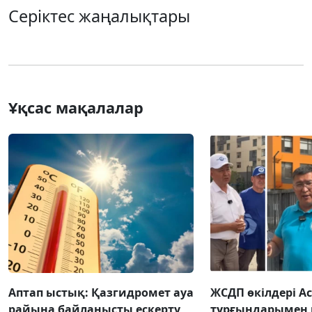
Серіктес жаңалықтары
Ұқсас мақалалар
Аптап ыстық: Қазгидромет ауа
ЖСДП өкілдері А
райына байланысты ескерту
тұрғындарымен