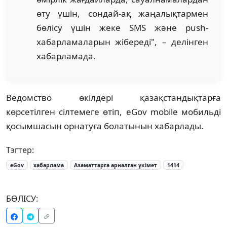
өту үшін, сондай-ақ жаңалықтармен
бөлісу үшін жеке SMS және push-
хабарламаларын жібереді", – делінген
хабарламада.
Ведомство өкілдері қазақстандықтарға
көрсетілген сілтемеге өтіп, eGov mobile мобильді
қосымшасын орнатуға болатынын хабарлады.
Тэгтер:
eGov
хабарлама
Азаматтарға арналған үкімет
1414
БӨЛІСУ: