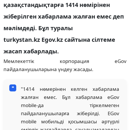
қазақстандықтарға 1414 нөмірінен
жіберілген хабарлама жалған емес деп
мәлімдеді. Бұл туралы
turkystan.kz Egov.kz сайтына сілтеме
жасап хабарлады.
Мемлекеттік корпорация eGov
пайдаланушыларына үндеу жасады.
"1414 нөмерінен келген хабарлама
жалған емес. Бұл хабарлама eGov
mobile-да тіркелмеген
пайдаланушыларға жіберілді. EGov
mobile мобильді қосымшасы әртүрлі
өмірлік жағдайларда, сауалнамалардан