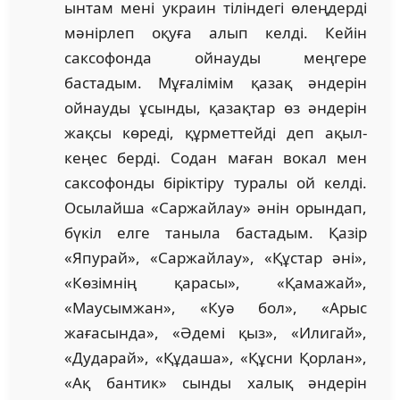
ынтам мені украин тіліндегі өлеңдерді
мәнірлеп оқуға алып келді. Кейін
саксофонда ойнауды меңгере
бастадым. Мұғалімім қазақ әндерін
ойнауды ұсынды, қазақтар өз әндерін
жақсы көреді, құрметтейді деп ақыл-
кеңес берді. Содан маған вокал мен
саксофонды біріктіру туралы ой келді.
Осылайша «Саржайлау» әнін орындап,
бүкіл елге таныла бастадым. Қазір
«Япурай», «Саржайлау», «Құстар әні»,
«Көзімнің қарасы», «Қамажай»,
«Маусымжан», «Куә бол», «Арыс
жағасында», «Әдемі қыз», «Илигай»,
«Дударай», «Құдаша», «Құсни Қорлан»,
«Ақ бантик» сынды халық әндерін