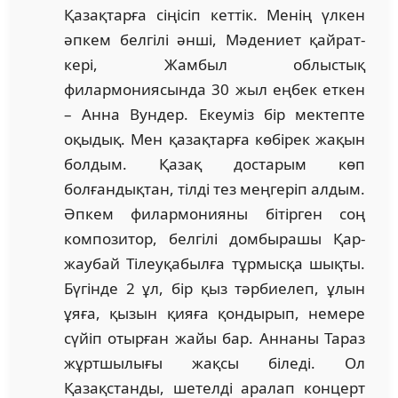
Қазақтарға сіңісіп кет­тік. Менің үлкен
әпкем белгілі әнші, Мәдениет қай­рат­
кері, Жамбыл облыстық
филармониясында 30 жыл еңбек еткен
– Анна Вундер. Екеуміз бір мектепте
оқыдық. Мен қазақтарға көбірек жақын
болдым. Қазақ достарым көп
болғандықтан, тілді тез меңгеріп алдым.
Әпкем фи­лар­монияны бітірген соң
композитор, белгілі домбырашы Қар­
жаубай Тілеуқабылға тұрмысқа шықты.
Бүгінде 2 ұл, бір қыз тәрбиелеп, ұлын
ұяға, қызын қияға қондырып, не­мере
сүйіп отырған жайы бар. Аннаны Тараз
жұрт­шы­лы­ғы жақсы біледі. Ол
Қазақстанды, шетелді аралап кон­церт