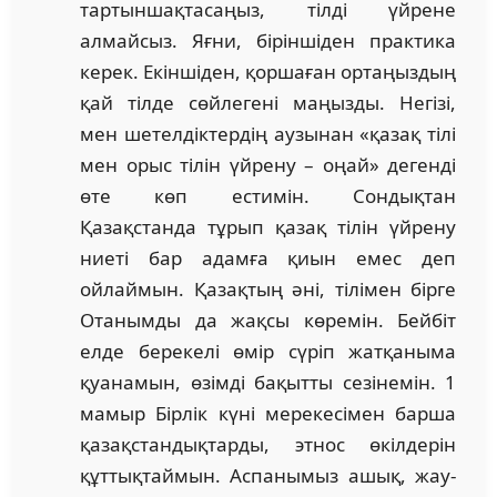
тартыншақтасаңыз, тілді үйрене
алмайсыз. Яғни, бі­рін­шіден практика
керек. Екіншіден, қоршаған ор­таңыздың
қай тілде сөйлегені маңызды. Негізі,
мен шетелдіктердің аузынан «қазақ тілі
мен орыс тілін үйрену – оңай» дегенді
өте көп естимін. Сондықтан
Қазақстанда тұ­рып қазақ тілін үйрену
ниеті бар адамға қиын емес деп
ойлаймын. Қазақтың әні, тілімен бірге
Отанымды да жақ­сы көремін. Бейбіт
елде берекелі өмір сүріп жат­қаныма
қуанамын, өзімді бақытты сезінемін. 1
мамыр Бірлік күні мерекесімен барша
қазақстандықтарды, эт­нос өкілдерін
құттықтаймын. Аспанымыз ашық, жау­