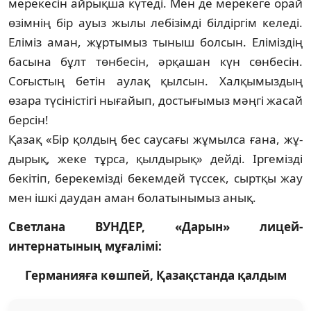
мерекесін айрықша кү­теді. Мен де мерекеге орай
өзімнің бір ауыз жылы ле­бі­зімді білдіргім келеді.
Еліміз аман, жұртымыз тыныш бол­сын. Еліміздің
басына бұлт төнбесін, әрқашан күн сөн­бесін.
Соғыстың бетін аулақ қылсын. Халқымыздың
өзара түсіністігі нығайып, достығымыз мәңгі жасай
бер­сін!
Қазақ «Бір қолдың бес саусағы жұмылса ғана, жұ­
дырық, жеке тұрса, қылдырық» дейді. Іргемізді
бекітіп, бере­кемізді бекемдей түссек, сыртқы жау
мен ішкі даудан аман болатынымыз анық.
Светлана ВУНДЕР, «Дарын» лицей-
интернатының мұғалімі:
Германияға көшпей, Қазақстанда қалдым