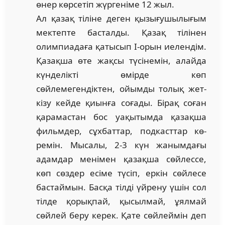
өнер көрсетіп жүргеніме 12 жыл.
Ал қазақ тіліне деген қызығушылығым
мектепте бас­талды. Қазақ тілінен
олимпиадаға қатысып І-орын ие­лендім.
Қазақша өте жақсы түсінемін, алайда
күн­де­лікті өмірде көп
сөйлемегендіктен, ойымды толық жет­
кізу кейде қиынға соғады. Бірақ соған
қарамастан бос уа­­қытымда қазақша
фильмдер, сұхбаттар, подкасттар кө­
ремін. Мысалы, 2-3 күн жанымдағы
адамдар менімен қа­­зақша сөйлессе,
көп сөздер есіме түсіп, еркін сөйлесе
бас­таймын. Басқа тілді үйрену үшін сол
тілде қорықпай, қы­­сылмай, ұялмай
сөйлей беру керек. Қате сөйлеймін деп