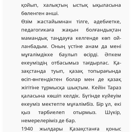
қойып, халықтың ыстық ықыласына
бөленген әнші.
Өзім жастайымнан тілге, әдебиетке,
педагогикаға жа­қын болғандықтан
мамандық таңдауға келгенде көп ой­
ланбадым. Оның үстіне анам да мені
мұғалімдікке бау­лып өсірді. Әпкем
екеуміздің отбасымыз тағдырлас. Қа­
зақстанда туып, қазақ топырағында
өсіп-өнгендіктен бо­лар мен де қазақ
жігітіне тұрмысқа шықтым. Кейін Тараз
қаласына көшіп келдік. Бүгінде күйеуім
екеуміз мектепте мұғалімбіз. Бір ұл, екі
қыз тәрбиелеп отырмыз. Шүкір,
немерелеріміз де бар.
1940 жылдары Қазақстанға қоныс