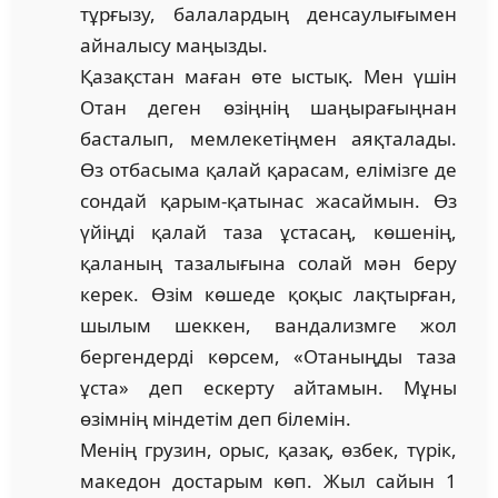
тұрғызу, балалардың денсаулығымен
айналысу маңызды.
Қазақстан маған өте ыстық. Мен үшін
Отан деген өзің­нің шаңырағыңнан
басталып, мемлекетіңмен аяқ­талады.
Өз отбасыма қалай қарасам, елімізге де
сондай қа­рым-қатынас жасаймын. Өз
үйіңді қалай таза ұстасаң, көшенің,
қаланың тазалығына солай мән беру
керек. Өзім көшеде қоқыс лақтырған,
шылым шеккен, ван­да­лизмге жол
бергендерді көрсем, «Отаныңды таза
ұста» деп ескерту айтамын. Мұны
өзімнің міндетім деп білемін.
Менің грузин, орыс, қазақ, өзбек, түрік,
македон дос­тарым көп. Жыл сайын 1