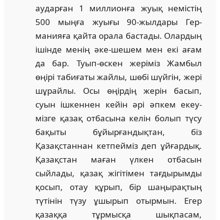
аударған 1 мил­лион­ға жуық немістің
500 мыңға жуығы 90-жылдары Гер­
манияға қайта орала бастады. Олардың
ішінде менің әке-шешем мен екі ағам
да бар. Туып-өскен жеріміз Жам­был
өңірі табиғаты жайлы, шөбі шүйгін, жері
шұрайлы. Осы өңірдің жерін басып,
суын ішкеннен кейін әрі әпкем екеу­
мізге қазақ отбасына келін болып түсу
бақыты бұйырғандықтан, біз
Қазақстаннан кетпейміз деп ұй­ғардық.
Қазақстан маған үлкен отбасын
сыйлады, қа­зақ жігітімен тағдырымды
қосып, отау құрып, бір шаңы­рақ­тың
түтінін түзу ұшырып отырмын. Егер
қазаққа тұр­­­мыс­қа шықпасам,