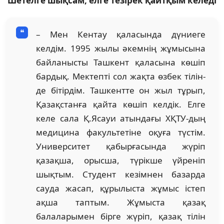
Шетелге шықсам, елге тезірек қайтқым келеді
– Мен Кентау қаласын­да дүниеге
келдім. 1995 жы­лы әкемнің жұмысына
бай­ланысты Ташкент қала­сы­на көшіп
бардық. Мек­теп­ті сол жақта өзбек ті­лін­
де бітірдім. Ташкентте он жыл тұрып,
Қазақстанға қайта көшіп келдік. Елге
келе сала Қ.Ясауи атындағы ХҚТУ-дың
медицина факультетіне оқуға түстім.
Университет қабырғасында жүріп
қазақша, орысша, түрікше үйреніп
шықтым. Студент кезімнен ба­­­зарда
сауда жасап, құрылыста жұмыс істеп
ақша тап­тым. Жұмыста қазақ
балаларымен бірге жүріп, қазақ тілін