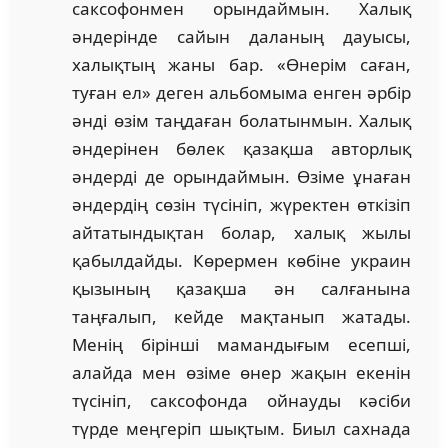
саксофонмен орындаймын. Халық
әндерінде сайын даланың дауысы,
халықтың жаны бар. «Өнерім саған,
туған ел» деген альбомыма енген әрбір
әнді өзім таңдаған болатынмын. Халық
әндерінен бөлек қазақша авторлық
әндерді де орындаймын. Өзіме ұнаған
әндердің сөзін түсініп, жүректен өткізіп
айтатындықтан болар, халық жылы
қабылдайды. Көрермен көбіне украин
қызының қазақша ән салғанына
таңғалып, кейде мақтанып жатады.
Менің бірінші мамандығым есепші,
алайда мен өзіме өнер жақын екенін
түсініп, саксофонда ойнауды кәсіби
түрде меңгеріп шықтым. Биыл сахнада