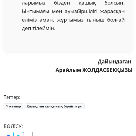
лары­мыз бізден қашық болсын.
Ынтымағы мен ауызбір­шілігі жарасқан
еліміз аман, жұртымыз тыныш болғай
деп тілеймін.
Дайындаған
Арайлым ЖОЛДАСБЕКҚЫЗЫ
Тэгтер:
1 мамыр
Қазақстан халқының бірлігі күні
БӨЛІСУ: