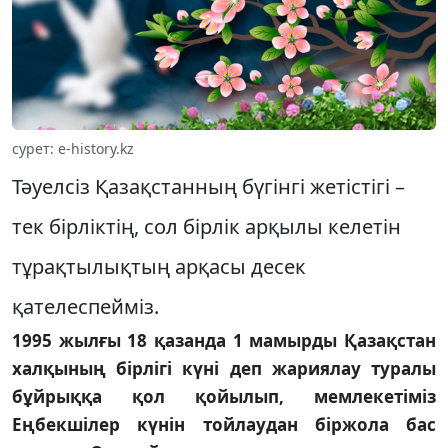
сурет: e-history.kz
Тәуелсіз Қазақстанның бүгінгі жетістігі –
тек бірліктің, сол бірлік арқылы келетін
тұрақтылықтың арқасы десек
қателеспейміз.
1995 жылғы 18 қазанда 1 мамырды Қазақстан
халқының бірлігі күні деп жариялау туралы
бұйрыққа қол қойылып, мемлекетіміз
Еңбекшілер күнін тойлаудан біржола бас