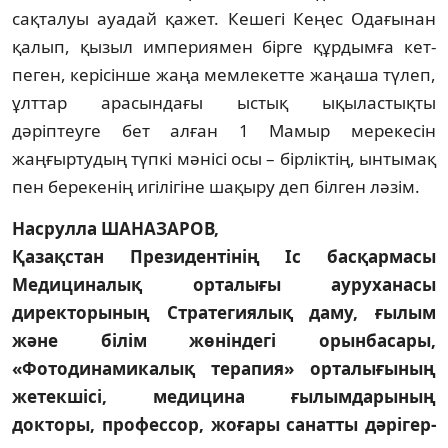
сақталуы ауадай қажет. Кешегі Кеңес Ода­ғынан
қалып, қызыл империямен бірге құрдымға кет­
пеген, керісінше жаңа мемлекетте жаңаша түлеп,
ұлт­тар арасындағы ыстық ықыластықты
дәріптеуге бет ал­ған 1 Мамыр мерекесін
жаңғыртудың түпкі мәнісі осы – бірліктің, ынтымақ
пен берекенің игілігіне шақыру деп білген ләзім.
Насрулла ШАНАЗАРОВ,
Қазақстан Президентінің Іс басқармасы
Медициналық oрталығы ауруханасы
директорының Стратегиялық даму, ғылым
және білім жөніндегі орынбасары,
«Фотодинамикалық терапия» орталығының
жетекшісі, медицина ғылымдарының
докторы, профессор, жоғары санатты дәрігер-