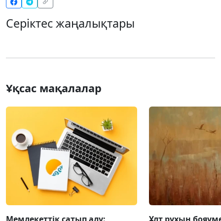
Серіктес жаңалықтары
Ұқсас мақалалар
Мемлекеттік сатып алу:
Ұлт рухын бояум