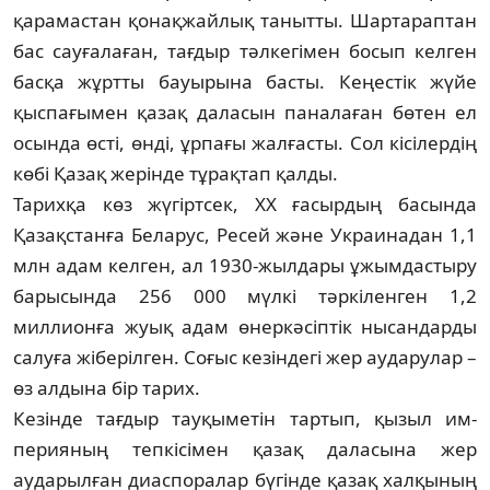
қарамастан қонақжайлық танытты. Шартараптан
бас сауғалаған, тағдыр тәлкегімен босып келген
басқа жұртты бауырына басты. Кеңестік жүйе
қыспағымен қазақ даласын паналаған бөтен ел
осында өсті, өнді, ұрпағы жалғасты. Сол кісілердің
көбі Қазақ жерінде тұрақтап қалды.
Тарихқа көз жүгіртсек, ХХ ғасырдың басында
Қазақ­стан­ға Беларус, Ресей және Украинадан 1,1
млн адам кел­ген, ал 1930-жылдары ұжымдастыру
барысында 256 000 мүл­кі тәркіленген 1,2
миллионға жуық адам өнеркәсіптік нысандарды
салуға жіберілген. Соғыс кезіндегі жер ау­дарулар –
өз алдына бір тарих.
Кезінде тағдыр тауқыметін тартып, қызыл им­
перияның тепкісімен қазақ даласына жер
аударылған диаспоралар бүгінде қазақ халқының