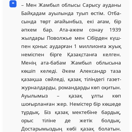
– Мен Жамбыл облысы Сарысу ауданы
Байқадам ауы­­лында туып өстім. От­­ба­­­
сын­да төрт ағайынбыз, екі ағам, бір
әпкем бар. Ата-әжем сонау 1939
жылдары По­волжье мен Сібірден күш­
пен қоныс аударған 1 мил­лион­ға жуық
неміспен бірге Қазақстанға келген.
Менің ата-бабам Жамбыл облысына
көшіп келеді. Әкем Алек­сандр таза
қазақша сөйледі, қазақ тіліндегі газет-
жур­нал­дар­ды, романдарды көп оқитын.
Ауылымыз – қазақ ұлты көп
шоғырланған жер. Немістер бір көшеде
тұрдық. Біз қазақ мектебіне бардық,
орыс тіліне де жетік болдық.
Достарымыздың көбі қазақ болатын.