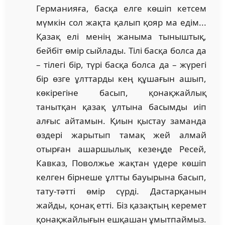
Германияға, басқа елге көшіп кетсем
мүм­кін сол жақта қалып қояр ма едім...
Қазақ елі менің жа­ныма тыныштық,
бейбіт өмір сыйлады. Тілі басқа бол­са да
– тілегі бір, түрі басқа болса да – жүрегі
бір өзге ұлт­тарды кең құшағын ашып,
көкірегіне басып, қо­нақ­жайлық
танытқан қазақ ұлтына басымды иіп
алғыс айтамын. Қиын қыстау заманда
өздері жарытып тамақ жей алмай
отырған ашаршылық кезеңде Ресей,
Кавказ, По­волжье жақтан үдере көшіп
келген бірнеше ұлтты бауы­рына басып,
тату-тәтті өмір сүрді. Дастарқанын
жайды, қонақ етті. Біз қазақтың керемет
қонақжайлығын ешқа­шан ұмытпаймыз.