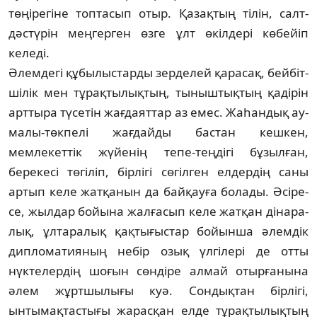
төңірегіне топ­та­сып отыр. Қазақтың тілін, салт-
дәстүрін меңгерген өзге ұлт өкілдері көбейіп
келеді.
Әлемдегі құбылыстарды зерделей қарасақ, бейбіт­
шілік мен тұрақтылықтың, тыныштықтың қадірін
арт­тыра түсетін жағдаяттар аз емес. Жаһандық ау­
ма­лы‑төкпелі жағдайды бастан кешкен,
мемлекеттік жүйе­нің тепе-теңдігі бұзылған,
берекесі төгіліп, бірлігі сө­гіл­ген ел­дер­дің саны
артып келе жатқанын да байқауға бо­лады. Әсіре­
се, жылдар бойына жалғасып келе жатқан ді­нара­
лық, ұлтаралық қақтығыстар бойынша әлемдік
дипло­ма­тияның небір озық үлгілері де отты
нүктелердің шо­ғын сөндіре алмай отырғанына
әлем жұртшылығы куә. Сон­дықтан бірлігі,
ынтымақтастығы жарасқан елде тұ­рақ­тылықтың