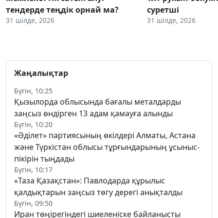
тендерде теңдік орнай ма?
суретші
31 шілде, 2026
31 шілде, 2026
Жаңалықтар
Бүгін, 10:25
Қызылорда облысында бағалы металдарды
заңсыз өндірген 13 адам қамауға алынды
Бүгін, 10:20
«Әділет» партиясының өкілдері Алматы, Астана
және Түркістан облысы тұрғындарының ұсыныс-
пікірін тыңдады
Бүгін, 10:17
«Таза Қазақстан»: Павлодарда құрылыс
қалдықтарын заңсыз төгу дерегі анықталды
Бүгін, 09:50
Иран төңірегіндегі шиеленіске байланысты