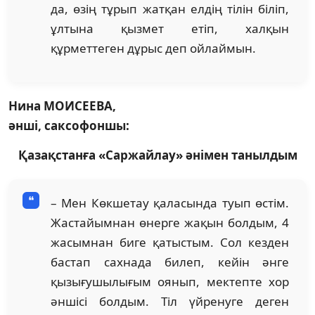
да, өзің тұ­рып жатқан елдің тілін біліп,
ұлтына қызмет етіп, хал­қын
құрметтеген дұрыс деп ойлаймын.
Нина МОИСЕЕВА,
әнші, саксофоншы:
Қазақстанға «Саржайлау» әнімен танылдым
– Мен Көкшетау қала­сын­да туып өстім.
Жас­тайым­нан өнерге жақын бол­дым, 4
жасымнан биге қа­тыстым. Сол кезден
бас­тап сахнада билеп, кейін әнге
қызығушылығым оя­нып, мектепте хор
әншісі болдым. Тіл үйренуге деген