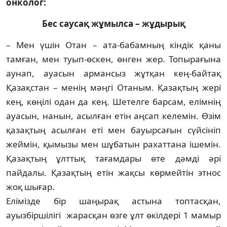
онколог:
Бес саусақ жұмылса – жұдырық
– Мен үшін Отан – ата-бабамның кіндік қаны
тамған, мен туып-өскен, өнген жер. Топырағына
аунап, ауасын армансыз жұтқан кең-байтақ
Қазақстан – менің мәңгі Отаным. Қазақтың жері
кең, көңілі одан да кең. Шетелге барсам, елімнің
ауасын, нанын, асылған етін аңсап келемін. Өзім
қазақтың асылған еті мен бауырсағын сүйсініп
жеймін, қымызы мен шұбатын ра­хат­тана ішемін.
Қазақтың ұлттық тағамдары өте дәмді әрі
пайдалы. Қазақтың етін жақсы көрмейтін этнос
жоқ шығар.
Елімізде бір шаңырақ астына топтасқан,
ауызбіршілігі жарасқан өзге ұлт өкілдері 1 мамыр