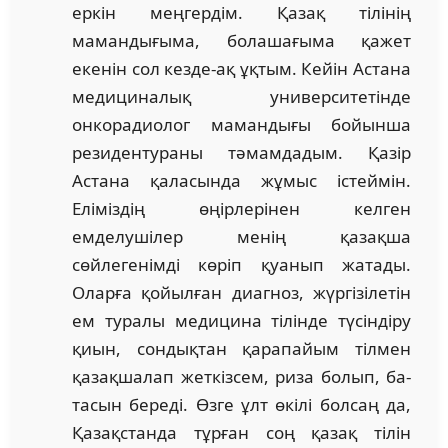
еркін меңгердім. Қазақ тілінің
мамандығыма, бола­ша­ғыма қажет
екенін сол кезде-ақ ұқтым. Кейін Астана
ме­дициналық университетінде
онкорадиолог маман­ды­ғы бойынша
резидентураны тәмамдадым. Қазір
Астана қала­сында жұмыс істеймін.
Еліміздің өңірлерінен келген
емделушілер менің қазақша
сөйлегенімді көріп қуанып жа­тады.
Оларға қойылған диагноз, жүргізілетін
ем тура­лы медицина тілінде түсіндіру
қиын, сондықтан қара­­пайым тілмен
қазақшалап жеткізсем, риза болып, ба­
та­сын береді. Өзге ұлт өкілі болсаң да,
Қазақстанда тұр­ған соң қазақ тілін