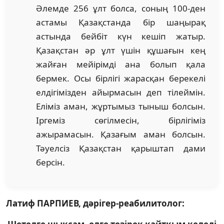
Әлемде 256 ұлт болса, соның 100-ден
астамы Қазақстанда бір шаңырақ
астында бейбіт күн кешіп жатыр.
Қазақстан әр ұлт үшін құшағын кең
жайған мейірімді ана болып қала
бермек. Осы бірлігі жарасқан берекелі
елдігімізден айырмасын деп тілеймін.
Еліміз аман, жұртымыз тыныш болсын.
Іргеміз сөгілмесін, бірлігіміз
ажырамасын. Қазағым аман болсын.
Тәуелсіз Қазақстан қарыштап дами
берсін.
Латиф ПАРПИЕВ, дәрігер-реабилитолог: