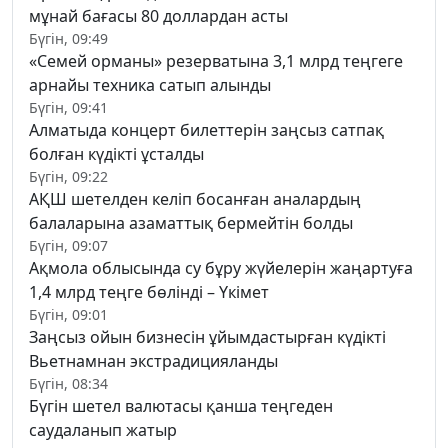
мұнай бағасы 80 доллардан асты
Бүгін, 09:49
«Семей орманы» резерватына 3,1 млрд теңгеге
арнайы техника сатып алынды
Бүгін, 09:41
Алматыда концерт билеттерін заңсыз сатпақ
болған күдікті ұсталды
Бүгін, 09:22
АҚШ шетелден келіп босанған аналардың
балаларына азаматтық бермейтін болды
Бүгін, 09:07
Ақмола облысында су бұру жүйелерін жаңартуға
1,4 млрд теңге бөлінді – Үкімет
Бүгін, 09:01
Заңсыз ойын бизнесін ұйымдастырған күдікті
Вьетнамнан экстрадицияланды
Бүгін, 08:34
Бүгін шетел валютасы қанша теңгеден
саудаланып жатыр