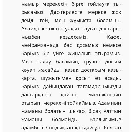
мамыр мерекесін бірге тойлауға ты­
рысамыз. Дәрігерлерге мереке жоқ
дейді ғой, мен жұмыста боламын.
Алайда кешкісін уақыт тауып дос­та­ры­
мызбен кездесеміз. Кафе,
мейрамханада бас қосамыз не­месе
бәріміз бір үйге жиналып отырамыз.
Мен палау ба­самын, грузин досым
кәуап жасайды, қазақ достарым қазы-
қарта, шұжығымен қосып ет асады.
Бәріміз дайын­даған тағамдарымызды
дастарқанға қойып, емен-жар­қын
отырып, мерекені тойлаймыз. Адамның
жаманы бо­латын шығар, бірақ ұлттың
жаманы болмайды. Бар­лы­ғымыз
адамбыз. Сондықтан қандай ұлт болсаң