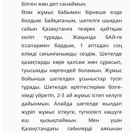
білген жөн деп санаймын.
Өзім жұмыс бабымен бірнеше елде
болдым. Байқа­ға­ным, шетелге шыққан
сайын Қазақстанға тезірек қайт­қым
келіп тұрады. Жақында БАӘ-ге
іссапармен бар­дым, 1 аптадан соң
елімді сағынғанымды сездім. Шет­ел­де
қазақтарды көре қалсам жөн сұрасып,
туы­сым­ды көргендей боламын. Жұмыс
бойынша шетелден ұсы­ныстар түсіп
тұрады. Шетелдік әріптестеріме білге­
нім­ді үйретіп, 2-3 ай жұмыс істеп келуге
дайынмын. Алай­да шетелде жылдап
жүріп жұмыс істеуге, түпкілікті көшуге
еш қызықпаймын. Мен үшін
Қазақстандағы сә­билерді аяғынан