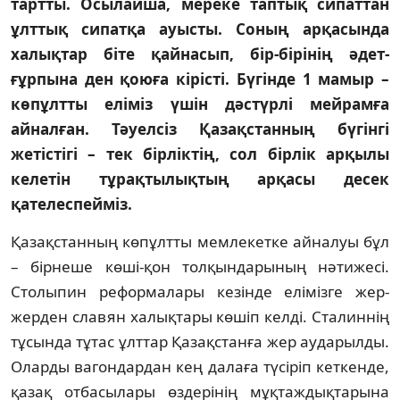
тартты. Осылайша, мереке таптық сипаттан
ұлттық сипатқа ауысты. Соның арқасында
халықтар біте қайнасып, бір-бірінің әдет-
ғұрпына ден қоюға кірісті. Бүгінде 1 мамыр –
көпұлтты еліміз үшін дәстүрлі мейрамға
айналған. Тәуелсіз Қазақстанның бүгінгі
жетістігі – тек бірліктің, сол бірлік арқылы
келетін тұрақтылықтың арқасы десек
қателеспейміз.
Қазақстанның көпұлтты мемлекетке айналуы бұл
– бір­неше көші-қон толқындарының нәтижесі.
Столыпин реформалары кезінде елімізге жер-
жерден славян ха­лық­та­ры көшіп келді. Сталиннің
тұсында тұтас ұлттар Қазақстанға жер аударылды.
Оларды вагондардан кең далаға түсіріп кеткенде,
қазақ отбасылары өздерінің мұқтаждықтарына