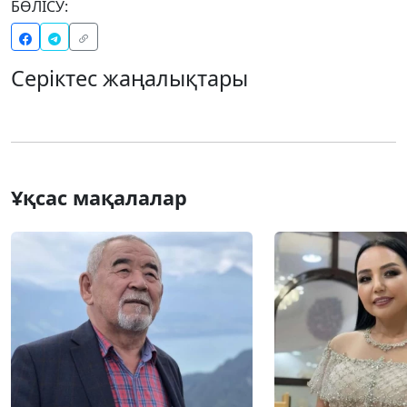
БӨЛІСУ:
Серіктес жаңалықтары
Ұқсас мақалалар