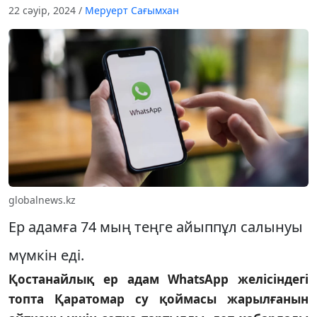
22 сәуір, 2024
/
Меруерт Сағымхан
globalnews.kz
Ер адамға 74 мың теңге айыппұл салынуы
мүмкін еді.
Қостанайлық ер адам WhatsApp желісіндегі
топта Қаратомар су қоймасы жарылғанын