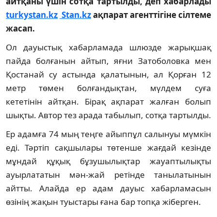
айтқаны үшін сотқа тартылды, деп хабарлады
turkystan.kz
Stan.kz
ақпарат агенттігіне сілтеме
жасап.
Ол дауыстық хабарламада шлюзде жарықшақ
пайда болғанын айтып, яғни Затоболовка мен
Қостанай су астында қалатынын, ал Қорған 12
метр төмен болғандықтан, мүлдем суға
кететінін айтқан. Бірақ ақпарат жалған болып
шықты. Автор тез арада табылып, сотқа тартылды.
Ер адамға 74 мың теңге айыппұл салынуы мүмкін
еді. Тәртіп сақшылары төтенше жағдай кезінде
мұндай құқық бұзушылықтар жауаптылықты
ауырлататын мән-жай ретінде танылатынын
айтты. Алайда ер адам дауыс хабарламасын
өзінің жақын туыстары ғана бар топқа жіберген.