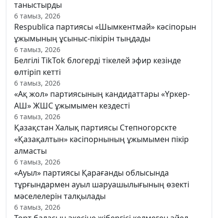
таныстырды
6 тамыз, 2026
Respublica партиясы «Шымкентмай» кәсіпорын
ұжымының ұсыныс-пікірін тыңдады
6 тамыз, 2026
Белгілі TikTok блогерді тікелей эфир кезінде
өлтіріп кетті
6 тамыз, 2026
«Ақ жол» партиясының кандидаттары «Үркер-
АШ» ЖШС ұжымымен кездесті
6 тамыз, 2026
Қазақстан Халық партиясы Степногорскте
«Қазақалтын» кәсіпорнының ұжымымен пікір
алмасты
6 тамыз, 2026
«Ауыл» партиясы Қарағанды облысында
тұрғындармен ауыл шаруашылығының өзекті
мәселелерін талқылады
6 тамыз, 2026
Төрт баласын әкесіне жібергісі келмеген әйел