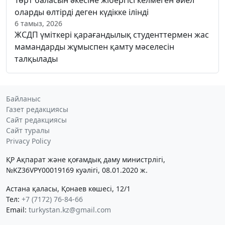
оларды өлтірді деген күдікке ілінді
6 тамыз, 2026
ЖСДП үміткері қарағандылық студенттермен жас
мамандарды жұмыспен қамту мәселесін
талқылады
Байланыс
Газет редакциясы
Сайт редакциясы
Сайт туралы
Privacy Policy
ҚР Ақпарат және қоғамдық даму министрлігі,
№KZ36VPY00019169 куәлігі, 08.01.2020 ж.
Астана қаласы, Қонаев көшесі, 12/1
Тел:
+7 (7172) 76-84-66
Email:
turkystan.kz@gmail.com