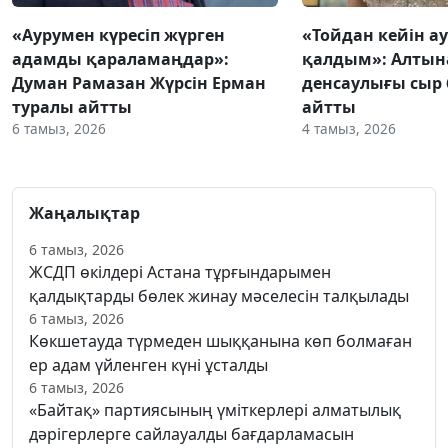
«Аурумен күресіп жүрген
«Тойдан кейін а
адамды қараламаңдар»:
қалдым»: Алтын
Думан Рамазан Жүрсін Ерман
денсаулығы сыр 
туралы айтты
айтты
6 тамыз, 2026
4 тамыз, 2026
Жаңалықтар
6 тамыз, 2026
ЖСДП өкілдері Астана тұрғындарымен
қалдықтарды бөлек жинау мәселесін талқылады
6 тамыз, 2026
Көкшетауда түрмеден шыққанына көп болмаған
ер адам үйленген күні ұсталды
6 тамыз, 2026
«Байтақ» партиясының үміткерлері алматылық
дәрігерлерге сайлауалды бағдарламасын