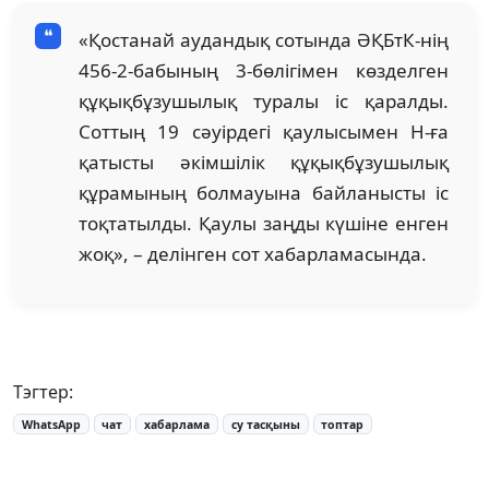
«Қостанай аудандық сотында ӘҚБтК-нің
456-2-бабының 3-бөлігімен көзделген
құқықбұзушылық туралы іс қаралды.
Соттың 19 сәуірдегі қаулысымен Н-ға
қатысты әкімшілік құқықбұзушылық
құрамының болмауына байланысты іс
тоқтатылды. Қаулы заңды күшіне енген
жоқ», – делінген сот хабарламасында.
Тэгтер:
WhatsApp
чат
хабарлама
су тасқыны
топтар