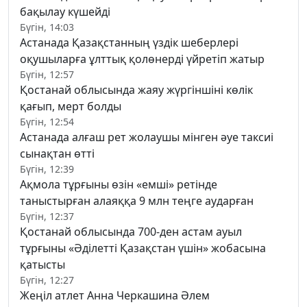
бақылау күшейді
Бүгін, 14:03
Астанада Қазақстанның үздік шеберлері
оқушыларға ұлттық қолөнерді үйретіп жатыр
Бүгін, 12:57
Қостанай облысында жаяу жүргіншіні көлік
қағып, мерт болды
Бүгін, 12:54
Астанада алғаш рет жолаушы мінген әуе таксиі
сынақтан өтті
Бүгін, 12:39
Ақмола тұрғыны өзін «емші» ретінде
таныстырған алаяққа 9 млн теңге аударған
Бүгін, 12:37
Қостанай облысында 700-ден астам ауыл
тұрғыны «Әділетті Қазақстан үшін» жобасына
қатысты
Бүгін, 12:27
Жеңіл атлет Анна Черкашина Әлем