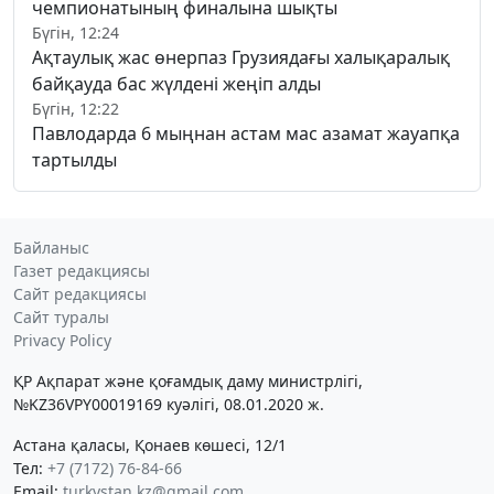
чемпионатының финалына шықты
Бүгін, 12:24
Ақтаулық жас өнерпаз Грузиядағы халықаралық
байқауда бас жүлдені жеңіп алды
Бүгін, 12:22
Павлодарда 6 мыңнан астам мас азамат жауапқа
тартылды
Байланыс
Газет редакциясы
Сайт редакциясы
Сайт туралы
Privacy Policy
ҚР Ақпарат және қоғамдық даму министрлігі,
№KZ36VPY00019169 куәлігі, 08.01.2020 ж.
Астана қаласы, Қонаев көшесі, 12/1
Тел:
+7 (7172) 76-84-66
Email:
turkystan.kz@gmail.com