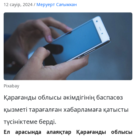
12 сәуір, 2024
/
Меруерт Сағымхан
Pixabay
Қарағанды облысы әкімдігінің баспасөз
қызметі тарағалған хабарламаға қатысты
түсініктеме берді.
Ел арасында алаяқтар Қарағанды облысы