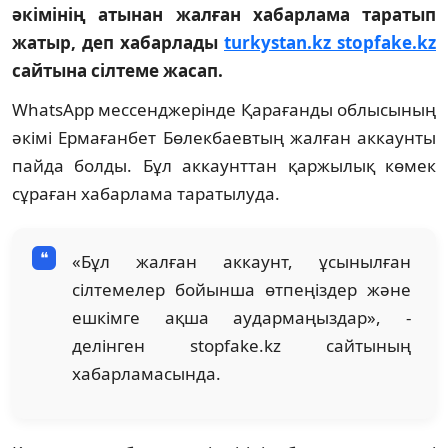
әкімінің атынан жалған хабарлама таратып
жатыр, деп хабарлады
turkystan.kz
stopfake.kz
сайтына сілтеме жасап.
WhatsApp мессенджерінде Қарағанды облысының
әкімі Ермағанбет Бөлекбаевтың жалған аккаунты
пайда болды. Бұл аккаунттан қаржылық көмек
сұраған хабарлама таратылуда.
«Бұл жалған аккаунт, ұсынылған
сілтемелер бойынша өтпеңіздер және
ешкімге ақша аудармаңыздар», -
делінген stopfake.kz сайтының
хабарламасында.