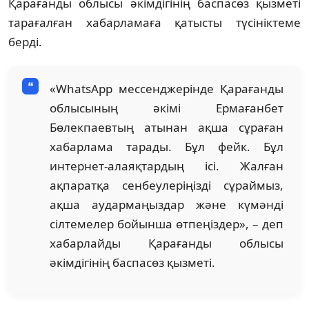
Қарағанды облысы әкімдігінің баспасөз қызметі
тарағалған хабарламаға қатысты түсініктеме
берді.
«WhatsApp мессенджерінде Қарағанды
облысының әкімі Ермағанбет
Бөлекпаевтың атынан ақша сұраған
хабарлама тарады. Бұл фейк. Бұл
интернет-алаяқтардың ісі. Жалған
ақпаратқа сенбеулеріңізді сұраймыз,
ақша аудармаңыздар және күмәнді
сілтемелер бойынша өтпеңіздер», – деп
хабарлайды Қарағанды облысы
әкімдігінің баспасөз қызметі.