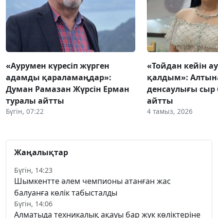
«Аурумен күресіп жүрген
«Тойдан кейін а
адамды қараламаңдар»:
қалдым»: Алтын
Думан Рамазан Жүрсін Ерман
денсаулығы сыр 
туралы айтты
айтты
Бүгін, 07:22
4 тамыз, 2026
Жаңалықтар
Бүгін, 14:23
Шымкентте әлем чемпионы атанған жас
балуанға көлік табысталды
Бүгін, 14:06
Алматыда техникалық ақауы бар жүк көліктеріне