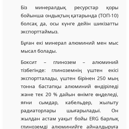
Біз минералдық ресурстар қоры
бойынша ондықтың қатарында (ТОП-10)
болсақ да, осы күнге дейін шикізатты
экспорттаймыз.
Бұған екі минерал алюминий мен мыс
мысал болады.
Боксит – глинозем – алюминий
тізбегінде: глиноземнің үштен екісі
экспортталады, үштен бірінен 250 мың
тонна бастапқы алюминий өндіріледі
және тек 20 % дайын өнімге өңделеді,
яғни сымдар, кабельдер, жылыту
радиаторлары шығарыладыі. Он
жылдан астам уақыт бойы ERG барлық
глиноземді алюминийге айналдыруға