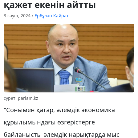
қажет екенін айтты
3 сәуір, 2024
/
Ербұлан Қайрат
сурет: parlam.kz
"Сонымен қатар, әлемдік экономика
құрылымындағы өзгерістерге
байланысты әлемдік нарықтарда мыс