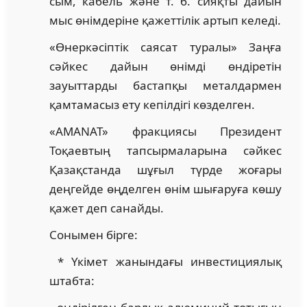
сым, кабель және т. б. сияқты дайын
мыс өнімдеріне қажеттілік артып келеді.
«Өнеркәсіптік саясат туралы» Заңға
сәйкес дайын өнімді өндіретін
зауыттарды бастапқы металдармен
қамтамасыз ету кепілдігі көзделген.
«AMANAT» фракциясы Президент
Тоқаевтың тапсырмаларына сәйкес
Қазақстанда шұғыл түрде жоғары
деңгейде өңделген өнім шығаруға көшу
қажет деп санайды.
Сонымен бірге:
* Үкімет жанындағы инвестициялық
штабта: