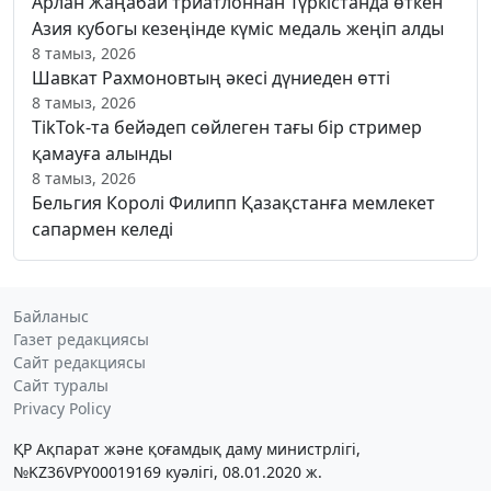
Арлан Жаңабай триатлоннан Түркістанда өткен
Азия кубогы кезеңінде күміс медаль жеңіп алды
8 тамыз, 2026
Шавкат Рахмоновтың әкесі дүниеден өтті
8 тамыз, 2026
TikTok-та бейәдеп сөйлеген тағы бір стример
қамауға алынды
8 тамыз, 2026
Бельгия Королі Филипп Қазақстанға мемлекет
сапармен келеді
Байланыс
Газет редакциясы
Сайт редакциясы
Сайт туралы
Privacy Policy
ҚР Ақпарат және қоғамдық даму министрлігі,
№KZ36VPY00019169 куәлігі, 08.01.2020 ж.