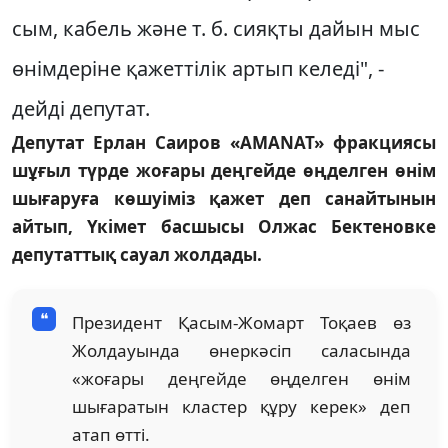
сым, кабель және т. б. сияқты дайын мыс
өнімдеріне қажеттілік артып келеді", -
дейді депутат.
Депутат Ерлан Саиров «AMANAT» фракциясы
шұғыл түрде жоғары деңгейде өңделген өнім
шығаруға көшуіміз қажет деп санайтынын
айтып, Үкімет басшысы Олжас Бектеновке
депутаттық сауал жолдады.
Президент Қасым-Жомарт Тоқаев өз
Жолдауында өнеркәсіп саласында
«жоғары деңгейде өңделген өнім
шығаратын кластер құру керек» деп
атап өтті.