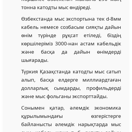
тонна катодты мыс өндіреді.
Өзбекстанда мыс экспортына тек d-8мм
кабель немесе созбасым сияқты дайын
өнім түрінде рұқсат етіледі, біздің
көршілеріміз 3000-нан астам кабельдік
және басқа да дайын өнімдерді
шығарады.
Түркия Қазақстанда катодты мыс сатып
алып, басқа елдерге миллиардтаған
долларлық сымдарды, профильдерді
және мыс фольганы экспорттайды.
Сонымен қатар, әлемдік экономика
құрылымындағы өзгерістерге
байланысты әлемдік нарықтарда мыс