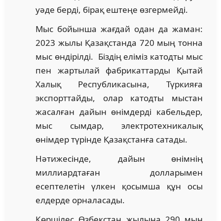
уәде берді, бірақ ештеңе өзгермейді.
Мыс бойынша жағдай одан да жаман:
2023 жылы Қазақстанда 720 мың тонна
мыс өндірілді. Біздің еліміз катодты мыс
пен жартылай фабрикаттарды Қытай
Халық Республикасына, Түркияға
экспорттайды, олар катодты мыстан
жасалған дайын өнімдерді кабельдер,
мыс сымдар, электротехникалық
өнімдер түрінде Қазақстанға сатады.
Нәтижесінде, дайын өнімнің
миллиардтаған долларымен
есептелетін үлкен қосымша құн осы
елдерде орналасады.
Көршілес Өзбекстан жылына 290 мың