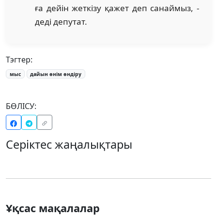
ға дейін жеткізу қажет деп санаймыз, -
деді депутат.
Тэгтер:
мыс
дайын өнім өндіру
БӨЛІСУ:
Серіктес жаңалықтары
Ұқсас мақалалар