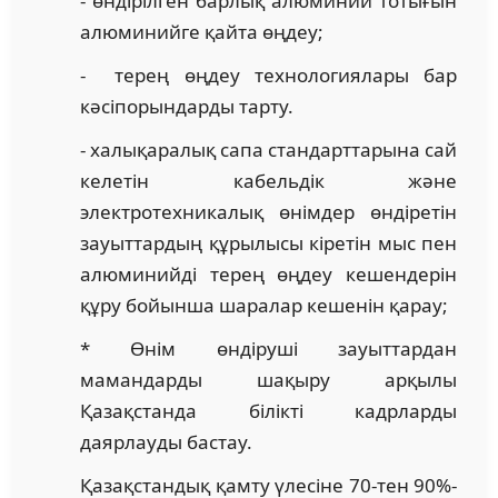
- өндірілген барлық алюминий тотығын
алюминийге қайта өңдеу;
- терең өңдеу технологиялары бар
кәсіпорындарды тарту.
- халықаралық сапа стандарттарына сай
келетін кабельдік және
электротехникалық өнімдер өндіретін
зауыттардың құрылысы кіретін мыс пен
алюминийді терең өңдеу кешендерін
құру бойынша шаралар кешенін қарау;
* Өнім өндіруші зауыттардан
мамандарды шақыру арқылы
Қазақстанда білікті кадрларды
даярлауды бастау.
Қазақстандық қамту үлесіне 70-тен 90%-