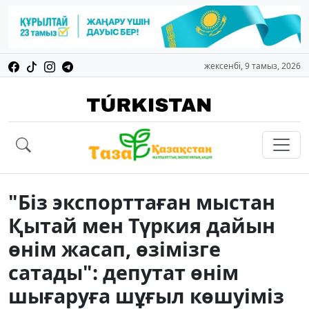
жексенбі, 9 тамыз, 2026
"Біз экспорттаған мыстан
Қытай мен Түркия дайын
өнім жасап, өзімізге
сатады": депутат өнім
шығаруға шұғыл көшуіміз