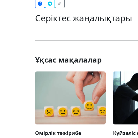
Серіктес жаңалықтары
Ұқсас мақалалар
Өмірлік тәжірибе
Күйзеліс