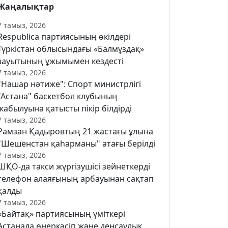
Жаңалықтар
7 тамыз, 2026
Respublica партиясының өкілдері
Түркістан облысындағы «Балмұздақ»
зауытының ұжымымен кездесті
7 тамыз, 2026
"Нашар нәтиже": Спорт министрлігі
"Астана" баскетбол клубының
жабылуына қатысты пікір білдірді
7 тамыз, 2026
Рамзан Қадыровтың 21 жастағы ұлына
"Шешенстан қаһарманы" атағы берілді
7 тамыз, 2026
ШҚО-да такси жүргізушісі зейнеткерді
телефон алаяғының арбауынан сақтап
қалды
7 тамыз, 2026
«Байтақ» партиясының үміткері
Астанада өнеркәсіп және денсаулық