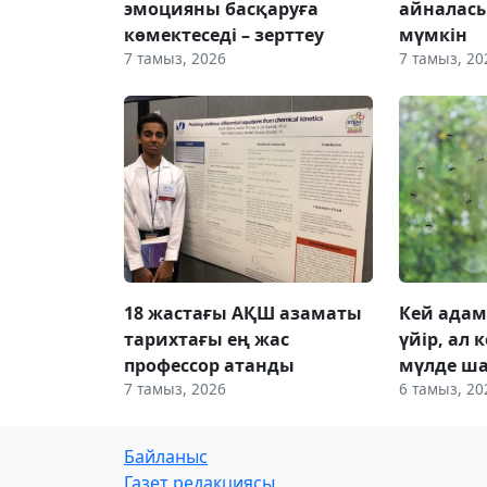
эмоцияны басқаруға
айналас
көмектеседі – зерттеу
мүмкін
7 тамыз, 2026
7 тамыз, 20
18 жастағы АҚШ азаматы
Кей адам
тарихтағы ең жас
үйір, ал
профессор атанды
мүлде ш
7 тамыз, 2026
6 тамыз, 20
Байланыс
Газет редакциясы