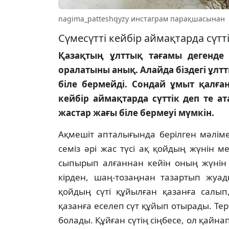
nagima_patteshqyzy инстаграм парақшасынан
Сүмесүтті кейбір аймақтарда сүтті
Қазақтың ұлттық тағамы дегенде о
оралатыны анық. Алайда біздегі ұлтт
біле бермейді. Сондай ұмыт қалған
кейбір аймақтарда сүттік деп те ат
жастар жағы біле бермеуі мүмкін.
Ақмешіт апталығында берілген мәліме
семіз әрі жас түсі ақ қойдың жүнін 
сыпырып алғаннан кейін оның жүнін к
кірден, шаң-тозаңнан тазартып жуад
қойдың сүті құйылған қазанға салып
қазанға еселеп сүт құйып отырады. Те
болады. Құйған сүтің сіңбесе, ол қайна