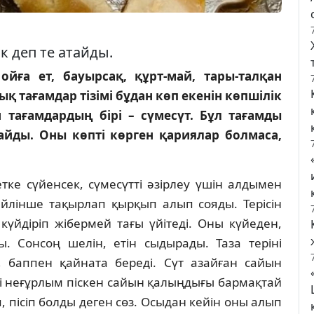
к деп те атайды.
йға ет, бауырсақ, құрт-май, тары-талқан
ық тағамдар тізімі бұдан көп екенін көпшілік
 тағамдардың бірі – сүмесүт. Бұл тағамды
айды. Оны көп­ті көрген қариялар болмаса,
тке сүйенсек, сүмесүтті әзірлеу үшін алдымен
мейлінше тақырлап қырқып алып сояды. Терісін
үйдіріп жібермей тағы үйітеді. Оны күйеден,
ы. Сонсоң шелін, етін сыдырады. Таза теріні
, баппен қайната береді. Сүт азайған сайын
рі неғұрлым піскен сайын қалыңдығы бармақтай
п, пісіп болды деген сөз. Осыдан кейін оны алып