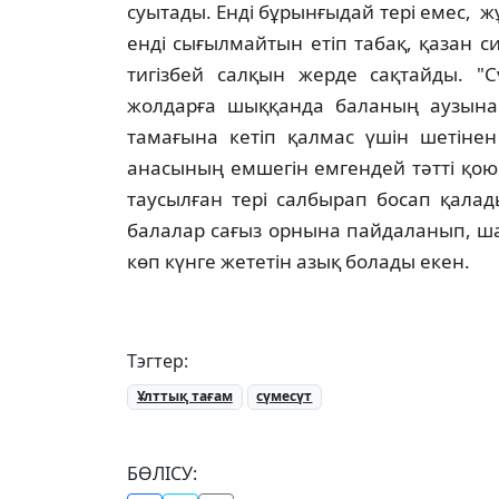
суытады. Енді бұрынғыдай тері емес, ж
енді сығылмайтын етіп табақ, қазан 
тигізбей салқын жерде сақтайды. "Сү
жолдарға шыққанда баланың аузына 
тамағына кетіп қалмас үшін шетінен
анасының емшегін емгендей тәтті қою 
таусылған тері салбырап босап қала
балалар сағыз орнына пайдаланып, шай
көп күнге жететін азық болады екен.
Тэгтер:
Ұлттық тағам
сүмесүт
БӨЛІСУ: