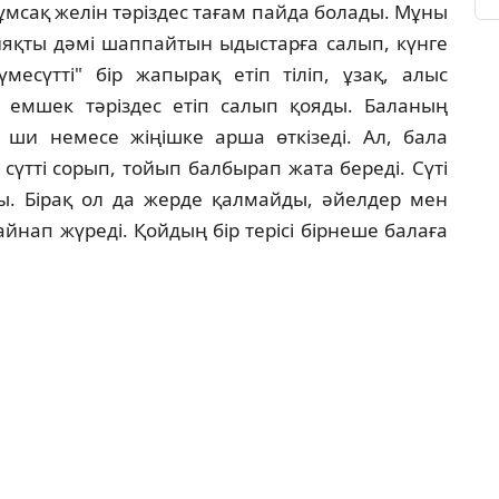
ұмсақ желін тәріздес тағам пайда болады. Мұны
сияқты дәмі шаппайтын ыдыстарға салып, күнге
месүтті" бір жапырақ етіп тіліп, ұзақ, алыс
емшек тәріздес етіп салып қояды. Баланың
 ши немесе жіңішке арша өткізеді. Ал, бала
сүтті сорып, тойып балбырап жата береді. Сүті
ды. Бірақ ол да жерде қалмайды, әйелдер мен
нап жүреді. Қойдың бір терісі бірнеше балаға