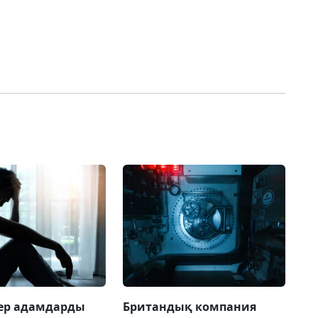
 ер адамдарды
Британдық компания