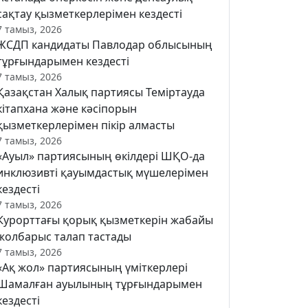
сақтау қызметкерлерімен кездесті
7 тамыз, 2026
ЖСДП кандидаты Павлодар облысының
тұрғындарымен кездесті
7 тамыз, 2026
Қазақстан Халық партиясы Теміртауда
кітапхана және кәсіпорын
қызметкерлерімен пікір алмасты
7 тамыз, 2026
«Ауыл» партиясының өкілдері ШҚО-да
инклюзивті қауымдастық мүшелерімен
кездесті
7 тамыз, 2026
Курорттағы қорық қызметкерін жабайы
жолбарыс талап тастады
7 тамыз, 2026
«Ақ жол» партиясының үміткерлері
Шамалған ауылының тұрғындарымен
кездесті