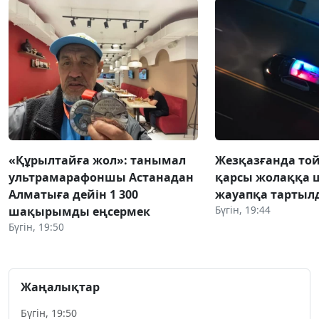
«Құрылтайға жол»: танымал
Жезқазғанда той
ультрамарафоншы Астанадан
қарсы жолаққа 
Алматыға дейін 1 300
жауапқа тартыл
Бүгін, 19:44
шақырымды еңсермек
Бүгін, 19:50
Жаңалықтар
Бүгін, 19:50