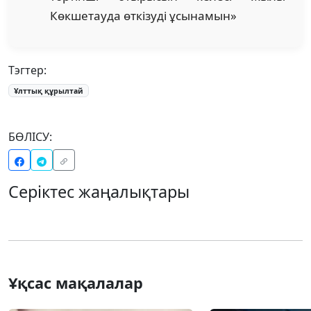
Көкшетауда өткізуді ұсынамын»
Тэгтер:
Ұлттық құрылтай
БӨЛІСУ:
Серіктес жаңалықтары
Ұқсас мақалалар