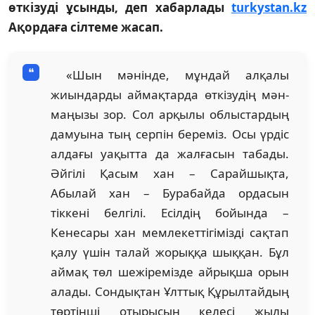
өткізуді ұсынды, деп хабарлады
turkystan.kz
Ақордаға сілтеме жасап.
«Шын мәнінде, мұндай алқалы
жиындарды аймақтарда өткізудің мән-
маңызы зор. Сол арқылы облыстардың
дамуына тың серпін береміз. Осы үрдіс
алдағы уақытта да жалғасын табады.
Әйгілі Қасым хан – Сарайшықта,
Абылай хан – Бурабайда ордасын
тіккені белгілі. Есілдің бойында –
Кенесары хан мемлекеттігімізді сақтап
қалу үшін талай жорыққа шыққан. Бұл
аймақ төл шежіремізде айрықша орын
алады. Сондықтан Ұлттық Құрылтайдың
төртінші отырысын келесі жылы