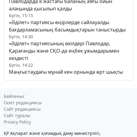
Павлодарда 8 жастағы баланың аяғы ойын
алаңында қысылып қалды
Бүгін, 15:15
«Әділет» партиясы өңірлерде сайлауалды
бағдарламасының басымдықтарын таныстырды
Бүгін, 14:30
«Әділет» партиясының өкілдері Павлодар,
Қарағанды және СҚО-да еңбек ұжымдарымен
кездесті
Бүгін, 14:22
Маңғыстаудағы мұнай кен орнында өрт шықты
Байланыс
Газет редакциясы
Сайт редакциясы
Сайт туралы
Privacy Policy
ҚР Ақпарат және қоғамдық даму министрлігі,