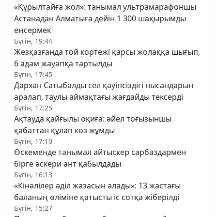
«Құрылтайға жол»: танымал ультрамарафоншы
Астанадан Алматыға дейін 1 300 шақырымды
еңсермек
Бүгін, 19:44
Жезқазғанда той кортежі қарсы жолаққа шығып,
6 адам жауапқа тартылды
Бүгін, 17:45
Дархан Сатыбалды сел қауіпсіздігі нысандарын
аралап, таулы аймақтағы жағдайды тексерді
Бүгін, 17:25
Ақтауда қайғылы оқиға: әйел тоғызыншы
қабаттан құлап көз жұмды
Бүгін, 17:10
Өскеменде танымал айтыскер сарбаздармен
бірге әскери ант қабылдады
Бүгін, 16:13
«Кінәлілер әділ жазасын алады»: 13 жастағы
баланың өліміне қатысты іс сотқа жіберілді
Бүгін, 15:27