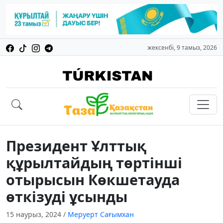
жексенбі, 9 тамыз, 2026
Президент Ұлттық
құрылтайдың төртінші
отырысын Көкшетауда
өткізуді ұсынды
15 наурыз, 2024
/
Меруерт Сағымхан