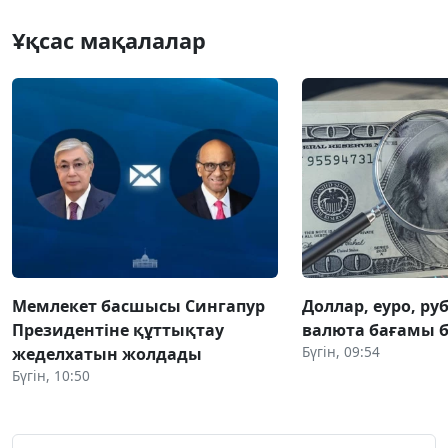
Ұқсас мақалалар
Мемлекет басшысы Сингапур
Доллар, еуро, руб
Президентіне құттықтау
валюта бағамы б
Бүгін, 09:54
жеделхатын жолдады
Бүгін, 10:50