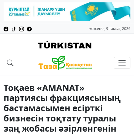
жексенбі, 9 тамыз, 2026
Тоқаев «AMANAT»
партиясы фракциясының
бастамасымен есірткі
бизнесін тоқтату туралы
заң жобасы әзірленгенін