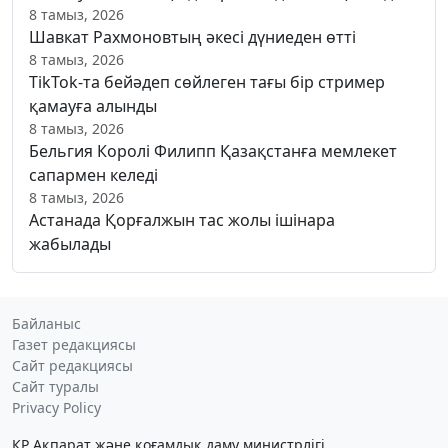
8 тамыз, 2026
Шавкат Рахмоновтың әкесі дүниеден өтті
8 тамыз, 2026
TikTok-та бейәдеп сөйлеген тағы бір стример
қамауға алынды
8 тамыз, 2026
Бельгия Королі Филипп Қазақстанға мемлекет
сапармен келеді
8 тамыз, 2026
Астанада Қорғалжын тас жолы ішінара
жабылады
Байланыс
Газет редакциясы
Сайт редакциясы
Сайт туралы
Privacy Policy
ҚР Ақпарат және қоғамдық даму министрлігі,