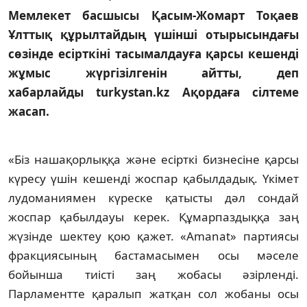
Мемлекет басшысы Қасым-Жомарт Тоқаев
Ұлттық құрылтайдың үшінші отырысындағы
сөзінде есірткіні тасымалдауға қарсы кешенді
жұмыс жүргізілгенін айтты, деп
хабарлайды turkystan.kz Ақордаға сілтеме
жасап.
«Біз нашақорлыққа және есірткі бизнесіне қарсы
күресу үшін кешенді жоспар қабылдадық. Үкімет
лудоманиямен күреске қатысты дәл сондай
жоспар қабылдауы керек. Құмарпаздыққа заң
жүзінде шектеу қою қажет. «Amanat» партиясы
фракциясының бастамасымен осы мәселе
бойынша тиісті заң жобасы әзірленді.
Парламентте қаралып жатқан сол жобаны осы