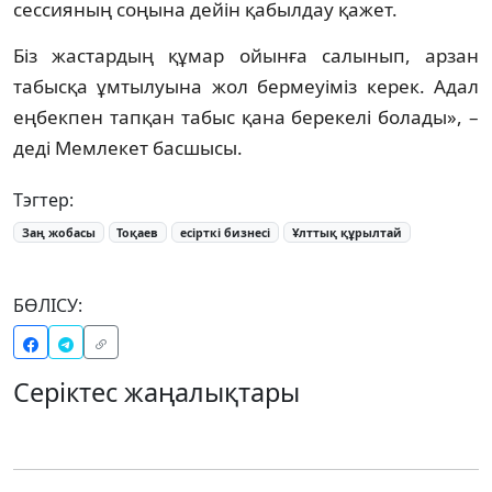
сессияның соңына дейін қабылдау қажет.
Біз жастардың құмар ойынға салынып, арзан
табысқа ұмтылуына жол бермеуіміз керек. Адал
еңбекпен тапқан табыс қана берекелі болады», –
деді Мемлекет басшысы.
Тэгтер:
Заң жобасы
Тоқаев
есірткі бизнесі
Ұлттық құрылтай
БӨЛІСУ:
Серіктес жаңалықтары