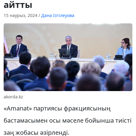
айтты
15 наурыз, 2024
/
Дана Ізтілеуова
akorda.kz
«Amanat» партиясы фракциясының
бастамасымен осы мәселе бойынша тиісті
заң жобасы әзірленді.