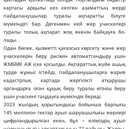
картасы арқылы кез кел­ген азаматтың жерді
пайдаланушылар туралы ақпаратты білуге
мүмкіндігі бар. Де­генмен кей жер учаскелері
туралы то­лық ақпарат жоқ екенін байқауға бо­
лады.
Одан бөлек, қызметті қағазсыз көр­­сету және жер
учаскелерін беру рәсімін автоматтандыру үшін
ЖМБМК АЖ іске қосылды. Ақпараттық жүйе ашық
түрде жұмыс істейді, пайда­лану­шыларға жария
кадастрлық картада жергілікті атқарушы
органдарға оған құ­қық беру туралы өтініш беру
үшін учас­кені таңдауға мүмкіндік береді.
2023 жылдың қорытындысы бойын­ша барлығы
145 миллион гектар ауыл шаруашылығы жерлері
цифрлан­ды­рыл­ған екен, бұл – еліміздің ауыл
шаруа­шы­лы­ғы алқаптарының 77 пайызы. Жалпы,