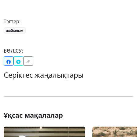
Тэгтер:
жайылым
БӨЛІСУ:
Серіктес жаңалықтары
Ұқсас мақалалар