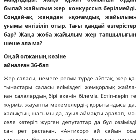
былай жайылым жер конкурссыз берілмейді.
Сондай-ақ жаңадан «қоғамдық жайылым»
ұғымы енгізіліп отыр. Тағы қандай өзгерістер
бар? Жаңа жоба жайылым жер тапшылығын
шеше ала ма?
Оңай олжаның көзіне
айналған 36-бап
Жер саласы, немесе ресми түрде айтсақ, жер қа­­
тынастары саласы еліміздегі жемқорлық жай­ла­
ған салалардың бірі екенін білеміз. Естіп-көріп те
жүрміз, жауапты мекемелердің қорытындысы да,
х­а­лықтың шағымы да, ауыл-аймақты аралап, мә­
се­ле көтеріп жүрген депутаттар да бұл сөзімізді
сан рет растаған. «Антикор» ай сайын осы
саладағы бір қылмыс әшкере болғаны туралы