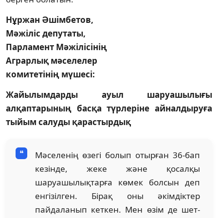
Нұржан Әшімбетов,
Мәжіліс депутаты,
Парламент Мәжілісінің
Аграрлық мәселелер
комитетінің мүшесі:
Жайылымдарды ауыл шаруашылығы
алқаптарының басқа түрлеріне айналдыруға
тыйым салуды қарастырдық
Мәселенің өзегі болып отырған 36-бап
кезінде, жеке және қосалқы
шаруашылықтарға көмек болсын деп
енгізілген. Бірақ оны әкімдіктер
пайдаланып кеткен. Мен өзім де шет-