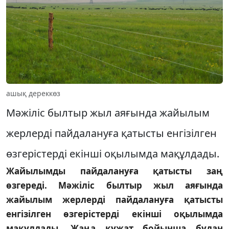
ашық дереккөз
Мәжіліс былтыр жыл аяғында жайылым
жерлерді пайдалануға қатысты енгізілген
өзгерістерді екінші оқылымда мақұлдады.
Жайылымды пайдалануға қатысты заң
өзгереді. Мәжіліс былтыр жыл аяғында
жайылым жерлерді пайдалануға қатысты
енгізілген өзгерістерді екінші оқылымда
мақұлдады. Жаңа құжат бойынша бұдан