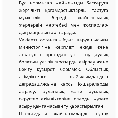
Бұл нормалар жайылымды басқаруға
жергілікті қоғамдастықтарды тарту­ға
мүмкіндік береді, жайылымдық
жерлердің мәртебесі мен жоспарлар­
дың маңызын арттырады.
Уәкілетті органға – Ауыл шаруашылығы
министрлігіне жергілікті өкілді және
атқарушы органдар үшін нұсқаулық
болатын үлгілік жоспарды әзірлеу және
бекіту құзыреті берілмек. Облыстық
әкімдіктерге жайылымдардың
деградациясына қарсы іс-шараларды
әзірлеу, аудандық және ауылдық
округтер әкімдіктеріне оларды жүзеге
асыру қамтамасыз ету қарастырылған.
Шалғайдағы жайылымдарды суару