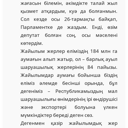
жағасын білемін, әкімдікте талай жыл
қызмет атқардым, куә да болғанмын.
Сол кезде осы 26-тармақты байқап,
Парламентке де жаздым. Енді, өзім
депутат болған соң, осы мәселені
көтердім.
Жайылым жерлер еліміздің 184 млн га
аумағын алып жатыр, ол – барлық ауыл
шаруашылық жерлерінің 84 пайызы.
Жайылымдар аумағы бойынша біздің
еліміз әлемде бесінші орында, бұл
дегеніміз – Республикамыздың мал
шаруашылығы өнімдерінің ірі өндірушісі
және экспортері болуына үлкен
мүмкіндіктер береді деген сөз.
Дегенмен қазір жайылымдық жер