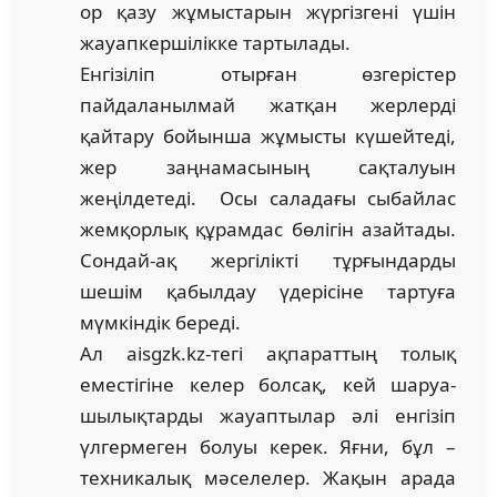
ор қазу жұмыстарын жүргізгені үшін
жауапкершілікке тартылады.
Енгізіліп отырған өзгерістер
пайдаланылмай жатқан жерлерді
қайтару бойынша жұмысты күшейтеді,
жер заңнамасының сақталуын
жеңілдетеді. Осы саладағы сыбайлас
жемқорлық құрамдас бөлігін азайтады.
Сондай-ақ жергілікті тұрғындарды
шешім қабылдау үдерісіне тартуға
мүмкіндік береді.
Ал aisgzk.kz-тегі ақпараттың толық
еместігіне келер болсақ, кей шаруа­
шылықтарды жауаптылар әлі енгізіп
үлгермеген болуы керек. Яғни, бұл –
техникалық мәселелер. Жақын арада