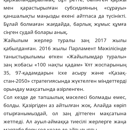
мен қарастырылған суб­сидияның «сұрауы»
қаншалықты маңыз­ды екені айтпаса да түсінікті.
Бұ­лай болмаған жағдайда, барлық жұмыс құмға
сіңген судай болары анық.
Жайылым жерлер туралы заң 2017 жы­лы
қабылданған. 2016 жылы Пар­ла­мент Мәжілісінде
таныстырылымы өт­кен «Жайылымдар туралы»
заң жобасы «100 нақты қадам» Ұлт жоспарының
35, 97-қадамдарын іске асыру және «Қазақ­
стан-2050» стратегиясында жүктелген мін­деттерді
орындау мақсатында әзір­ленген.
Сол кезде де тапшылық мәселесі бол­ма­ды емес,
болды. Қазіргіден аз айтылған жоқ. Алайда көріп
отырғанымыздай, ол заң діттеген мақсатына
жетпеді. Ал ауыл-аймаққа тиесілі жерлерге жаңа
мәр­тебе беру сол кезде де айтылыпты.