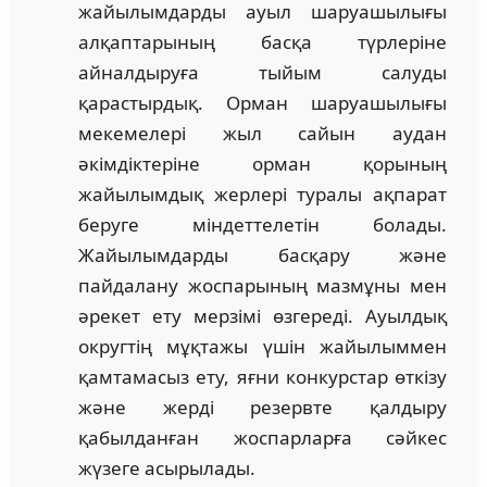
жайылымдарды ауыл шаруашылығы
алқап­тарының басқа түрлеріне
айналдыруға тыйым салуды
қарастырдық. Орман шаруашылығы
мекемелерi жыл сайын аудан
әкiмдiктерiне орман қорының
жайылымдық жерлерi туралы ақпарат
беруге мiндеттелетін болады.
Жайылымдарды басқару және
пайдалану жоспарының мазмұны мен
әрекет ету мерзімі өзгереді. Ауылдық
округтің мұқтажы үшін жайылыммен
қам­та­масыз ету, яғни конкурстар өткізу
және жерді резервте қалдыру
қабылданған жос­парларға сәйкес
жүзеге асырылады.