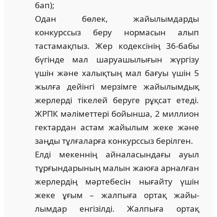
бап);
Одан бөлек, жайылымдарды
конкурссыз беру нормасын алып
тастамақпыз. Жер кодексінің 36-бабы
бүгінде мал шаруа­шы­лығын жүргізу
үшін және халықтың мал бағуы үшін 5
жылға дейінгі мер­зімге жайылымдық
жерлерді тікелей беруге рұқсат етеді.
ЖРПК мәлі­мет­тері бойынша, 2 миллион
гектардан астам жайылым жеке және
заңды тұл­ға­ларға конкурссыз берілген.
Елді мекеннің айналасындағы ауыл
тұрғындарының малын жаюға арнал­ған
жерлердің мәртебесін нығайту үшін
жеке ұғым – жалпыға ортақ жайы­
лымдар енгізілді. Жалпыға ортақ