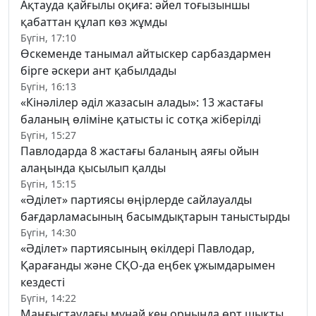
Ақтауда қайғылы оқиға: әйел тоғызыншы
қабаттан құлап көз жұмды
Бүгін, 17:10
Өскеменде танымал айтыскер сарбаздармен
бірге әскери ант қабылдады
Бүгін, 16:13
«Кінәлілер әділ жазасын алады»: 13 жастағы
баланың өліміне қатысты іс сотқа жіберілді
Бүгін, 15:27
Павлодарда 8 жастағы баланың аяғы ойын
алаңында қысылып қалды
Бүгін, 15:15
«Әділет» партиясы өңірлерде сайлауалды
бағдарламасының басымдықтарын таныстырды
Бүгін, 14:30
«Әділет» партиясының өкілдері Павлодар,
Қарағанды және СҚО-да еңбек ұжымдарымен
кездесті
Бүгін, 14:22
Маңғыстаудағы мұнай кен орнында өрт шықты