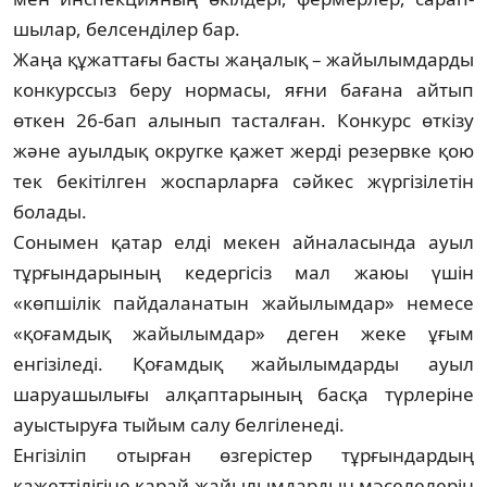
шы­лар, белсенділер бар.
Жаңа құжаттағы басты жаңалық – жайы­лымдарды
конкурссыз беру нор­ма­сы, яғни бағана айтып
өткен 26-бап алы­нып тасталған. Конкурс өткізу
және ауыл­дық округке қажет жерді резервке қою
тек бекітілген жоспарларға сәйкес жүр­­­­гізілетін
болады.
Сонымен қатар елді мекен ай­на­ласында ауыл
тұрғындарының ке­дергісіз мал жаюы үшін
«көпшілік пай­даланатын жайылымдар» немесе
«қо­ғамдық жайылымдар» деген жеке ұғым
енгізіледі. Қоғамдық жайылым­дар­ды ауыл
шаруашылығы алқаптарының басқа түрлеріне
ауыстыруға тыйым салу белгіленеді.
Енгізіліп отырған өзгерістер тұр­ғын­дар­дың
қажеттілігіне қарай жайы­лым­дар­дың мәселелерін