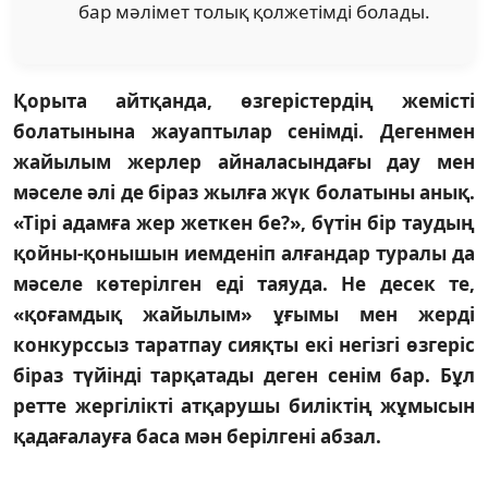
бар мәлімет толық қолжетімді болады.
Қорыта айтқанда, өзгерістердің жемісті
болатынына жауаптылар сенімді. Дегенмен
жайылым жерлер айналасындағы дау мен
мәселе әлі де біраз жылға жүк болатыны анық.
«Тірі адамға жер жеткен бе?», бүтін бір таудың
қойны-қонышын иемденіп алғандар туралы да
мәселе көтерілген еді таяуда. Не десек те,
«қоғамдық жайылым» ұғымы мен жерді
конкурссыз таратпау сияқты екі негізгі өзгеріс
біраз түйінді тарқатады деген сенім бар. Бұл
ретте жергілікті атқарушы биліктің жұмысын
қадағалауға баса мән берілгені абзал.