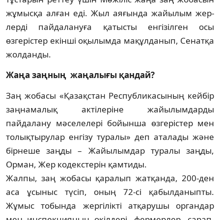
жұмысқа ал­­ған еді. Жыл аяғында жайылым жер­
лер­­ді пайдалануға қатысты енгізілген осы
өзгерістер екінші оқылымда мақұл­да­нып, Сенатқа
жолданды.
Жаңа заңның жаңалығы қандай?
Заң жобасы «Қазақстан Респуб­ли­ка­сының кейбір
заңнамалық ак­тілеріне жайылымдарды
пайдалану мә­селелері бойынша өзгерістер мен
то­лық­тырулар енгізу туралы» деп аталады және
бір­неше заңды – Жайылымдар туралы заң­ды,
Орман, Жер кодекстерін қамтиды.
Жалпы, заң жобасы қаралып жат­қан­да, 200-ден
аса ұсыныс түсіп, оның 72-сі қа­былданыпты.
Жұмыс тобында жер­гі­лікті атқарушы органдар
мен инспек­ция­ның өкілдері, фермерлер, сарап­