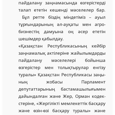
пайдалану заң­намасында өзгерістерді
талап ететін кешенді мәселелер бар.
Бұл ретте біз­дің міндетіміз – ауыл
тұрғындарының әл-ауқа­ты мен агро­
бизнестің дамуына оң әсер ететін
шешімдер қа­былдау.
«Қазақстан Республикасының кейбір
заңнамалық актілеріне жайы­­лымдарды
пайдалану мәселелері бойынша
өзгерістер мен то­лықтырулар енгізу
туралы» Қазақстан Рес­публикасы заңы­
ның жобасы Парламент
депутаттарының бас­тамашылығымен
дайын­далған және Жер, Орман кодек­
стеріне, «Жергілікті мем­лекеттік басқару
және өзін-өзі бас­қару туралы» және