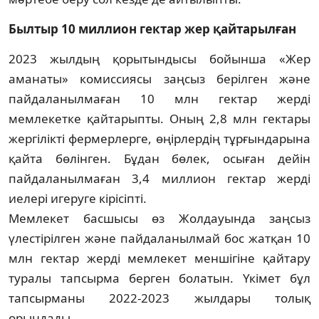
Былтыр 10 миллион гектар жер қайтарылған
2023 жылдың қорытындысы бойын­ша «Жер
аманаты» комиссиясы заңсыз беріл­ген және
пайдаланылмаған 10 млн гек­тар жерді
мемлекетке қайтарыпты. Оның 2,8 млн гектары
жергілікті фер­мер­лерге, өңірлердің тұрғындарына
қай­та бөлінген. Бұдан бөлек, осыған дейін
пайдаланылмаған 3,4 миллион гек­тар жерді
иелері игеруге кірісіпті.
Мемлекет басшысы өз Жол­дауын­да заңсыз
үлестірілген және пай­даланылмай бос жатқан 10
млн гек­тар жерді мемлекет меншігіне қайтару
тура­лы тапсырма берген болатын. Үкімет бұл
тапсырманы 2022-2023 жылдары то­лық
орындады.