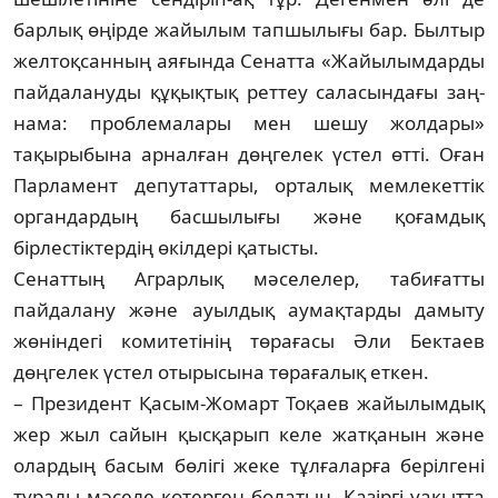
барлық өңірде жайылым тап­шылығы бар. Былтыр
желтоқсанның ая­ғында Сенатта «Жайылымдарды
пай­да­лануды құқықтық реттеу саласындағы заң­­
нама: проблемалары мен шешу жол­дары»
тақырыбына арналған дөңгелек үстел өтті. Оған
Парламент депутаттары, ор­талық мемлекеттік
органдардың бас­шы­лығы және қоғамдық
бірлестіктердің өкіл­дері қатысты.
Сенаттың Аграрлық мәселелер, табиғатты
пайдалану және ауыл­дық аумақтарды дамыту
жөніндегі коми­те­тінің төрағасы Әли Бектаев
дөңгелек үс­тел отырысына төрағалық еткен.
– Президент Қасым-Жомарт Тоқаев жайылымдық
жер жыл сайын қысқарып ке­ле жатқанын және
олардың басым бө­лігі жеке тұлғаларға берілгені
туралы мәселе көтерген болатын. Қазіргі уа­қыт­та