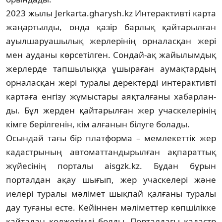
2023 жылы Jerkarta.gharysh.kz Ин­терак­тивті карта
жаңартылды, онда қа­зір барлық қайтарылған
ауыл­шаруа­шы­лық жерлерінің орналасқан жері
мен ау­даны көрсетілген. Сондай-ақ жайы­лым­­дық
жерлерде тапшылыққа ұшыра­ған аумақтардың
орналасқан жері ту­ралы деректерді интерактивті
картаға ен­гізу жұмыстары аяқталғаны хабар­лан­
ды. Бұл жерден қайтарылған жер учас­келерінің
кімге берілгенін, кім алғанын білуге болады.
Осындай тағы бір платформа – мем­лекеттік жер
кадастрының автомат­тан­дырылған ақпараттық
жүйесінің пор­та­лы aisgzk.kz. Бұдан бұрын
порталдан ақау шығып, жер учаскелері және
иелері туралы мәлімет шықпай қалғаны туралы
дау туғаны есте. Кейіннен мәліметтер көп­шілікке
қайтадан қолжетімді болды. Порталдағы кадастр