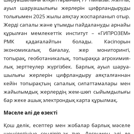
ауыл шаруашылығы жерлерін цифрлан­дыру­ды
толығымен 2025 жылы аяқтау жос­парланып отыр.
Жерді сапалы және ұтымды пай­да­лануды арнайы
құрылған мемлекеттік инс­титут – «ГИПРОЗЕМ»
РМК қадаға­лай­тын болады. Кәсіпорын
экономикалық ба­ғалау, жер мониторингі,
топырақ, гео­ботаникалық, топыраққа агрохи­мия­
лық зерттеулер жүргізбек. Барлық ауыл шаруа­
шылығы жерлерін цифрландыру аяқ­талғаннан
кейін топырақтың са­па­лық сипаттамалары мен
жайылымдық жер­лердің жем-шөп сыйымдылығы
бар же­ке ашық электрондық карта құрыл­мақ.
Мәселе әлі де өзекті
Қош делік, есептер мен жобалар бар­лық мәселе
шешілетініне сендіріп-ақ тұр. Дегенмен әлі де