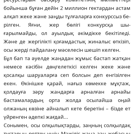
бойынша бұған дейін 2 миллион гектардан астам
алқап же­ке және заңды тұлғаларға конкурссыз бе­
рілген. Яғни, жер бөлігі конкурсқа шы­
ғарылмайды, ол ауылдық әкімдікке бе­кітіледі.
Және де жергілікті қоғамдастық жи­налыс өткізіп,
осы жерді пайдалану мә­селесін шешіп келген.
Бұл бап та әуелде жаңадан жұмыс бас­­­тап жатқан
немесе кәсібін дөңгелеткісі келген жеке және
қосалқы шаруа­ларға сеп болсын деп енгізілген
екен. Өкінішке қарай, нағыз көмекке мұқ­таж,
қолдауға зәру жандарға арнал­ған арнайы
бастамалардың орта жолда осылайша оңай
олжаның көзіне айна­лып кете беретіні – бізде ет
үйренген әдепкі жағдай...
Сонымен, осы олқылықтарды, заң­ның солқылдақ
тұстарын реттеу үшін Мә­­жіліс жаңа заң жобасын