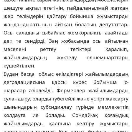
шешуге ықпал ете­ті­нін, пайдаланылмай жатқан
жер те­лім­дерін қайтару бойынша жұмыстарды
жан­дандыратынын айтқан болатын де­путаттар.
Осы саладағы сыбайлас жем­қор­лықты азайтады
деп те сендірді. Заң жобасында осы айтылған
мәселені рет­теу тетіктері қаралып,
жайылымдардың жүктелу өлшемшарттары
күшейтілген.
Бұдан басқа, облыс әкімдіктері жайы­­­лымдардың
деградациясына қарсы күрес бойынша іс-
шаралар әзірлейді. Фер­мер­лер жайылымдарды
суландыру, оларды тү­бегейлі және үстірт жақсарту
шығын­дарын субсидиялау түрінде мемлекеттік
қолдауға ие болады. Сондай-ақ қоғамдық
жайылымдарды қалпына келтіру жұмыс­тары
қаржыландырылмақ. Бұл ретте, бө­лінген қаржы