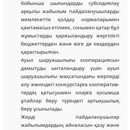
бойынша шығындарды субсидиялау
арқылы жайылым пайдаланушыларды
мемлекеттік қолдау нормаларымен
қамтамасыз етілмек, сонымен қатар бұл
жұмыстарды қаржыландыру жергі­лікті
бюджеттерден және өзге де көздерден
қарастырылған.
Ауыл шаруашылығы кооперациясын
дамытуды ынталандыру үшін ауыл
шаруашылығы мақсатындағы жерлерді
алу жөніндегі конкурстарға коопера­тив­
тердің қатысуымен оларға қосымша
ұпайлар беру түріндегі артықшылық
беру ұсынылады.
Жерді пайдаланушылар
жайылымдардың айналасын қазу және