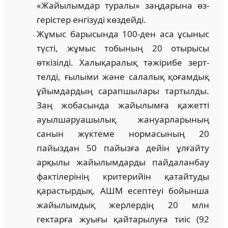
«Жайылымдар туралы» заңдарына өз­
герістер енгізуді көздейді.
Жұмыс барысында 100-ден аса ұсыныс
түсті, жұмыс то­бының 20 отырысы
өткізілді. Халықаралық тәжірибе зерт­
телді, ғылыми және салалық қоғамдық
ұйымдардың сарап­шылары тартылды.
Заң жобасында жайылымға қа­жетті
ауылшаруашылық жануарларының
санын жүктеме нор­масының 20
пайыздан 50 пайызға дейін ұлғайту
арқылы жайы­лымдарды пайдаланбау
фактілерінің критерийін қа­тай­туды
қарастырдық. АШМ есеп­теуі бойынша
жайылымдық жерлердің 20 млн
гектарға жуығы қайтарылуға тиіс (92