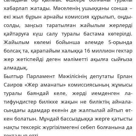
хабарлап жа­та­ды. Мәселенің ушыққаны сонша –
екі жыл бұ­рын арнайы комиссия құрылып, оңды-
солды, заңсыз тара­тылған жайылым жерлерді
қайтаруға күш салу ту­ралы бастама көтерілді.
Жайылым көлемі бойын­ша әлемде 5-орында
болсақ та, қарапайым ха­лыққа 16 миллион гектар
жер жетіспейді деген мә­ліметті ақылға сыйғыза
алмадық.
Былтыр Парламент Мәжілісінің депутаты Ерлан
Саиров «Жер аманаты» комиссиясының жұ­мысы
туралы баяндай келе, жерді иемденген ла­
тифундистер билікке жақын не биліктің айна­ла­
сындағы адамдар екенін де жалпылай айтып өт­
кен болатын. Мұндай бассыздыққа жерге қатыс­ты
нақты тексеріс жүргізілмегені себеп болғанына да
тоқталып өтті.