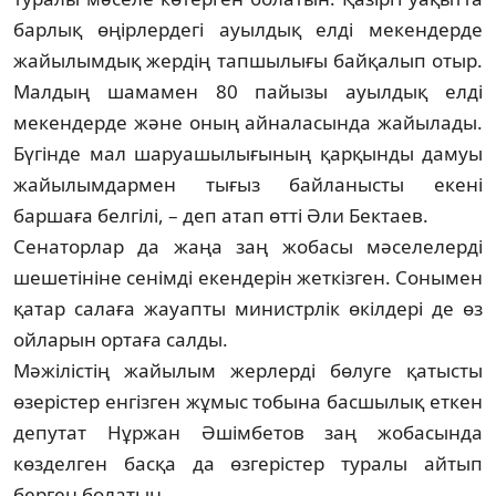
барлық өңірлердегі ауылдық елді ме­кендерде
жайылымдық жердің тап­шы­лығы байқалып отыр.
Малдың шамамен 80 пайызы ауылдық елді
мекендерде жә­не оның айналасында жайылады.
Бү­гін­де мал шаруашылығының қарқынды дамуы
жайылымдармен тығыз бай­ла­ныс­ты екені
баршаға белгілі, – деп атап өтті Әли Бектаев.
Сенаторлар да жаңа заң жобасы мә­селелерді
шешетініне сенімді екендерін жет­кізген. Сонымен
қатар салаға жауап­ты министрлік өкілдері де өз
ойларын ор­таға салды.
Мәжілістің жайылым жерлерді бөлу­ге қатысты
өзерістер енгізген жұмыс то­бына басшылық еткен
депутат Нұржан Әшім­бетов заң жобасында
көзделген бас­қа да өзгерістер туралы айтып
берген бо­латын.