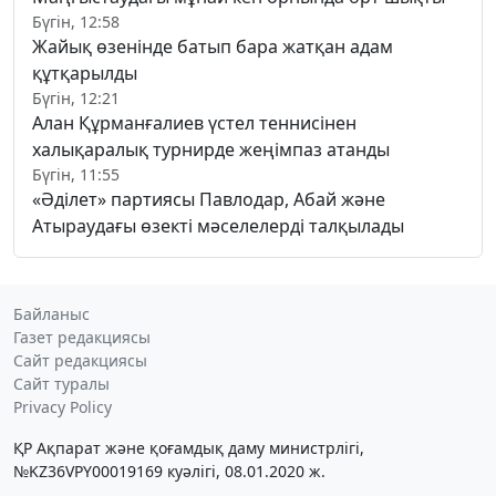
Бүгін, 12:58
Жайық өзенінде батып бара жатқан адам
құтқарылды
Бүгін, 12:21
Алан Құрманғалиев үстел теннисінен
халықаралық турнирде жеңімпаз атанды
Бүгін, 11:55
«Әділет» партиясы Павлодар, Абай және
Атыраудағы өзекті мәселелерді талқылады
Байланыс
Газет редакциясы
Сайт редакциясы
Сайт туралы
Privacy Policy
ҚР Ақпарат және қоғамдық даму министрлігі,
№KZ36VPY00019169 куәлігі, 08.01.2020 ж.