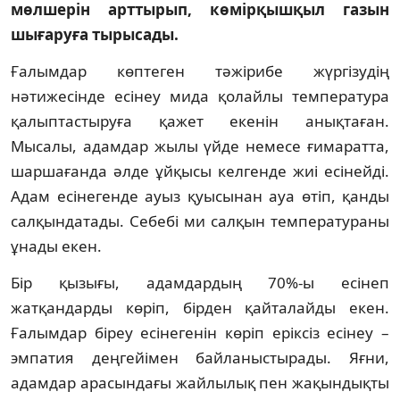
мөлшерін арттырып, көмірқышқыл газын
шығаруға тырысады.
Ғалымдар көптеген тәжірибе жүргізудің
нәтижесінде есінеу мида қолайлы температура
қалыптастыруға қажет екенін анықтаған.
Мысалы, адамдар жылы үйде немесе ғимаратта,
шаршағанда әлде ұйқысы келгенде жиі есінейді.
Адам есінегенде ауыз қуысынан ауа өтіп, қанды
салқындатады. Себебі ми салқын температураны
ұнады екен.
Бір қызығы, адамдардың 70%-ы есінеп
жатқандарды көріп, бірден қайталайды екен.
Ғалымдар біреу есінегенін көріп еріксіз есінеу –
эмпатия деңгейімен байланыстырады. Яғни,
адамдар арасындағы жайлылық пен жақындықты