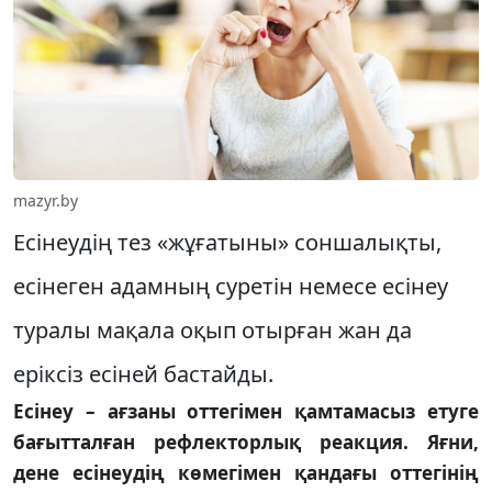
mazyr.by
Есінеудің тез «жұғатыны» соншалықты,
есінеген адамның суретін немесе есінеу
туралы мақала оқып отырған жан да
еріксіз есіней бастайды.
Есінеу – ағзаны оттегімен қамтамасыз етуге
бағытталған рефлекторлық реакция. Яғни,
дене есінеудің көмегімен қандағы оттегінің