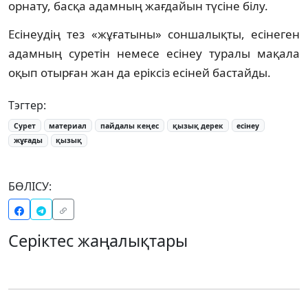
орнату, басқа адамның жағдайын түсіне білу.
Есінеудің тез «жұғатыны» соншалықты, есінеген
адамның суретін немесе есінеу туралы мақала
оқып отырған жан да еріксіз есіней бастайды.
Тэгтер:
Сурет
материал
пайдалы кеңес
қызық дерек
есінеу
жұғады
қызық
БӨЛІСУ:
Серіктес жаңалықтары