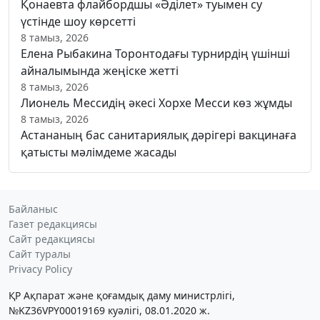
Қонаевта флайбордшы «Әділет» туымен су
үстінде шоу көрсетті
8 тамыз, 2026
Елена Рыбакина Торонтодағы турнирдің үшінші
айналымында жеңіске жетті
8 тамыз, 2026
Лионель Мессидің әкесі Хорхе Месси көз жұмды
8 тамыз, 2026
Астананың бас санитариялық дәрігері вакцинаға
қатысты мәлімдеме жасады
Байланыс
Газет редакциясы
Сайт редакциясы
Сайт туралы
Privacy Policy
ҚР Ақпарат және қоғамдық даму министрлігі,
№KZ36VPY00019169 куәлігі, 08.01.2020 ж.