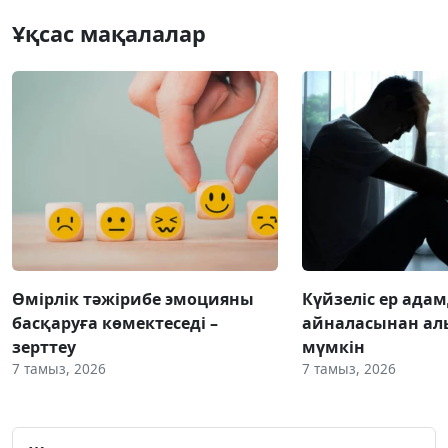
Ұқсас мақалалар
Өмірлік тәжірибе эмоцияны
Күйзеліс ер ада
басқаруға көмектеседі –
айналасынан ал
зерттеу
мүмкін
7 тамыз, 2026
7 тамыз, 2026