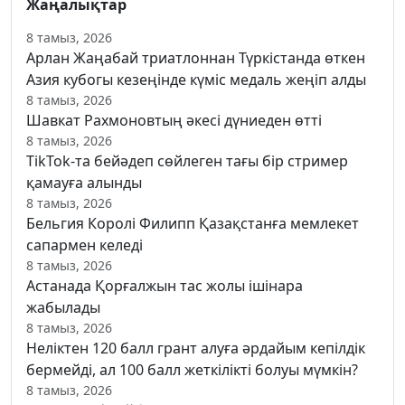
Жаңалықтар
8 тамыз, 2026
Арлан Жаңабай триатлоннан Түркістанда өткен
Азия кубогы кезеңінде күміс медаль жеңіп алды
8 тамыз, 2026
Шавкат Рахмоновтың әкесі дүниеден өтті
8 тамыз, 2026
TikTok-та бейәдеп сөйлеген тағы бір стример
қамауға алынды
8 тамыз, 2026
Бельгия Королі Филипп Қазақстанға мемлекет
сапармен келеді
8 тамыз, 2026
Астанада Қорғалжын тас жолы ішінара
жабылады
8 тамыз, 2026
Неліктен 120 балл грант алуға әрдайым кепілдік
бермейді, ал 100 балл жеткілікті болуы мүмкін?
8 тамыз, 2026