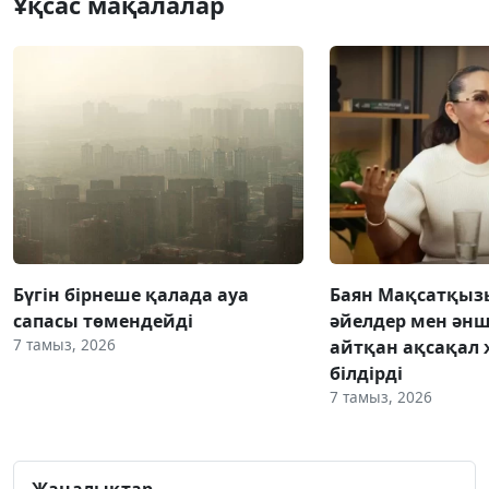
Ұқсас мақалалар
Бүгін бірнеше қалада ауа
Баян Мақсатқыз
сапасы төмендейді
әйелдер мен әнш
7 тамыз, 2026
айтқан ақсақал 
білдірді
7 тамыз, 2026
Жаңалықтар