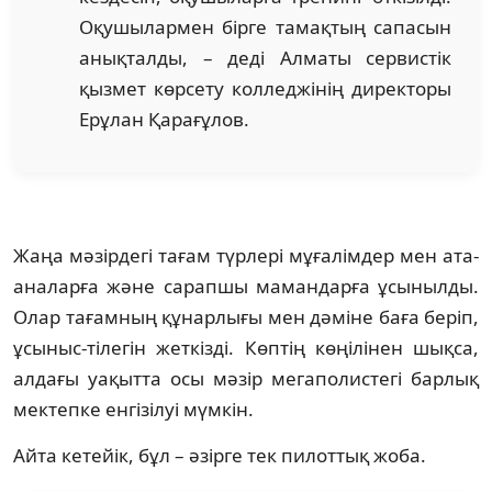
Оқушылармен бірге тамақтың сапасын
анықталды, – деді Алматы сервистік
қызмет көрсету колледжінің директоры
Ерұлан Қарағұлов.
Жаңа мәзірдегі тағам түрлері мұғалімдер мен ата-
аналарға және сарапшы мамандарға ұсынылды.
Олар тағамның құнарлығы мен дәміне баға беріп,
ұсыныс-тілегін жеткізді. Көптің көңілінен шықса,
алдағы уақытта осы мәзір мегаполистегі барлық
мектепке енгізілуі мүмкін.
Айта кетейік, бұл – әзірге тек пилоттық жоба.