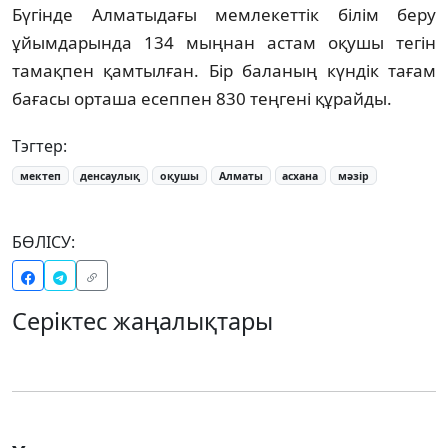
Бүгінде Алматыдағы мемлекеттік білім беру
ұйымдарында 134 мыңнан астам оқушы тегін
тамақпен қамтылған. Бір баланың күндік тағам
бағасы орташа есеппен 830 теңгені құрайды.
Тэгтер:
мектеп
денсаулық
оқушы
Алматы
асхана
мәзір
БӨЛІСУ:
Серіктес жаңалықтары