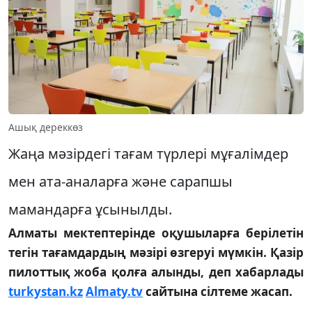
Ашық дереккөз
Жаңа мәзірдегі тағам түрлері мұғалімдер
мен ата-аналарға және сарапшы
мамандарға ұсынылды.
Алматы мектептерінде оқушыларға берілетін
тегін тағамдардың мәзірі өзгеруі мүмкін. Қазір
пилоттық жоба қолға алынды, деп хабарлады
turkystan.kz
Almaty.tv
сайтына сілтеме жасап.