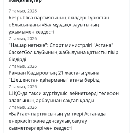
7 тамыз, 2026
Respublica партиясының өкілдері Түркістан
облысындағы «Балмұздақ» зауытының
ұжымымен кездесті
7 тамыз, 2026
"Нашар нәтиже": Спорт министрлігі "Астана"
баскетбол клубының жабылуына қатысты пікір
білдірді
7 тамыз, 2026
Рамзан Қадыровтың 21 жастағы ұлына
"Шешенстан қаһарманы" атағы берілді
7 тамыз, 2026
ШҚО-да такси жүргізушісі зейнеткерді телефон
алаяғының арбауынан сақтап қалды
7 тамыз, 2026
«Байтақ» партиясының үміткері Астанада
өнеркәсіп және денсаулық сақтау
қызметкерлерімен кездесті