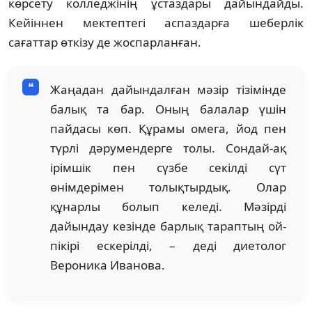
көрсету колледжінің ұстаздары дайындайды.
Кейіннен мектептегі аспаздарға шеберлік
сағаттар өткізу де жоспарланған.
Жаңадан дайындалған мәзір тізімінде
балық та бар. Оның балалар үшін
пайдасы көп. Құрамы омега, йод пен
түрлі дәрумендерге толы. Сондай-ақ
ірімшік пен сүзбе секілді сүт
өнімдерімен толықтырдық. Олар
құнарлы болып келеді. Мәзірді
дайындау кезінде барлық тараптың ой-
пікірі ескерілді, – деді диетолог
Вероника Иванова.