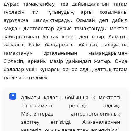
Дұрыс тамақтанбау, тез дайындалатын тағам
түрлерін жиі тұтынудың арты созылмалы
ауруларға шалдықтырады. Осылай деп дабыл
қаққан диетологтар дұрыс тамақтануды мектеп
қабырғасынан бастау керек деп отыр. Алматы
қалалық білім басқармасы «Ұлттық салауатты
тамақтану» орталығының мамандарымен
бірлесіп, арнайы мәзір дайындап жатыр. Онда
балалар үшін құнарлы әрі әр елдің ұлттық тағам
түрлері енгізілмек.
Алматы қаласы бойынша 3 мектепті
эксперимент ретінде алдық.
Мектептерде антропотологиялық
зерттеу өткізілді. Ата-аналармен
кездесіп, оқушыларға тренинг өткізілді.