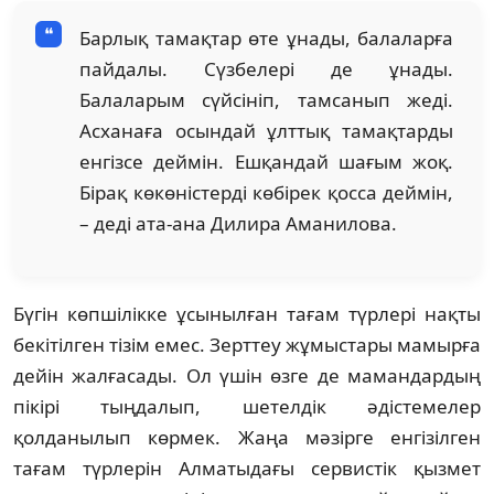
Барлық тамақтар өте ұнады, балаларға
пайдалы. Сүзбелері де ұнады.
Балаларым сүйсініп, тамсанып жеді.
Асханаға осындай ұлттық тамақтарды
енгізсе деймін. Ешқандай шағым жоқ.
Бірақ көкөністерді көбірек қосса деймін,
– деді ата-ана Дилира Аманилова.
Бүгін көпшілікке ұсынылған тағам түрлері нақты
бекітілген тізім емес. Зерттеу жұмыстары мамырға
дейін жалғасады. Ол үшін өзге де мамандардың
пікірі тыңдалып, шетелдік әдістемелер
қолданылып көрмек. Жаңа мәзірге енгізілген
тағам түрлерін Алматыдағы сервистік қызмет