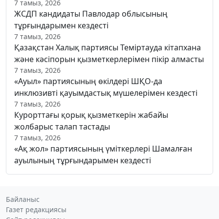
7 тамыз, 2026
ЖСДП кандидаты Павлодар облысының
тұрғындарымен кездесті
7 тамыз, 2026
Қазақстан Халық партиясы Теміртауда кітапхана
және кәсіпорын қызметкерлерімен пікір алмасты
7 тамыз, 2026
«Ауыл» партиясының өкілдері ШҚО-да
инклюзивті қауымдастық мүшелерімен кездесті
7 тамыз, 2026
Курорттағы қорық қызметкерін жабайы
жолбарыс талап тастады
7 тамыз, 2026
«Ақ жол» партиясының үміткерлері Шамалған
ауылының тұрғындарымен кездесті
Байланыс
Газет редакциясы