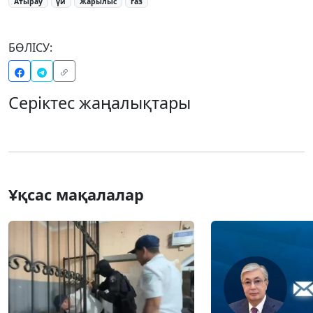
Атырау
үй
Жарылыс
газ
БӨЛІСУ:
Серіктес жаңалықтары
Ұқсас мақалалар