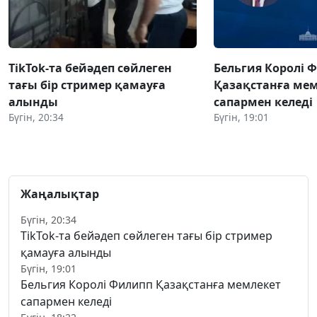
TikTok-та бейәдеп сөйлеген
Бельгия Королі 
тағы бір стример қамауға
Қазақстанға ме
алынды
сапармен келеді
Бүгін, 20:34
Бүгін, 19:01
Жаңалықтар
Бүгін, 20:34
TikTok-та бейәдеп сөйлеген тағы бір стример
қамауға алынды
Бүгін, 19:01
Бельгия Королі Филипп Қазақстанға мемлекет
сапармен келеді