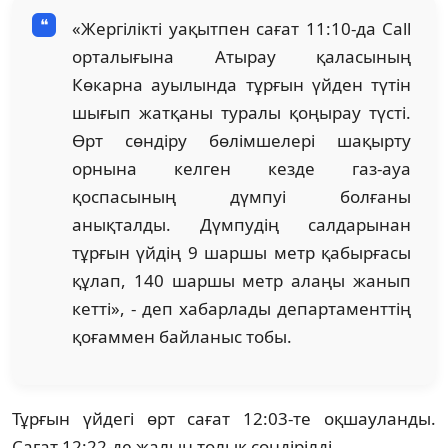
«Жергілікті уақытпен сағат 11:10-да Call
орталығына Атырау қаласының
Көкарна ауылында тұрғын үйден түтін
шығып жатқаны туралы қоңырау түсті.
Өрт сөндіру бөлімшелері шақырту
орнына келген кезде газ-ауа
қоспасының дүмпуі болғаны
анықталды. Дүмпудің салдарынан
тұрғын үйдің 9 шаршы метр қабырғасы
құлап, 140 шаршы метр алаңы жанып
кетті», - деп хабарлады департаменттің
қоғаммен байланыс тобы.
Тұрғын үйдегі өрт сағат 12:03-те оқшауланды.
Сағат 12:22-де жалын толық сөндірілді.