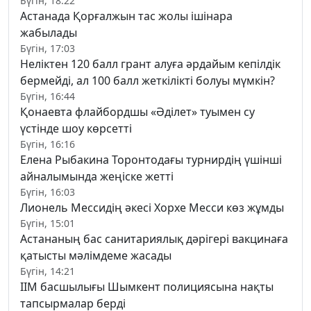
Бүгін, 18:22
Астанада Қорғалжын тас жолы ішінара
жабылады
Бүгін, 17:03
Неліктен 120 балл грант алуға әрдайым кепілдік
бермейді, ал 100 балл жеткілікті болуы мүмкін?
Бүгін, 16:44
Қонаевта флайбордшы «Әділет» туымен су
үстінде шоу көрсетті
Бүгін, 16:16
Елена Рыбакина Торонтодағы турнирдің үшінші
айналымында жеңіске жетті
Бүгін, 16:03
Лионель Мессидің әкесі Хорхе Месси көз жұмды
Бүгін, 15:01
Астананың бас санитариялық дәрігері вакцинаға
қатысты мәлімдеме жасады
Бүгін, 14:21
ІІМ басшылығы Шымкент полициясына нақты
тапсырмалар берді