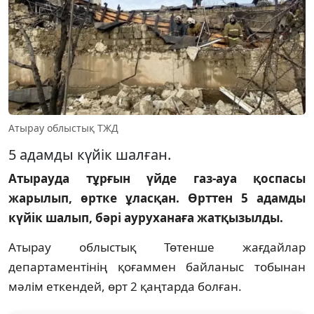
Атырау облыстық ТЖД
5 адамды күйік шалған.
Атырауда тұрғын үйде газ-ауа қоспасы
жарылып, өртке ұласқан. Өрттен 5 адамды
күйік шалып, бәрі ауруханаға жатқызылды.
Атырау облыстық Төтенше жағдайлар
департаментінің қоғаммен байланыс тобынан
мәлім еткендей, өрт 2 қаңтарда болған.