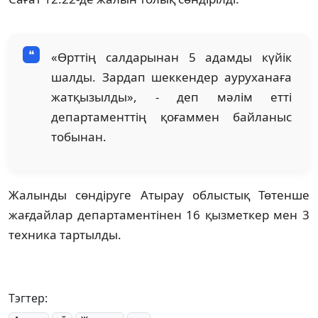
«Өрттің салдарынан 5 адамды күйік
шалды. Зардап шеккендер ауруханаға
жатқызылды», - деп мәлім етті
департаменттің қоғаммен байланыс
тобынан.
Жалынды сөндіруге Атырау облыстық Төтенше
жағдайлар департаментінен 16 қызметкер мен 3
техника тартылды.
Тэгтер: