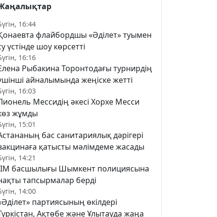
Жаңалықтар
Бүгін, 16:44
Қонаевта флайбордшы «Әділет» туымен
су үстінде шоу көрсетті
Бүгін, 16:16
Елена Рыбакина Торонтодағы турнирдің
үшінші айналымында жеңіске жетті
Бүгін, 16:03
Лионель Мессидің әкесі Хорхе Месси
көз жұмды
Бүгін, 15:01
Астананың бас санитариялық дәрігері
вакцинаға қатысты мәлімдеме жасады
Бүгін, 14:21
ІІМ басшылығы Шымкент полициясына
нақты тапсырмалар берді
Бүгін, 14:00
«Әділет» партиясының өкілдері
Түркістан, Ақтөбе және Ұлытауда жаңа