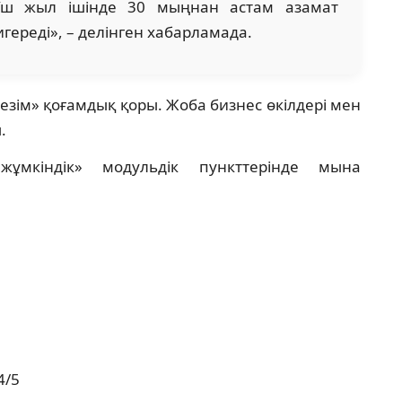
. Үш жыл ішінде 30 мыңнан астам азамат
ереді», – делінген хабарламада.
зім» қоғамдық қоры. Жоба бизнес өкілдері мен
.
жұмкіндік» модульдік пункттерінде мына
4/5