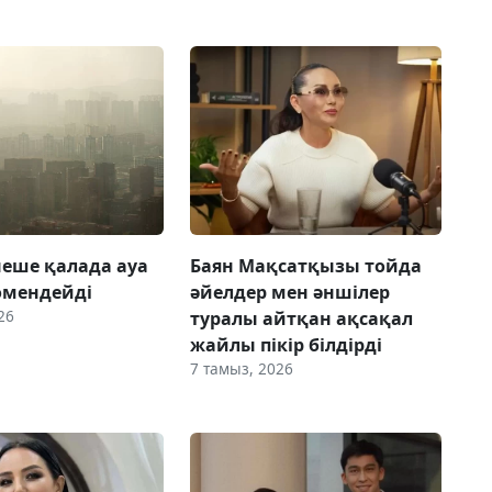
рнеше қалада ауа
Баян Мақсатқызы тойда
өмендейді
әйелдер мен әншілер
26
туралы айтқан ақсақал
жайлы пікір білдірді
7 тамыз, 2026