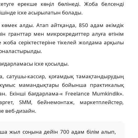
туге ерекше көңіл бөлінеді. Жоба белсенді
 ішінде іске асырылатын болады.
 көмек алды. Атап айтқанда, 850 адам әкімдік
н гранттар мен микрокредиттер алуға өтінім
е жоба серіктестеріне тікелей жолдама арқылы
орналастырылды.
ағдарламасы іске қосылды.
та, сатушы-кассир, қоғамдық тамақтандырудың
ы жұмыс мамандықтары бойынша практикалық
н. Екінші бағдарлама-« Freelance Mumkindik».
ргет, SMM, бейнемонтаж, маркетплейстер,
е веб-дизайн.
ша жыл соңына дейін 700 адам білім алып,