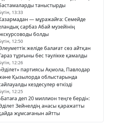
бастамаларды таныстырды
Бүгін, 13:33
Казармадан — мұражайға: Семейде
ұландық сарбаз Абай музейінің
экскурсоводы болды
Бүгін, 12:50
Әлеуметтік желіде балағат сөз айтқан
Тараз тұрғыны бес тәулікке қамалды
Бүгін, 12:26
«Әділет» партиясы Ақмола, Павлодар
және Қызылорда облыстарында
сайлауалды кездесулер өткізді
Бүгін, 12:25
«Батаға деп 20 миллион теңге берді»:
Әділет Зейнелдің анасы қаражатты
қайда жұмсағанын айтты