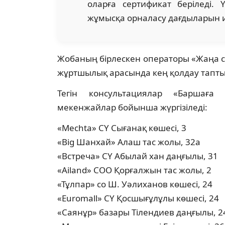
оларға сертификат беріледі
жұмысқа орналасу дағдыларын иг
Жобаның бірлескен операторы «Жаңа се
жұртшылық арасында кең қолдау тапты
Тегін консультациялар «Баршаға 
мекенжайлар бойынша жүргізіледі:
«Mechta» СҮ Сығанақ көшесі, 3
«Big Шанхай» Алаш тас жолы, 32а
«Встреча» СҮ Абылай хан даңғылы, 31
«Ailand» СОО Қорғалжын тас жолы, 2
«Тұлпар» со Ш. Уәлиханов көшесі, 24
«Euromall» СҮ Қосшығұлұлы көшесі, 24
«Саянұр» базары Тілендиев даңғылы, 2