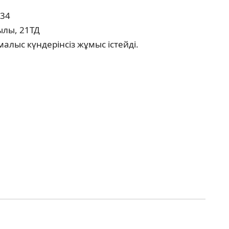
 34
ылы, 21ТД
алыс күндерінсіз жұмыс істейді.