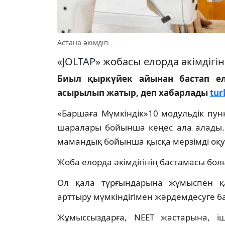
Астана әкімдігі
«JOLTAP» жобасы елорда әкімдігі
Биыл қыркүйек айынан бастап ел
асырылып жатыр, деп хабарлады
tur
«Баршаға Мүмкіндік»10 модульдік пун
шаралары бойынша кеңес ала алады.
мамандық бойынша қысқа мерзімді оқу
Жоба елорда әкімдігінің бастамасы бо
Ол қала тұрғындарына жұмыспен қа
арттыру мүмкіндігімен жәрдемдесуге б
Жұмыссыздарға, NEET жастарына, іш