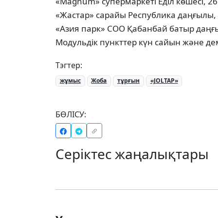
«Magnum» супермаркеті Еділ көшесі, 26
«Жастар» сарайы Республика даңғылы,
«Азия парк» СОО Қабанбай батыр даңғ
Модульдік пункттер күн сайын және дем
Тэгтер:
жұмыс
Жоба
тұрғын
«JOLTAP»
БӨЛІСУ:
Серіктес жаңалықтары