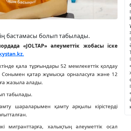
нің бастамасы болып табылады.
ордада «JOLTAP» әлеуметтік жобасы іске
kystan.kz.
ктінде қала тұрғындары 52 мемлекеттік қолдау
 Сонымен қатар жұмысқа орналасуға және 12
ға жазыла алады.
лып табылады.
мту шараларымен қамту арқылы кірістерді
ағытталған.
кі мигранттарға, халықтың әлеуметтік осал