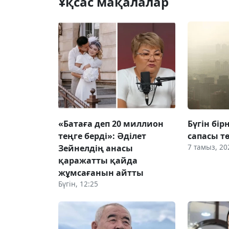
Ұқсас мақалалар
«Батаға деп 20 миллион
Бүгін бі
теңге берді»: Әділет
сапасы т
7 тамыз, 20
Зейнелдің анасы
қаражатты қайда
жұмсағанын айтты
Бүгін, 12:25