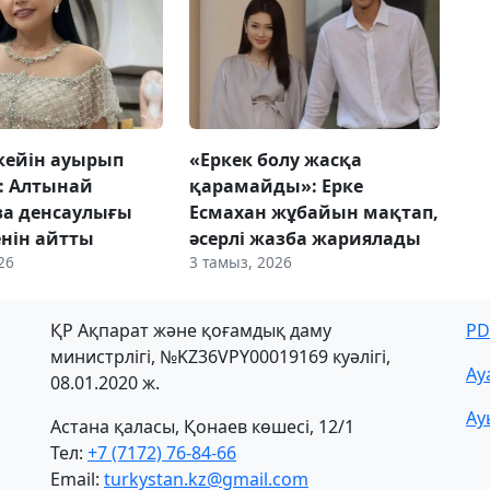
кейін ауырып
«Еркек болу жасқа
: Алтынай
қарамайды»: Ерке
ва денсаулығы
Есмахан жұбайын мақтап,
енін айтты
әсерлі жазба жариялады
26
3 тамыз, 2026
ҚР Ақпарат және қоғамдық даму
PD
министрлігі, №KZ36VPY00019169 куәлігі,
Ау
08.01.2020 ж.
Ау
Астана қаласы, Қонаев көшесі, 12/1
Тел:
+7 (7172) 76-84-66
Email:
turkystan.kz@gmail.com