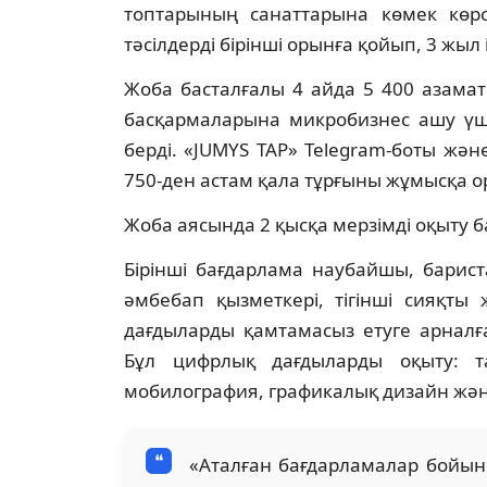
топтарының санаттарына көмек көрсе
тәсілдерді бірінші орынға қойып, 3 жыл
Жоба басталғалы 4 айда 5 400 азамат
басқармаларына микробизнес ашу үші
берді. «JUMYS TAP» Telegram-боты жән
750-ден астам қала тұрғыны жұмысқа 
Жоба аясында 2 қысқа мерзімді оқыту б
Бірінші бағдарлама наубайшы, барис
әмбебап қызметкері, тігінші сияқт
дағдыларды қамтамасыз етуге арналға
Бұл цифрлық дағдыларды оқыту: та
мобилография, графикалық дизайн жән
«Аталған бағдарламалар бойын