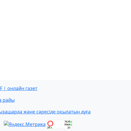
F | онлайн газет
а райы
ызашарда және сәресіде оқылатын дұға