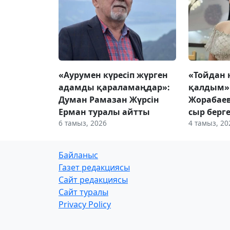
«Аурумен күресіп жүрген
«Тойдан 
адамды қараламаңдар»:
қалдым»
Думан Рамазан Жүрсін
Жорабае
Ерман туралы айтты
сыр берг
6 тамыз, 2026
4 тамыз, 20
Байланыс
Газет редакциясы
Сайт редакциясы
Сайт туралы
Privacy Policy