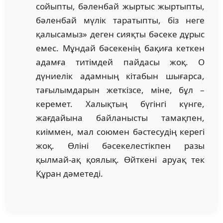
сойыпты, бәленбай жыртыс жыртыпты,
бәленбай мүлік таратыпты, біз неге
қалысамыз» деген сияқты бәсеке дұрыс
емес. Мұндай бәсекенің бақиға кеткен
адамға титімдей пайдасы жоқ. О
дүниелік адамның кітабын шығарса,
тағылымдарын жеткізсе, міне, бұл –
керемет. Халықтың бүгінгі күнге,
жағдайына байланысты тамақпен,
киіммен, мал союмен бәстесудің керегі
жоқ. Өліні бәсекелестікпен разы
қылмай-ақ қоялық. Өйткені аруақ тек
Құран дәметеді.