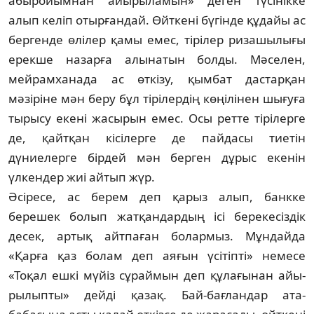
абы­ройым­нан айырыламын» деген түсінікке
алып келіп отырғандай. Өйткені бүгінде құ­дайы ас
бергенде өлілер қамы емес, тірі­лер ризашылығы
ерекше назарға алы­натын болды. Мәселен,
мейрамханада ас өткізу, қымбат дастарқан
мәзіріне мән беру бұл тірілердің көңілінен шығуға
ты­рысу екені жасырын емес. Осы ретте тірі­лерге
де, қайтқан кісілерге де пайдасы тие­тін
дүниелерге бірдей мән берген дұ­рыс екенін
үлкендер жиі айтып жүр.
Әсіресе, ас берем деп қарыз алып, банк­ке
берешек болып жатқан­дар­дың ісі берекесіздік
десек, артық айт­паған болармыз. Мұндайда
«Қарғa қаз бо­лам деп аяғын үсітіпті» немесе
«Тоқал еш­кі мүйіз сұраймын деп құлағынан айы­
рылыпты» дейді қазақ. Бай-бағландар ата-