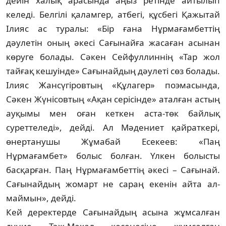
дейін халық арасында аңыз ретінде айты­лып
келеді. Белгілі қаламгер, атбегі, құс­бегі Қажытай
Ілияс ас туралы: «Бір ғана Нұр­мағамбеттің
дәулетін оның әкесі Сағы­найға жасаған асынан
көруге болады. Сә­кен Сейфуллиннің «Тар жол
тайғақ ке­шуінде» Сағынайдың дәулеті сөз бо­ла­ды.
Ілияс Жансүгіровтың «Құлагер» поэ­ма­сында,
Сәкен Жүнісовтың «Ақан сері­сін­де» аталған астың
ауқымы мен оған кет­кен аста-төк байлық
суреттеледі», дей­ді. Ал Мәдениет қайраткері,
өнер­тану­шы Жұмабай Есекеев: «Паң
Нұрмағамбет» бо­лыс болған. Үлкен болысты
басқарған. Паң Нұрмағамбеттің әкесі – Сағынай.
Са­ғынайдың жомарт не сараң екенін айта ал­
маймын», дейді.
Кей деректерде Сағынайдың асына жұм­салған