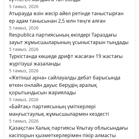
5 тамыз, 2026
Атырауда өзін жесір әйел ретінде таныстырған
ер адам танысынан 2,5 млн теңге алған
5 тамыз, 2026
Respublica партиясының өкілдері Тараздағы
зауыт жұмысшыларының ұсыныстарын тыңдады
5 тамыз, 2026
Түркістанда көшеде дрифт жасаған 19 жастағы
жүргізуші жазаланды
5 тамыз, 2026
«Жетінші арна» сайлауалды дебат барысында
өткен онлайн дауыс берудің аралық
қорытындысын жариялады
5 тамыз, 2026
«Байтақ» партиясының үміткерлері
маңғыстаулық жұмысшылармен кездесті
5 тамыз, 2026
Қазақстан Халық партиясы Ұлытау облысындағы
кәсіпорын қызметкерлерімен пікір алмасты