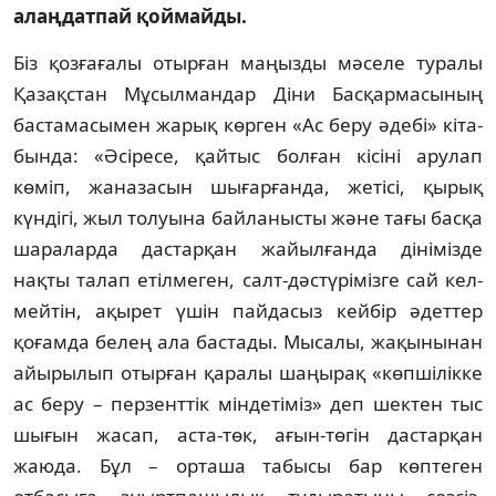
алаңдатпай қоймайды.
Біз қозғағалы отырған маңызды мә­селе туралы
Қазақстан Мұ­сыл­мандар Діни Басқармасының
баста­ма­сымен жарық көрген «Ас беру әдебі» кі­та­
бында: «Әсіресе, қайтыс болған кісіні ару­лап
көміп, жаназасын шығарғанда, же­тісі, қырық
күндігі, жыл толуына бай­ла­нысты және тағы басқа
шараларда дас­тарқан жайылғанда дінімізде
нақты та­лап етілмеген, салт-дәстүрімізге сай кел­
мейтін, ақырет үшін пайдасыз кейбір әдет­тер
қоғамда белең ала бастады. Мы­салы, жақынынан
айырылып отырған қаралы шаңырақ «көпшілікке
ас беру – пер­зенттік міндетіміз» деп шектен тыс
шы­ғын жасап, аста-төк, ағын-төгін дас­тар­қан
жаюда. Бұл – орташа табысы бар көп­теген