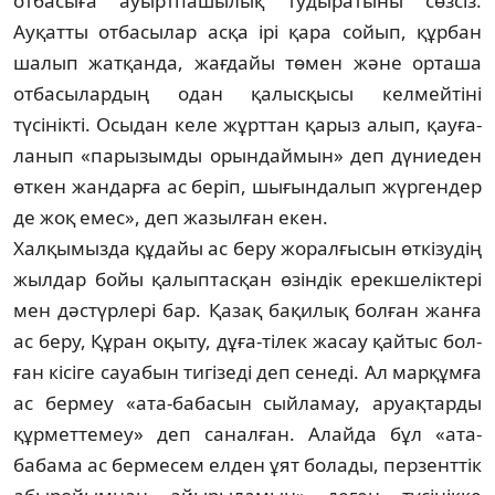
отбасыға ауыртпашылық туды­ра­тыны сөзсіз.
Ауқатты отбасылар асқа ірі қара сойып, құрбан
шалып жатқанда, жағ­дайы төмен және орташа
отба­сы­лар­дың одан қалысқысы келмейтіні
түсінікті. Осы­дан келе жұрттан қарыз алып, қау­ға­
ланып «парызымды орындаймын» деп дү­ниеден
өткен жандарға ас беріп, шы­ғындалып жүргендер
де жоқ емес», деп жа­зылған екен.
Халқымызда құдайы ас беру жо­рал­ғысын өткізудің
жылдар бойы қалып­тас­қан өзіндік ерекшеліктері
мен дәстүрлері бар. Қазақ бақилық болған жанға
ас беру, Құран оқыту, дұға-тілек жасау қайтыс бол­
ған кісіге сауабын тигізеді деп сенеді. Ал марқұмға
ас бермеу «ата-бабасын сый­ламау, аруақтарды
құрметтемеу» деп са­налған. Алайда бұл «ата-
бабама ас бер­ме­сем елден ұят болады, перзенттік