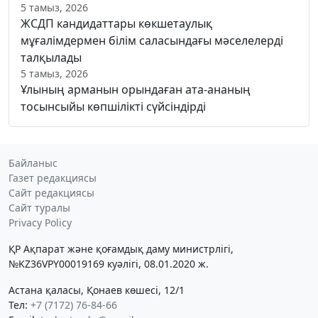
5 тамыз, 2026
ЖСДП кандидаттары көкшетаулық
мұғалімдермен білім саласындағы мәселелерді
талқылады
5 тамыз, 2026
Ұлының арманын орындаған ата-ананың
тосынсыйы көпшілікті сүйсіндірді
Байланыс
Газет редакциясы
Сайт редакциясы
Сайт туралы
Privacy Policy
ҚР Ақпарат және қоғамдық даму министрлігі,
№KZ36VPY00019169 куәлігі, 08.01.2020 ж.
Астана қаласы, Қонаев көшесі, 12/1
Тел:
+7 (7172) 76-84-66