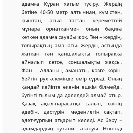
адамға Құран хатым түсіру. Жердің
бетіне 40-50 метр алтыннан, күмістен,
қыштан, асыл тастан кере­мет­тей
мұнара орнатқанмен оның бақиға
кеткен адам­ға сауабы жоқ. Тән – жердің,
топырақтың ама­наты. Жердің астында
жатқан тән қан­ша­лық­ты топыраққа
айналып кетсе, соншалықты жақ­сы.
Жан – Алланың аманаты, көзге көрін­
бейтін рух әлемінде өмір сүреді. Оның
қандай кейіпте екенін ешкім білмейді,
бүгінгі ғылым да дәлелдей алмай отыр.
Қазақ ақыл-парасатқа салып, өзінің
әдебін, дәстүрін, мәдениетін сақ­тап,
әдет-ғұрпын атқарып келеді. Ас беру –
адам­дардың рухани тазаруы. Өткенді