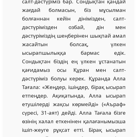
салт-дәстүріміз бар. Сондықтан қандай
жағдай болмасын, біз мұсылман
болғаннан кейін дінімізден, салт-
дәстүрімізден озбай, дін мен
дәстүріміздің шеңберінен шықпай амал
жасайтын болсақ, үлкен
ысырапшылыққа бармас едік.
Сондықтан біздің ең үлкен ұстанатын
қағидамыз осы Құран мен салт-
дәстүріміз болуы керек. Құранда Алла
Тағала: «Жеңдер, ішіңдер, бірақ ысырап
етпеңдер. Ақиқатында, Алла ысырап
етушілерді жақсы көрмейді» («Аъраф»
сүресі, 31-аят) дейді. Алла Тағала бізге
өзінің халал еткенінен қалағанымызша
ішіп-жеуге рұқсат етті. Бірақ ысырап