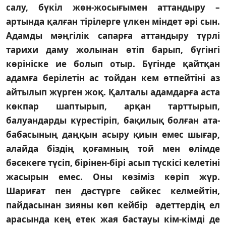
салу, бүкіл жөн-жосығымен аттандыру –
артында қалған тірілерге үлкен міндет әрі сын.
Адамды мәңгілік са­парға аттандыру түрлі
тарихи даму жолынан өтіп барып, бүгінгі
көрініске ие болып отыр. Бүгінде қайтқан
адамға берілетін ас тойдан кем өтпейтіні аз
айтылып жүрген жоқ. Қалталы адамдарға аста
көкпар шаптырып, арқан тарттырып,
балуандарды күрестіріп, бақилық болған ата-
бабасының даң­қын асыру қиын емес шығар,
алайда біздің қоғамның той мен өлімде
бәсекеге түсіп, бірінен-бірі асып түскісі келетіні
жасырын емес. Оны көзіміз көріп жүр.
Шариғат пен дәстүрге сәйкес кел­мейтін,
пайдасынан зияны көп кейбір әдеттердің ел
арасында кең етек жая бастауы кім-кімді де