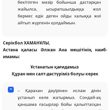
бекітілген мәзір бойынша дастарқан
жайылса, ысырапшылдыққа жол
бермес едік деген ойды халыққа жиі
айтып жүргенін қолдаймын.
Серікбол ХАМАНҰЛЫ,
Астана қаласы Әлжан Ана мешітінің наиб-
имамы:
Ұстанатын қағидамыз
Құран мен салт-дәстүріміз болуы керек
– Қарахан дәуірінен ислам дінін
ұстанып келе жатырмыз. Сондай-ақ
қаншама ғасырлар бойы қалыптасқан