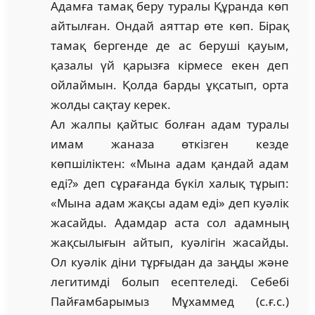
Адамға тамақ беру туралы Құранда көп
айтылған. Ондай аяттар өте көп. Бірақ
тамақ бергенде де ас беруші қауым,
қазалы үй қарызға кірмесе екен деп
ойлаймын. Қолда барды ұқсатып, орта
жолды сақтау керек.
Ал жалпы қайтыс болған адам туралы
имам жаназа өткізген кезде
көпшіліктен: «Мына адам қандай адам
еді?» деп сұрағанда бүкіл халық тұрып:
«Мына адам жақсы адам еді» деп куәлік
жасайды. Адамдар аста сол адамның
жақсылығын айтып, куәлігін жасайды.
Ол куәлік діни тұрғыдан да заңды және
легитимді болып есептеледі. Себебі
Пайғамбарымыз Мұхаммед (с.ғ.с.)