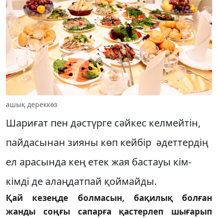
ашық дереккөз
Шариғат пен дәстүрге сәйкес кел­мейтін,
пайдасынан зияны көп кейбір әдеттердің
ел арасында кең етек жая бастауы кім-
кімді де алаңдатпай қоймайды.
Қай кезеңде болмасын, бақилық болған
жанды соңғы сапарға қастерлеп шығарып