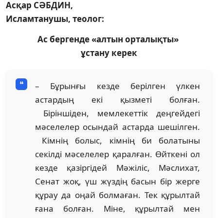
Асқар СӘБДИН,
Исламтанушы, теолог:
Ас бергенде «алтын орталықты»
ұстану керек
– Бұрынғы кезде берілген үлкен
астардың екі қызметі болған.
Біріншіден, мемлекеттік деңгейдегі
мәселелер осындай астарда шешілген.
Кімнің болыс, кімнің би болатыны
секілді мәселелер қаралған. Өйткені ол
кезде қазіргідей Мәжіліс, Мәслихат,
Сенат жоқ, үш жүздің басын бір жерге
құрау да оңай болмаған. Тек құрылтай
ғана болған. Міне, құрылтай мен