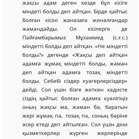
жақсы адам деген кезде бұл кісіге
міндеті болды деп айтқан. Бірде қайтыс
болған кісіні жаназаға жиналғандар
жамандайды. Ол кісілерге де
Пайғамбарымыз Мұхаммед (с.ғ.с.)
міндетті болды деп айтқан. «Не міндетті
болды?» дегенде «Жақсы деп айтқан
адамға жұмақ міндетті болды, жаман
деп айтқан адамға тозақ міндетті
болды. Себебі сіздер куәгерлерсіздер»
дейді. Сол үшін бізге жеткен хадисте
сіздің қайтыс болған адамға куәлігіңіз
оның жақсы ма, жаман ба, баратын
жері жұмақ па, тозақ па, соның бәріне
әсер етеді деп айтылған. Сол үшін діни
қызметкерлер жүрген жерлерінде