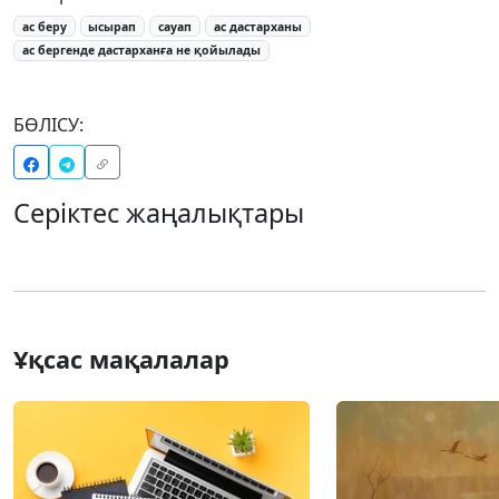
ас беру
ысырап
сауап
ас дастарханы
ас бергенде дастарханға не қойылады
БӨЛІСУ:
Серіктес жаңалықтары
Ұқсас мақалалар