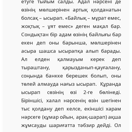
етуге тыйым салды. Адал нәрсені де
өзінің мөлшерінен артық қолданатын
болсақ – ысырап. «Байлық – мұрат емес,
жоқтық – ұят емес» деген мақал бар.
Сондықтан бір адам өзінің байлығы бар
екен деп оны барынша, мөлшерінен
асыра шашса ысырапқа алып барады.
Ал елден қалмауым керек деп
тыраштану, қарызданып-қауғалану,
соңында банкке берешек болып, оны
төлей алмауда нағыз ысырап. Құранда
ысырап сөзінің өзі 2-ге бөлінеді.
Біріншісі, халал нәрсенің өзін шегінен
тыс қолдану деп келсе, екіншісі харам
нәрсеге (құмар ойын, арақ-шарап) ақша
жұмсауды шариғатта тәбзир дейді. Ол