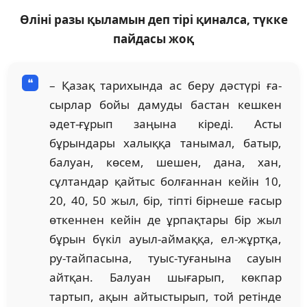
Өліні разы қыламын деп тірі қиналса, түкке
пайдасы жоқ
– Қазақ тарихында ас беру дәстүрі ға­
сыр­лар бойы дамуды бастан кешкен
әдет-ғұрып заңына кіреді. Асты
бұрындары халыққа та­­­нымал, батыр,
балуан, көсем, шешен, дана, хан,
сұлтандар қайтыс болғаннан кейін 10,
20, 40, 50 жыл, бір, тіпті бірнеше ғасыр
өткен­нен кейін де ұрпақтары бір жыл
бұрын бүкіл ауыл-аймаққа, ел-жұртқа,
ру-тайпасына, туыс-туғанына сауын
айтқан. Балуан шығарып, көкпар
тартып, ақын айтыстырып, той ретінде