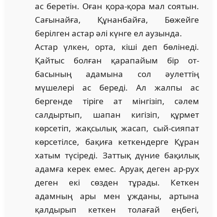
ас беретін. Оған қора-қора мал соятын.
Сағынайға, Құнанбайға, Бөжейге
берілген астар әлі күнге ел аузында.
Астар үлкен, орта, кіші деп бөлінеді.
Қайтыс болған қарапайым бір от­­
басының адамына сол әулеттің
мүшелері ас береді. Ал жалпы ас
бергенде тірі­ге ат мінгізіп, сәлем
салдыртып, шапан кигізіп, құрмет
көрсетіп, жақ­сылық жасап, сый-сияпат
көрсетілсе, бақиға кеткендерге Құран
хатым түсіреді. Заттық дүние бақилық
адамға керек емес. Аруақ деген ар-рух
деген екі сөзден тұрады. Кеткен
адамның ары мен ұжданы, артына
қалдырып кет­кен толағай еңбегі,