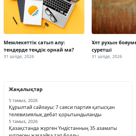
Мемлекеттік сатып алу:
Ұлт рухын бояум
тендерде теңдік орнай ма?
суретші
31 шілде, 2026
31 шілде, 2026
Жаңалықтар
5 тамыз, 2026
Құрылтай сайлауы: 7 саяси партия қатысқан
телевизиялық дебат қорытындыланды
5 тамыз, 2026
Қазақстанда жүрген Үндістанның 35 азаматы
күтпеген жағдайға тап болды