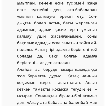
ұмытпай, көнені еске түсірмей жаңа
еске түспейді деп, ата-бабаларды
ұмытып қалмауға әрекет ету. Сон­
дықтан болар астың басы жерленген
адамның адами қасиеттерін ұмытып
қалмау үшін жа­сал­ғанымен, соңы
бақилық адамды еске салатын тойға ай­
налады. Астың тірі адамға берілгені той
бо­лады да, бақи болған адамға
берілгені – ас деп ата­лады.
Алайда ас беруде ысырапшылдыққа
жол бермеген дұрыс. Қазақ нанның
қоқымын жерге тастатпаған. Ашып
кеткен тамақты қоқысқа төгудің өзі –
ысырап. Сондықтан бірінен-бірі асамыз
деп, «Анау ата-бабасына бәленбай мал