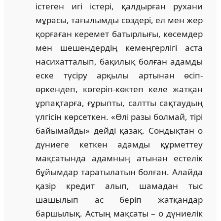
істеген игі істері, қалдырған рухани
мұрасы, тағы­лым­ды сөздері, ел мен жер
қорғаған керемет батырлығы, көсемдер
мен ше­шендердің кемеңгерлігі аста
насихатталып, бақилық болған адамды
еске тү­сіру арқылы артынан өсіп-
өркендеп, көгеріп-көктеп келе жатқан
ұр­пақтарға, ғұрыпты, салтты сақтаудың
үлгісін көрсеткен. «Өлі разы болмай, тірі
байымайды» дейді қазақ. Сондықтан о
дүниеге кеткен адамды құрметтеу
мақсатында адамның атынан естелік
бұйымдар таратылатын болған. Алайда
қазір кредит алып, шамадан тыс
шашылып ас беріп жатқандар
баршылық. Астың мақсаты – о дүниелік