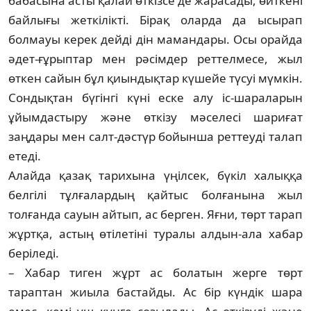
бабасына асты қалай өткізсе де жа­ра­сады, өйткені
байлығы жеткілікті. Бірақ оларда да ысырап
болмауы керек дейді дін мамандары. Осы орайда
әдет-ғұрып­тар мен рәсімдер реттелмесе, жыл
өткен сайын бұл қиындықтар күшейе түсуі мүм­кін.
Сондықтан бүгінгі күні еске алу іс-шараларын
ұйымдастыру және өткізу мә­селесі шариғат
заңдары мен салт-дәс­түр бойынша реттеуді талап
етеді.
Алайда қазақ тарихына үңілсек, бүкіл ха­лыққа
белгілі тұлғалардың қайтыс бол­ғанына жыл
толғанда сауын айтып, ас бер­ген. Яғни, төрт тарап
жұртқа, астың өті­летіні туралы алдын-ала хабар
беріледі.
– Хабар тиген жұрт ас болатын жерге төрт
тараптан жиыла бастайды. Ас бір күн­дік шара