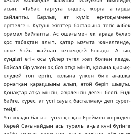
«Абай жолында» жазушы М.Әуезов Бө­жейдің
асын: «Табақ тартуға өңшең жор­ға аттарды
сайлапты. Барлық ат күміс ер-тоқыммен
ерттелген. Күтуші жігіттер бас­тарына тегіс жібек
орамал байлапты. Ас ошағымен екі арада бұлар
қос табақтан алып, қатар ызғыта жөнелгенде,
өлке бойы жайнап кеткендей болады. Астың
күндізгі етін осы үйлер түгел жеп болған кез­де,
Байсал бір үлкен ақ боз атқа мініп, қа­сына қырық-
елудей топ ертіп, қолына үлкен биік ағашқа
орнатқан қарақшыны алып, атой беріп шықты.
Қонақтар атқа мін­сін, әзірленсін деген белгі. Енді
бәйге, кү­рес, ат үсті сауық басталмақ» деп сурет­
тейді.
Үш жүздің басын түгел қосқан Ерей­­мен жеріндегі
Керей Сағы­найдың асы ту­р­алы аңыз күні бүгінге