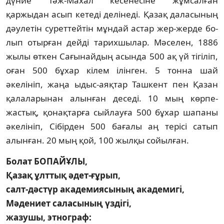
дүние Тәж-Махал ке­сенесіне жұмсалған
қаржыдан асып ке­теді делінеді. Қазақ даласының
дәулетін су­рет­тейтін мұндай астар жер-жерде бо­
лып отырған дейді тарихшылар. Мәселен, 1886
жылы өткен Сағынайдың асында 500 ақ үй тігіліп,
оған 500 бұхар кілем ілін­ген. 5 тонна шай
әкелініп, жаңа ыдыс-аяқ­тар Ташкент пен Қазан
қалаларынан алын­ған деседі. 10 мың көрпе-
жастық, қо­нақтарға сыйлауға 500 бұхар шапаны
әке­лініп, Сібірден 500 бағалы аң терісі са­тып
алынған. 20 мың қой, 100 жылқы сойыл­ған.
Болат БОПАЙҰЛЫ,
Қазақ ұлттық әдет-ғұрып,
салт-дәстүр академиясының академигі,
Мәдениет саласының үздігі,
жазушы, этнограф: