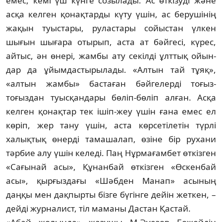
емес, кемі үш күнге созылады. Ас өткізуді және
асқа келген қонақтарды күту үшін, ас берушінің
жақын туыстары, ру­ластары сойыстан үлкен
шығын шы­ғара отырып, аста ат бәйгесі, күрес,
айтыс, ән өнері, жамбы ату секілді ұлттық ойын­
дар да ұйымдастырылады. «Алтын тай тұяқ»,
«алтын жамбы» бастаған бәйгелерді тоғыз-
тоғыздан туысқандары бөліп-бөліп алған. Асқа
келген қонақтар тек ішіп-жеу үшін ғана емес ел
көріп, жер тану үшін, аста көрсетілетін түрлі
халықтық өнерді та­машалап, өзіне бір рухани
тәрбие алу үшін келеді. Паң Нұрмағамбет өткізген
«Са­ғынай асы», Құнанбай өткізген «Өскенбай
асы», қырғыздағы «Шәбден Ма­нап» асының
даңқы мен дақпырты бізге бүгінге дейін жеткен, –
дейді жур­налист, тіл маманы Дастан Қастай.