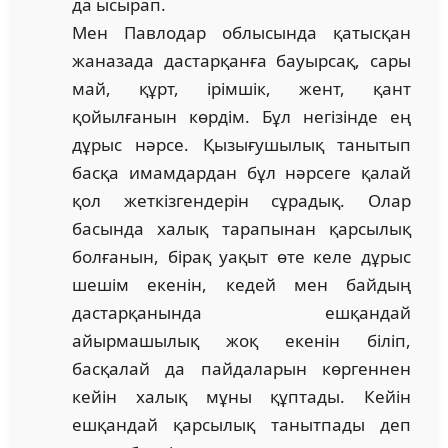
да ысырап.
Мен Павлодар облысында қатысқан
жаназада дастарқанға бауырсақ, сары
май, құрт, ірімшік, жент, қант
қойылғанын көрдім. Бұл негізінде ең
дұрыс нәрсе. Қызығушылық танытып
басқа имамдардан бұл нәрсеге қалай
қол жеткізгендерін сұрадық. Олар
басында халық тарапынан қарсылық
болғанын, бірақ уақыт өте келе дұрыс
шешім екенін, кедей мен байдың
дастарқанында ешқандай
айырмашылық жоқ екенін біліп,
басқалай да пайдаларын көргеннен
кейін халық мұны құптады. Кейін
ешқандай қарсылық танытпады деп