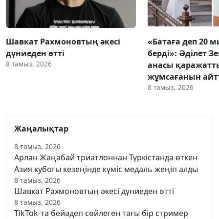
Шавкат Рахмоновтың әкесі
«Батаға деп 20 
дүниеден өтті
берді»: Әділет З
8 тамыз, 2026
анасы қаражатт
жұмсағанын ай
8 тамыз, 2026
Жаңалықтар
8 тамыз, 2026
Арлан Жаңабай триатлоннан Түркістанда өткен
Азия кубогы кезеңінде күміс медаль жеңіп алды
8 тамыз, 2026
Шавкат Рахмоновтың әкесі дүниеден өтті
8 тамыз, 2026
TikTok-та бейәдеп сөйлеген тағы бір стример