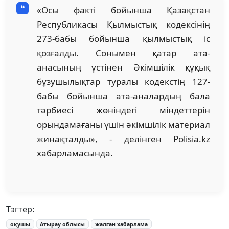
«Осы факті бойынша Қазақстан
Республикасы Қылмыстық кодексінің
273-бабы бойынша қылмыстық іс
қозғалды. Сонымен қатар ата-
анасының үстінен Әкімшілік құқық
бұзушылықтар туралы кодекстің 127-
бабы бойынша ата-аналардың бала
тәрбиесі жөніндегі міндеттерін
орындамағаны үшін әкімшілік материал
жинақталды», - делінген Polisia.kz
хабарламасында.
Тэгтер:
оқушы
Атырау облысы
жалған хабарлама