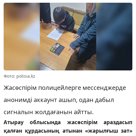
Фото: polisia.kz
Жасөспірім полицейлерге мессенджерде
анонимді аккаунт ашып, одан дабыл
сигналын жолдағанын айтты.
Атырау облысында жасөспірім араздасып
қалған құрдасының атынан «жарылғыш зат»