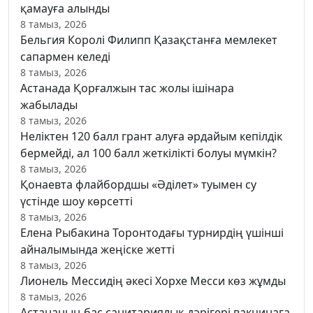
қамауға алынды
8 тамыз, 2026
Бельгия Королі Филипп Қазақстанға мемлекет
сапармен келеді
8 тамыз, 2026
Астанада Қорғалжын тас жолы ішінара
жабылады
8 тамыз, 2026
Неліктен 120 балл грант алуға әрдайым кепілдік
бермейді, ал 100 балл жеткілікті болуы мүмкін?
8 тамыз, 2026
Қонаевта флайбордшы «Әділет» туымен су
үстінде шоу көрсетті
8 тамыз, 2026
Елена Рыбакина Торонтодағы турнирдің үшінші
айналымында жеңіске жетті
8 тамыз, 2026
Лионель Мессидің әкесі Хорхе Месси көз жұмды
8 тамыз, 2026
Астананың бас санитариялық дәрігері вакцинаға