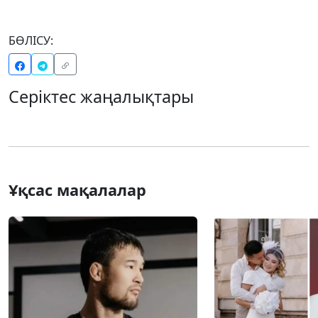
БӨЛІСУ:
Серіктес жаңалықтары
Ұқсас мақалалар