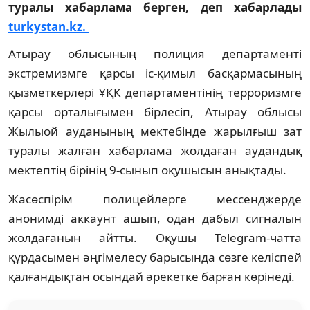
туралы хабарлама берген, деп хабарлады
turkystan.kz.
Атырау облысының полиция департаменті
экстремизмге қарсы іс-қимыл басқармасының
қызметкерлері ҰҚК департаментінің терроризмге
қарсы орталығымен бірлесіп, Атырау облысы
Жылыой ауданының мектебінде жарылғыш зат
туралы жалған хабарлама жолдаған аудандық
мектептің бірінің 9-сынып оқушысын анықтады.
Жасөспірім полицейлерге мессенджерде
анонимді аккаунт ашып, одан дабыл сигналын
жолдағанын айтты. Оқушы Telegram-чатта
құрдасымен әңгімелесу барысында сөзге келіспей
қалғандықтан осындай әрекетке барған көрінеді.