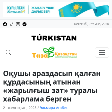
жексенбі, 9 тамыз, 2026
Оқушы араздасып қалған
құрдасының атынан
«жарылғыш зат» туралы
хабарлама берген
21 желтоқсан, 2023
/
Эльмира Ағабек