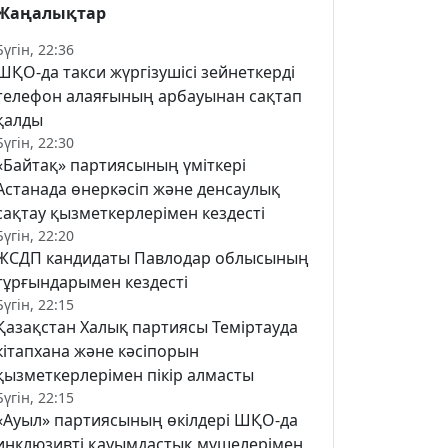
Жаңалықтар
Бүгін, 22:36
ШҚО-да такси жүргізушісі зейнеткерді
телефон алаяғының арбауынан сақтап
қалды
Бүгін, 22:30
«Байтақ» партиясының үміткері
Астанада өнеркәсіп және денсаулық
сақтау қызметкерлерімен кездесті
Бүгін, 22:20
ЖСДП кандидаты Павлодар облысының
тұрғындарымен кездесті
Бүгін, 22:15
Қазақстан Халық партиясы Теміртауда
кітапхана және кәсіпорын
қызметкерлерімен пікір алмасты
Бүгін, 22:15
«Ауыл» партиясының өкілдері ШҚО-да
инклюзивті қауымдастық мүшелерімен