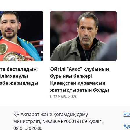
йта басталады»:
Әйгілі "Аякс" клубының
Әлімханұлы
бұрынғы бапкері
азба жариялады
Қазақстан құрамасын
жаттықтыратын болды
6 тамыз, 2026
ҚР Ақпарат және қоғамдық даму
PD
министрлігі, №KZ36VPY00019169 куәлігі,
Ау
08.01.2020 ж.