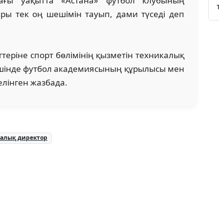
лдағы уақытта «Астана» футбол клубының
ры тек оң шешімін тауып, дами түседі деп
теріне спорт бөлімінің қызметін техникалық
ішінде футбол академиясының құрылысы мен
делінген жазбада.
калық директор