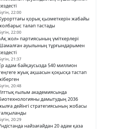
кездесті
Бүгін, 22:00
Курорттағы қорық қызметкерін жабайы
жолбарыс талап тастады
Бүгін, 22:00
«Ақ жол» партиясының үміткерлері
Шамалған ауылының тұрғындарымен
кездесті
Бүгін, 21:37
Ер адам байқаусызда 540 миллион
теңгеге жуық ақшасын қоқысқа тастап
жіберген
Бүгін, 20:48
Ұлттық ғылым академиясында
биотехнологияны дамытудың 2036
жылға дейінгі стратегиясының жобасы
талқыланды
Бүгін, 20:29
Үндістанда найзағайдан 20 адам қаза