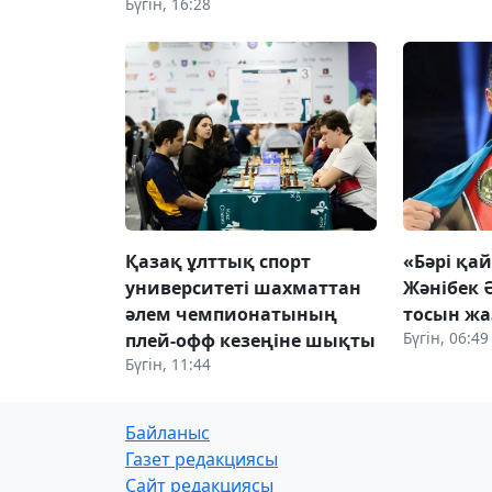
Бүгін, 16:28
Қазақ ұлттық спорт
«Бәрі қа
университеті шахматтан
Жәнібек 
әлем чемпионатының
тосын ж
Бүгін, 06:49
плей-офф кезеңіне шықты
Бүгін, 11:44
Байланыс
Газет редакциясы
Сайт редакциясы