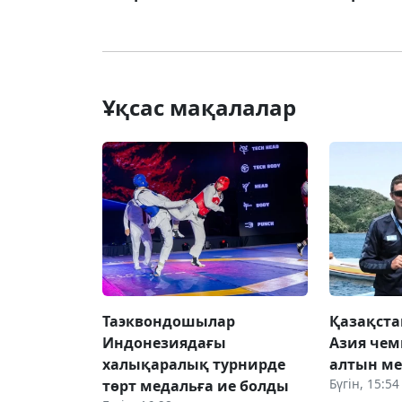
Ұқсас мақалалар
Таэквондошылар
Қазақста
Индонезиядағы
Азия чем
халықаралық турнирде
алтын ме
Бүгін, 15:54
төрт медальға ие болды