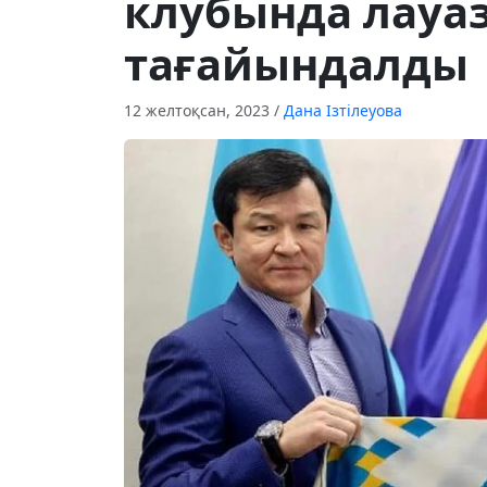
клубында лауа
тағайындалды
12 желтоқсан, 2023
/
Дана Ізтілеуова