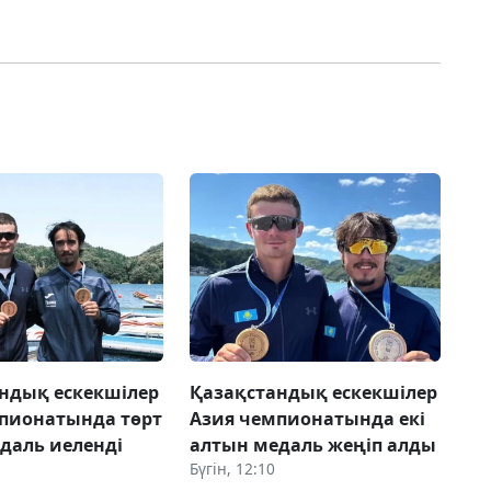
ндық ескекшілер
Қазақстандық ескекшілер
пионатында төрт
Азия чемпионатында екі
даль иеленді
алтын медаль жеңіп алды
Бүгін, 12:10