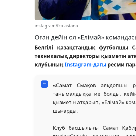
instagram/fca.astana
Оған дейін ол «Елімай» командас
Белгілі қазақстандық футболшы 
техникалық директоры қызметін атқа
клубының
Instagram-дағы
ресми пар
«
Самат Смақов аяқдопшы рет
танымалдыққа ие болды, кейі
қызметін атқарып, «Елімай» ком
шығарды.
Клуб басшылығы Самат Қабир