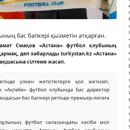
ының бас бапкері қызметін атқарған.
Самат Смақов «Астана» футбол клубының
рмақ, деп хабарлады turkystan.kz «Астана»
ақшасына сілтеме жасап.
інде үлкен жетістіктерге қол жеткізіп,
н «Ақтөбе» футбол клубында Бас директор
андасын бас бапкері ретінде премьер-лигаға
ұлының футбол саласындағы кәсіби мол