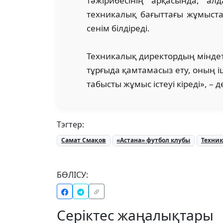
тәжірибесінің арқасында, а
техникалық бағыттағы жұмыста
сенім білдіреді.
Техникалық директордың міндет
тұрғыда қамтамасыз ету, оның 
табысты жұмыс істеуі кіреді», – 
Тэгтер:
Самат Смақов
«Астана» футбол клубы
Техни
БӨЛІСУ:
Серіктес жаңалықтары