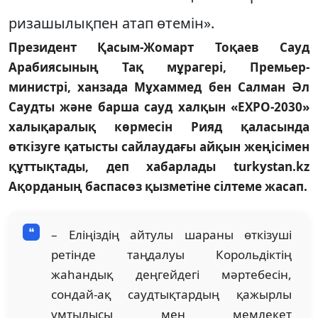
ризашылықпен атап өтемін».
Президент Қасым-Жомарт Тоқаев Сауд
Арабиясының Тақ мұрагері, Премьер-
министрі, ханзада Мұхаммед бен Салман Әл
Саудты және барша сауд халқын «EXPO-2030»
халықаралық көрмесін Рияд қаласында
өткізуге қатысты сайлаудағы айқын жеңісімен
құттықтады, деп хабарлады turkystan.kz
Ақорданың баспасөз қызметіне сілтеме жасап.
– Еліңіздің айтулы шараны өткізуші
ретінде таңдалуы Корольдіктің
жаһандық деңгейдегі мәртебесін,
сондай-ақ саудтықтардың қажырлы
ұмтылысы мен мемлекет