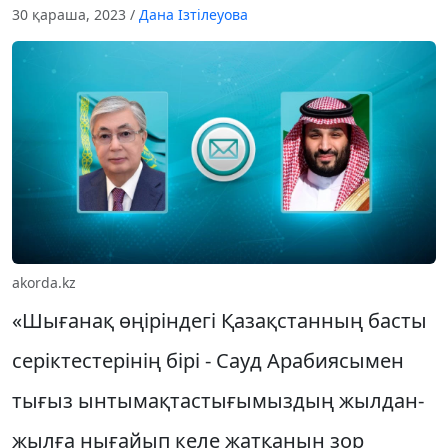
30 қараша, 2023
/
Дана Ізтілеуова
akorda.kz
«Шығанақ өңіріндегі Қазақстанның басты
серіктестерінің бірі - Сауд Арабиясымен
тығыз ынтымақтастығымыздың жылдан-
жылға нығайып келе жатқанын зор