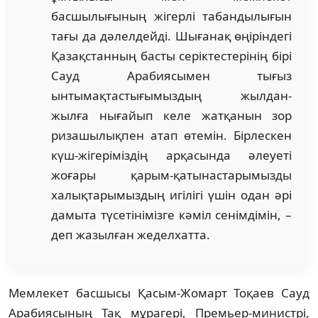
басшылығының жігерлі табандылығын
тағы да дәлелдейді. Шығанақ өңіріндегі
Қазақстанның басты серіктестерінің бірі
Сауд Арабиясымен тығыз
ынтымақтастығымыздың жылдан-
жылға нығайып келе жатқанын зор
ризашылықпен атап өтемін. Бірлескен
күш-жігеріміздің арқасында әлеуеті
жоғары қарым-қатынастарымызды
халықтарымыздың игілігі үшін одан әрі
дамыта түсетінімізге кәміл сенімдімін, –
деп жазылған жеделхатта.
Мемлекет басшысы Қасым-Жомарт Тоқаев Сауд
Арабиясының Тақ мұрагері, Премьер-министрі,