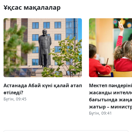
Ұқсас мақалалар
Астанада Абай күні қалай атап
Мектеп пәндері
өтіледі?
жасанды интелл
Бүгін, 09:45
бағытында жаң
жатыр – министр
Бүгін, 09:41