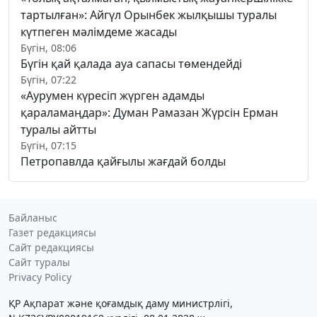
тартылған»: Айгүл Орынбек жылқышы туралы
күтпеген мәлімдеме жасады
Бүгін, 08:06
Бүгін қай қалада ауа сапасы төмендейді
Бүгін, 07:22
«Аурумен күресіп жүрген адамды
қараламаңдар»: Думан Рамазан Жүрсін Ерман
туралы айтты
Бүгін, 07:15
Петропавлда қайғылы жағдай болды
Байланыс
Газет редакциясы
Сайт редакциясы
Сайт туралы
Privacy Policy
ҚР Ақпарат және қоғамдық даму министрлігі,