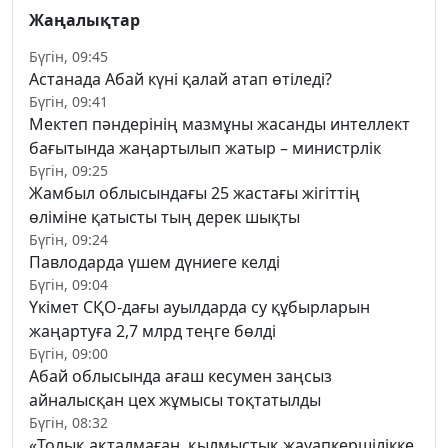
Жаңалықтар
Бүгін, 09:45
Астанада Абай күні қалай атап өтіледі?
Бүгін, 09:41
Мектеп пәндерінің мазмұны жасанды интеллект
бағытында жаңартылып жатыр – министрлік
Бүгін, 09:25
Жамбыл облысындағы 25 жастағы жігіттің
өліміне қатысты тың дерек шықты
Бүгін, 09:24
Павлодарда үшем дүниеге келді
Бүгін, 09:04
Үкімет СҚО-дағы ауылдарда су құбырларын
жаңартуға 2,7 млрд теңге бөлді
Бүгін, 09:00
Абай облысында ағаш кесумен заңсыз
айналысқан цех жұмысы тоқтатылды
Бүгін, 08:32
«Толық ақталмаған, қылмыстық жауапкершілікке