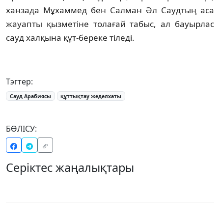
ханзада Мұхаммед бен Салман Әл Саудтың аса
жауапты қызметіне толағай табыс, ал бауырлас
сауд халқына құт-береке тіледі.
Тэгтер:
Сауд Арабиясы
құттықтау жеделхаты
БӨЛІСУ:
Серіктес жаңалықтары