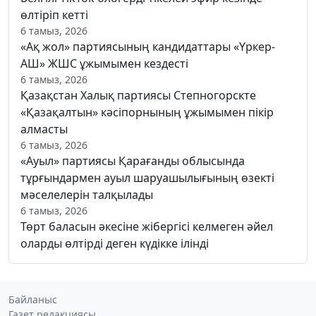
өлтіріп кетті
6 тамыз, 2026
«Ақ жол» партиясының кандидаттары «Үркер-
АШ» ЖШС ұжымымен кездесті
6 тамыз, 2026
Қазақстан Халық партиясы Степногорскте
«Қазақалтын» кәсіпорнының ұжымымен пікір
алмасты
6 тамыз, 2026
«Ауыл» партиясы Қарағанды облысында
тұрғындармен ауыл шаруашылығының өзекті
мәселелерін талқылады
6 тамыз, 2026
Төрт баласын әкесіне жібергісі келмеген әйел
оларды өлтірді деген күдікке ілінді
Байланыс
Газет редакциясы