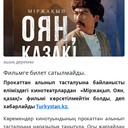
ашық дереккөз
Фильмге билет сатылмайды.
Прокаттан алынып тасталуына байланысты
еліміздегі кинотеатрлардан «Міржақып. Оян,
қазақ!» фильмі көрсетілмейтін болды, деп
хабарлайды
Turkystan.kz.
Көремендер кинотуындының прокаттан алынып
тасталуына наразылық танытуда. Осы жағдайдан