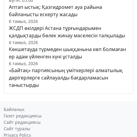
Бүгін, 05:00
Аптап ыстық: Қазгидромет ауа райына
байланысты ескерту жасады
6 тамыз, 2026
ЖСДП өкілдері Астана тұрғындарымен
қалдықтарды бөлек жинау мәселесін талқылады
6 тамыз, 2026
Көкшетауда түрмеден шыққанына көп болмаған
ер адам үйленген күні ұсталды
6 тамыз, 2026
«Байтақ» партиясының үміткерлері алматылық
дәрігерлерге сайлауалды бағдарламасын
таныстырды
Байланыс
Газет редакциясы
Сайт редакциясы
Сайт туралы
Privacy Policy