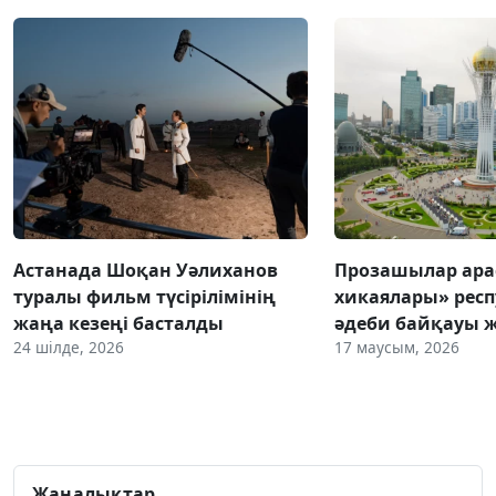
Астанада Шоқан Уәлиханов
Прозашылар ара
туралы фильм түсірілімінің
хикаялары» рес
жаңа кезеңі басталды
әдеби байқауы 
24 шілде, 2026
17 маусым, 2026
Жаңалықтар