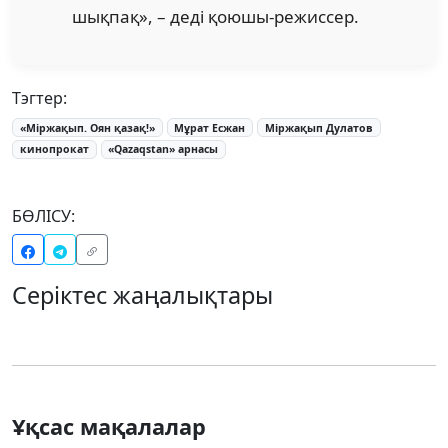
шықпақ», – деді қоюшы-режиссер.
Тэгтер:
«Міржақып. Оян қазақ!»
Мұрат Есжан
Міржақып Дулатов
кинопрокат
«Qazaqstan» арнасы
БӨЛІСУ:
Серіктес жаңалықтары
Ұқсас мақалалар