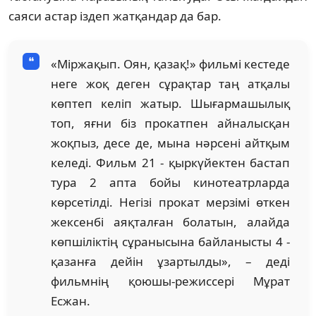
саяси астар іздеп жатқандар да бар.
«Міржақып. Оян, қазақ!» фильмі кестеде
неге жоқ деген сұрақтар таң атқалы
көптеп келіп жатыр. Шығармашылық
топ, яғни біз прокатпен айналысқан
жоқпыз, десе де, мына нәрсені айтқым
келеді. Фильм 21 - қыркүйектен бастап
тура 2 апта бойы кинотеатрларда
көрсетілді. Негізі прокат мерзімі өткен
жексенбі аяқталған болатын, алайда
көпшіліктің сұранысына байланысты 4 -
қазанға дейін ұзартылды», – деді
фильмнің қоюшы-режиссері Мұрат
Есжан.