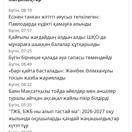
Бүгін, 08:10
Есінен танған жігітті аяусыз тепкілеген:
Павлодарда күдікті қамауға алынды
Бүгін, 07:57
Қайғылы жағдайдың алдын алды: ШҚО-да
мұнараға шыққан балалар құтқарылды
Бүгін, 07:25
Бүгін бірнеше қалада ауа сапасы төмендейді
Бүгін, 06:49
«Бәрі қайта басталады»: Жәнібек Әлімханұлы
тосын жазба жариялады
Бүгін, 06:22
Баян Мақсатқызы тойда әйелдер мен әншілер
туралы айтқан ақсақал жайлы пікір білдірді
Бүгін, 05:35
"ТЖБ, БЖБ-ны алып тастай ма": 2026-2027 оқу
жылында оқушыларды қандай жаңашылдықтар
күтіп тұр