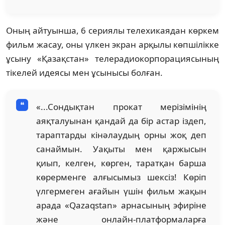
Оның айтуынша, 6 сериялы телехикаядан көркем
фильм жасау, оны үлкен экран арқылы көпшілікке
ұсыну «Қазақстан» телерадиокорпорациясының
тікелей идеясы мен ұсынысы болған.
«...Сондықтан прокат мерізімінің
аяқталуынан қандай да бір астар іздеп,
тараптарды кінәлаудың орны жоқ деп
санаймын. Уақыты мен қаржысын
қиып, келген, көрген, таратқан барша
көрерменге алғысымыз шексіз! Көріп
үлгермеген ағайын үшін фильм жақын
арада «Qazaqstan» арнасының эфиріне
және онлайн-платформаларға