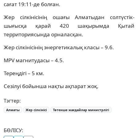
сағат 19:11-де болған.
Жер сілкінісінің ошағы Алматыдан солтүстік-
шығысқа қарай 420 шақырымда Қытай
территориясында орналасқан.
Жер сілкінісінің энергетикалық класы – 9.6.
MPV магнитудасы – 4.5.
Тереңдігі – 5 км.
Сезілуі бойынша нақты ақпарат жоқ.
Тэгтер:
Алматы
Жер сілкінісі
Төтенше жағдайлар министрлігі
БӨЛІСУ: