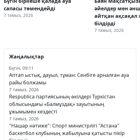
Бүгін бірнеше қалада ауа
Баян Мақсатқыз
сапасы төмендейді
әйелдер мен әнш
7 тамыз, 2026
айтқан ақсақал 
білдірді
7 тамыз, 2026
Жаңалықтар
Бүгін, 09:11
Аптап ыстық, дауыл, тұман: Сенбіге арналған ауа
райы болжамы
7 тамыз, 2026
Respublica партиясының өкілдері Түркістан
облысындағы «Балмұздақ» зауытының
ұжымымен кездесті
7 тамыз, 2026
"Нашар нәтиже": Спорт министрлігі "Астана"
баскетбол клубының жабылуына қатысты пікір