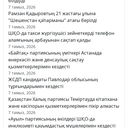
білдірді
7 тамыз, 2026
Рамзан Қадыровтың 21 жастағы ұлына
"Шешенстан қаһарманы" атағы берілді
7 тамыз, 2026
ШҚО-да такси жүргізушісі зейнеткерді телефон
алаяғының арбауынан сақтап қалды
7 тамыз, 2026
«Байтақ» партиясының үміткері Астанада
өнеркәсіп және денсаулық сақтау
қызметкерлерімен кездесті
7 тамыз, 2026
ЖСДП кандидаты Павлодар облысының
тұрғындарымен кездесті
7 тамыз, 2026
Қазақстан Халық партиясы Теміртауда кітапхана
және кәсіпорын қызметкерлерімен пікір алмасты
7 тамыз, 2026
«Ауыл» партиясының өкілдері ШҚО-да
инклюзивті қауымдастық мүшелерімен кездесті