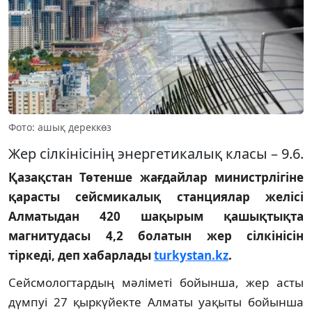
Фото: ашық дереккөз
Жер сілкінісінің энергетикалық класы – 9.6.
Қазақстан Төтенше жағдайлар министрлігіне
қарасты сейсмикалық станциялар желісі
Алматыдан 420 шақырым қашықтықта
магнитудасы 4,2 болатын жер сілкінісін
тіркеді, деп хабарлады
turkystan.kz
.
Сейсмологтардың мәліметі бойынша, жер асты
дүмпуі 27 қыркүйекте Алматы уақыты бойынша