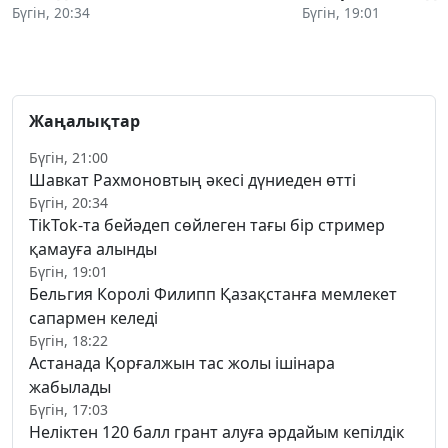
Бүгін, 20:34
Бүгін, 19:01
Жаңалықтар
Бүгін, 21:00
Шавкат Рахмоновтың әкесі дүниеден өтті
Бүгін, 20:34
TikTok-та бейәдеп сөйлеген тағы бір стример
қамауға алынды
Бүгін, 19:01
Бельгия Королі Филипп Қазақстанға мемлекет
сапармен келеді
Бүгін, 18:22
Астанада Қорғалжын тас жолы ішінара
жабылады
Бүгін, 17:03
Неліктен 120 балл грант алуға әрдайым кепілдік