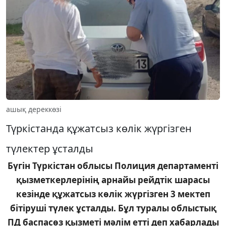
ашық дереккөзі
Түркістанда құжатсыз көлік жүргізген
түлектер ұсталды
Бүгін Түркістан облысы Полиция департаменті
қызметкерлерінің арнайы рейдтік шарасы
кезінде құжатсыз көлік жүргізген 3 мектеп
бітіруші түлек ұсталды. Бұл туралы облыстық
ПД баспасөз қызметі мәлім етті деп хабарлады