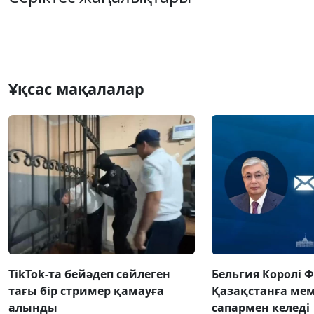
Ұқсас мақалалар
TikTok-та бейәдеп сөйлеген
Бельгия Королі 
тағы бір стример қамауға
Қазақстанға ме
алынды
сапармен келеді