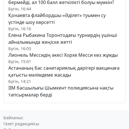
бермейді, ал 100 балл жеткілікті болуы мүмкін?
Бүгін, 16:44
Қонаевта флайбордшы «Әділет» туымен су
үстінде шоу көрсетті
Бүгін, 16:16
Елена Рыбакина Торонтодағы турнирдің үшінші
айналымында жеңіске жетті
Бүгін, 16:03
Лионель Мессидің әкесі Хорхе Месси көз жұмды
Бүгін, 15:01
Астананың бас санитариялық дәрігері вакцинаға
қатысты мәлімдеме жасады
Бүгін, 14:21
ІІМ басшылығы Шымкент полициясына нақты
тапсырмалар берді
Байланыс
Газет редакциясы