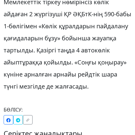
Мемлекеттік тіркеу нөмірінсіз көлік
айдаған 2 жүргізуші ҚР ӘҚБтК-нің 590-бабы
1-бөлігімен «Көлік құралдарын пайдалану
қағидаларын бұзу» бойынша жауапқа
тартылды. Қазіргі таңда 4 автокөлік
айыптұраққа қойылды. «Соңғы қоңырау»
күніне арналған арнайы рейдтік шара
түнгі мезгілде де жалғасады.
БӨЛІСУ:
Серіктес жаңалықтары