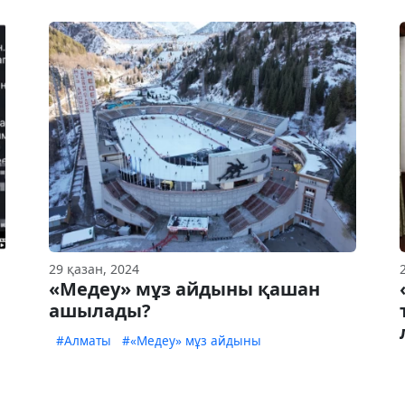
29 қазан, 2024
«Медеу» мұз айдыны қашан
ашылады?
#Алматы
#«Медеу» мұз айдыны