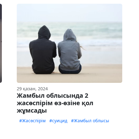
29 қазан, 2024
Жамбыл облысында 2
жасөспірім өз-өзіне қол
жұмсады
#Жасөспірім
#суицид
#Жамбыл облысы