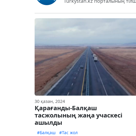
Turkystan.kz порталының тілш
30 қазан, 2024
Қарағанды-Балқаш
тасжолының жаңа учаскесі
ашылды
#Балқаш
#Тас жол