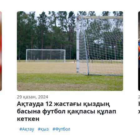
29 қазан, 2024
Ақтауда 12 жастағы қыздың
басына футбол қақпасы құлап
кеткен
#Ақтау
#қыз
#Футбол