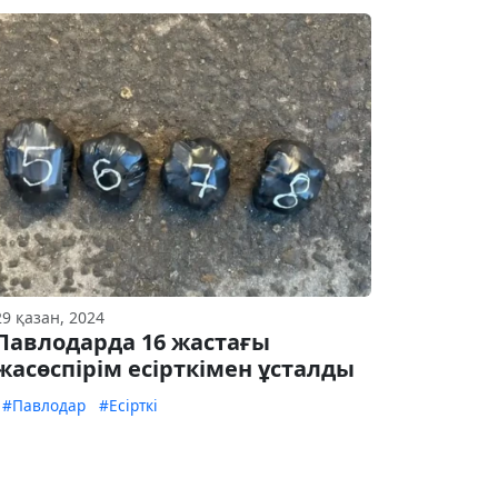
29 қазан, 2024
Павлодарда 16 жастағы
жасөспірім есірткімен ұсталды
#Павлодар
#Есірткі