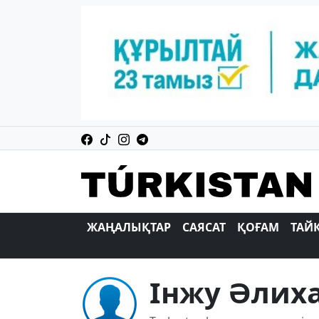
ЖАҢАЛЫҚТАР
САЯСАТ
ҚОҒАМ
ТАЙ
Інжу Әлих