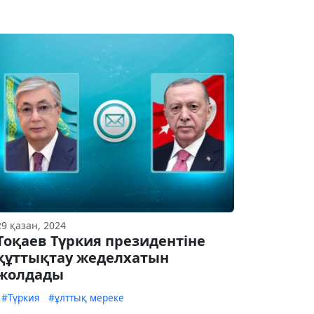
29 қазан, 2024
Тоқаев Түркия президентіне
құттықтау жеделхатын
жолдады
#Түркия
#ұлттық мереке