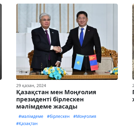
29 қазан, 2024
Қазақстан мен Моңғолия
президенті бірлескен
мәлімдеме жасады
#мәлімдеме
#бірлескен
#Моңғолия
#Қазақтан