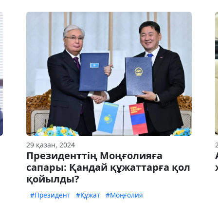
29 қазан, 2024
Президенттің Моңғолияға
ы
сапары: Қандай құжаттарға қол
қойылды?
#Президент
#Құжат
#Моңғолия