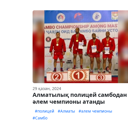
29 қазан, 2024
Алматылық полицей самбодан
әлем чемпионы атанды
#полицей
#Алматы
#әлем чемпионы
#Самбо