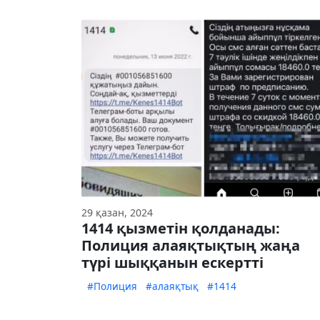
29 қазан, 2024
1414 қызметін қолданады:
Полиция алаяқтықтың жаңа
түрі шыққанын ескертті
#Полиция
#алаяқтық
#1414