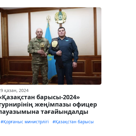
29 қазан, 2024
«Қазақстан барысы-2024»
турнирінің жеңімпазы офицер
лауазымына тағайындалды
#Қорғаныс министрлігі
#Қазақстан барысы