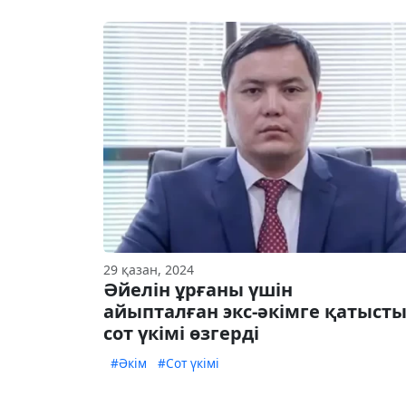
29 қазан, 2024
Әйелін ұрғаны үшін
айыпталған экс-әкімге қатыст
сот үкімі өзгерді
#Әкім
#Сот үкімі