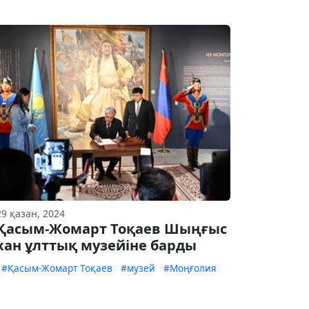
29 қазан, 2024
Қасым-Жомарт Тоқаев Шыңғыс
хан ұлттық музейіне барды
#Қасым-Жомарт Тоқаев
#музей
#Моңғолия