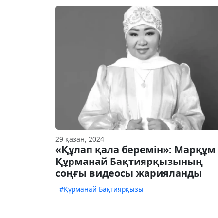
29 қазан, 2024
«Құлап қала беремін»: Марқұм
Құрманай Бақтиярқызының
соңғы видеосы жарияланды
#Құрманай Бақтиярқызы