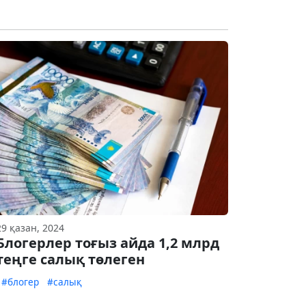
29 қазан, 2024
Блогерлер тоғыз айда 1,2 млрд
теңге салық төлеген
#блогер
#салық