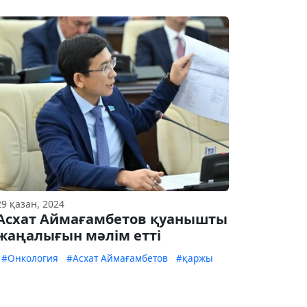
29 қазан, 2024
Асхат Аймағамбетов қуанышты
жаңалығын мәлім етті
#Онкология
#Асхат Аймағамбетов
#қаржы