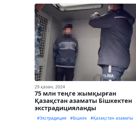
29 қазан, 2024
75 млн теңге жымқырған
Қазақстан азаматы Бішкектен
экстрадицияланды
#Экстрадиция
#Бішкек
#Қазақстан азаматы