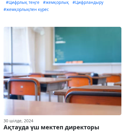
#Цифрлық теңге
#жемқорлық
#Цифрландыру
#жемқорлықпен күрес
30 шілде, 2024
Ақтауда үш мектеп директоры