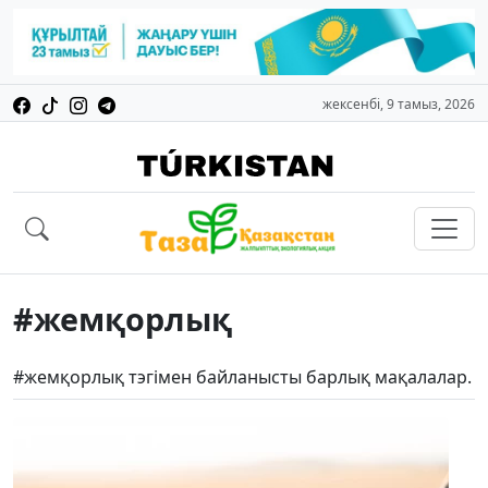
жексенбі, 9 тамыз, 2026
#жемқорлық
#жемқорлық тэгімен байланысты барлық мақалалар.