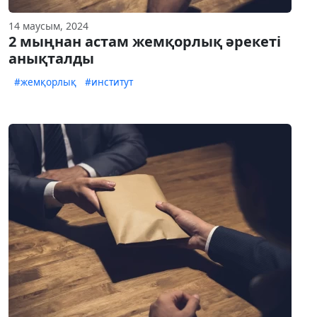
14 маусым, 2024
2 мыңнан астам жемқорлық әрекеті
анықталды
#жемқорлық
#институт