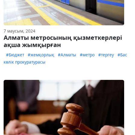
7 маусым, 2024
Алматы метросының қызметкерлері
ақша жымқырған
#Бюджет
#жемқорлық
#Алматы
#метро
#тергеу
#Бас
көлік прокуратурасы