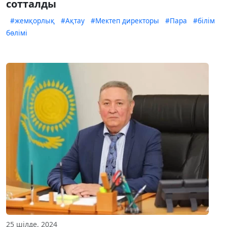
сотталды
#жемқорлық
#Ақтау
#Мектеп директоры
#Пара
#білім
бөлімі
25 шілде, 2024