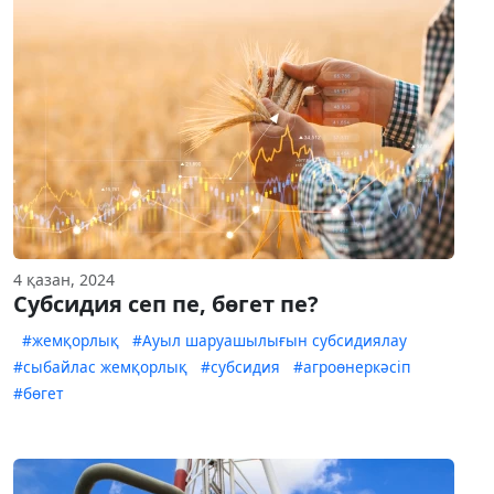
4 қазан, 2024
Субсидия сеп пе, бөгет пе?
#жемқорлық
#Ауыл шаруашылығын субсидиялау
#сыбайлас жемқорлық
#субсидия
#агроөнеркәсіп
#бөгет