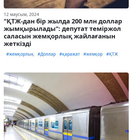
12 маусым, 2024
"ҚТЖ-дан бір жылда 200 млн доллар
жымқырылады": депутат теміржол
саласын жемқорлық жайлағанын
жеткізді
#жемқорлық
#Доллар
#қаражат
#жемқор
#ҚТЖ