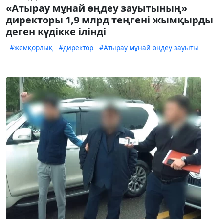
«Атырау мұнай өңдеу зауытының»
директоры 1,9 млрд теңгені жымқырды
деген күдікке ілінді
#жемқорлық
#директор
#Атырау мұнай өңдеу зауыты