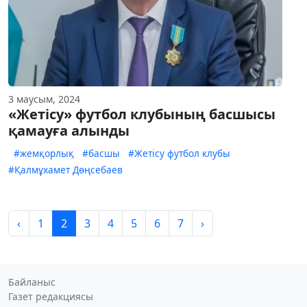
3 маусым, 2024
«Жетісу» футбол клубының басшысы
қамауға алынды
#жемқорлық
#басшы
#Жетісу футбол клубы
#Қалмұхамет Дөңсебаев
‹
1
2
3
4
5
6
7
›
Байланыс
Газет редакциясы