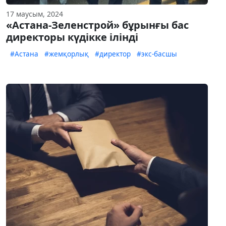
17 маусым, 2024
«Астана-Зеленстрой» бұрынғы бас
директоры күдікке ілінді
#Астана
#жемқорлық
#директор
#экс-басшы