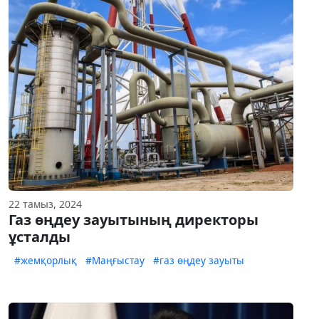
22 тамыз, 2024
Газ өңдеу зауытының директоры
ұсталды
#жемқорлық
#Маңғыстау
#газ өңдеу зауыты