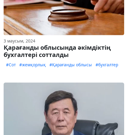
3 маусым, 2024
Қарағанды облысында әкімдіктің
бухгалтері сотталды
#Сот
#жемқорлық
#Қарағанды облысы
#бухгалтер