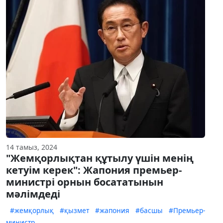
14 тамыз, 2024
"Жемқорлықтан құтылу үшін менің
кетуім керек": Жапония премьер-
министрі орнын босататынын
мәлімдеді
#жемқорлық
#қызмет
#жапония
#басшы
#Премьер-
министр