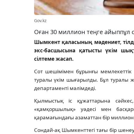
Gov.kz
Оған 30 миллион теңге айыппұл 
Шымкент қаласының мәдениет, тілд
экс-басшысына қатысты үкім шықт
сілтеме жасап.
Сот шешімімен бұрынғы мемлекеттік 
туралы үкім шығарылды. Бұл туралы ж
департаменті мәлімдеді.
Қылмыстық іс құжаттарына сәйке
«қамқоршылық» уәдесі мен басқар
қарамағындағы азаматтан бір миллион 
Сондай-ақ Шымкенттегі тағы бір шене