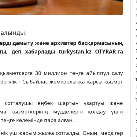
салынды.
ерді дамыту және архивтер басқармасының
ы, деп хабарлады turkystan.kz OTYRAR-ға
қызметкерге 30 миллион теңге айыппұл салу
ергілікті Сыбайлас жемқорлыққа қарсы қызмет
с, сотталушы еңбек шартын ұзартуы және
ма қызметкерінің мүдделерін қолдау үшін
теңге көлемінде пара алған.
унік үш жарым жылға сотталды. Оның мердігер