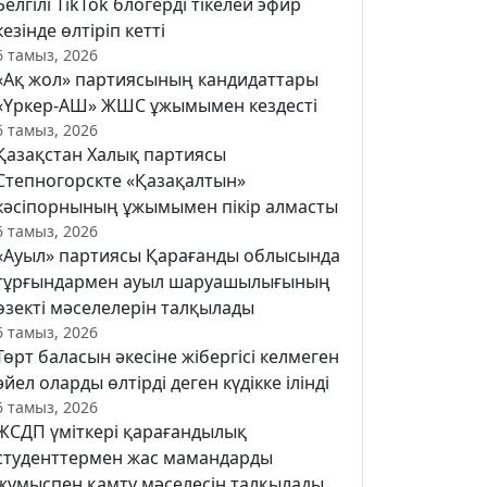
Белгілі TikTok блогерді тікелей эфир
кезінде өлтіріп кетті
6 тамыз, 2026
«Ақ жол» партиясының кандидаттары
«Үркер-АШ» ЖШС ұжымымен кездесті
6 тамыз, 2026
Қазақстан Халық партиясы
Степногорскте «Қазақалтын»
кәсіпорнының ұжымымен пікір алмасты
6 тамыз, 2026
«Ауыл» партиясы Қарағанды облысында
тұрғындармен ауыл шаруашылығының
өзекті мәселелерін талқылады
6 тамыз, 2026
Төрт баласын әкесіне жібергісі келмеген
әйел оларды өлтірді деген күдікке ілінді
6 тамыз, 2026
ЖСДП үміткері қарағандылық
студенттермен жас мамандарды
жұмыспен қамту мәселесін талқылады