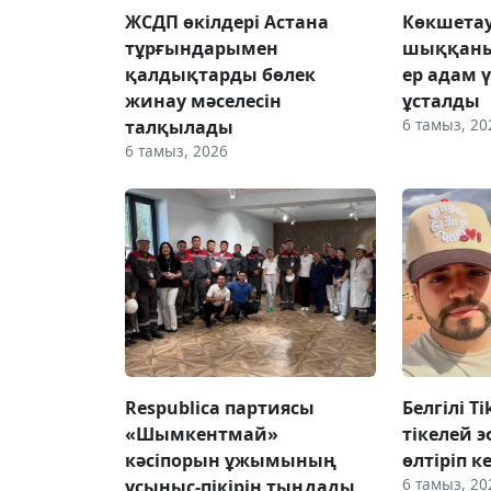
ЖСДП өкілдері Астана
Көкшетау
тұрғындарымен
шыққаны
қалдықтарды бөлек
ер адам 
жинау мәселесін
ұсталды
6 тамыз, 20
талқылады
6 тамыз, 2026
Respublica партиясы
Белгілі T
«Шымкентмай»
тікелей э
кәсіпорын ұжымының
өлтіріп к
6 тамыз, 20
ұсыныс-пікірін тыңдады