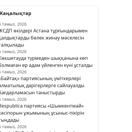
Жаңалықтар
6 тамыз, 2026
ЖСДП өкілдері Астана тұрғындарымен
қалдықтарды бөлек жинау мәселесін
талқылады
6 тамыз, 2026
Көкшетауда түрмеден шыққанына көп
болмаған ер адам үйленген күні ұсталды
6 тамыз, 2026
«Байтақ» партиясының үміткерлері
алматылық дәрігерлерге сайлауалды
бағдарламасын таныстырды
6 тамыз, 2026
Respublica партиясы «Шымкентмай»
кәсіпорын ұжымының ұсыныс-пікірін
тыңдады
6 тамыз, 2026