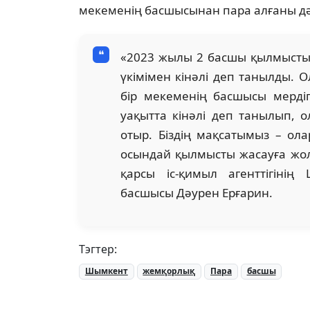
мекеменің басшысынан пара алғаны дә
«2023 жылы 2 басшы қылмыстық
үкімімен кінәлі деп танылды. 
бір мекеменің басшысы мердіг
уақытта кінәлі деп танылып, 
отыр. Біздің мақсатымыз – о
осындай қылмысты жасауға жол
қарсы іс-қимыл агенттігіні
басшысы Дәурен Ерғарин.
Тэгтер:
Шымкент
жемқорлық
Пара
басшы