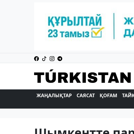
ЖАҢАЛЫҚТАР
САЯСАТ
ҚОҒАМ
ТАЙ
Шымкентте пар