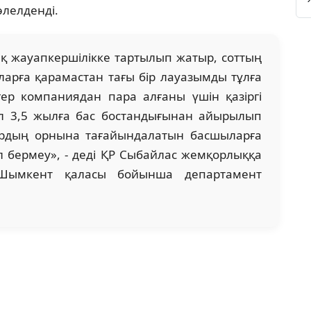
лелденді.
 жауапкершілікке тартылып жатыр, соттың
Оларға қарамастан тағы бір лауазымды тұлға
ер компаниядан пара алғаны үшін қазіргі
ол 3,5 жылға бас бостандығынан айырылып
лардың орнына тағайындалатын басшыларға
 бермеу», - деді ҚР Сыбайлас жемқорлыққа
ң Шымкент қаласы бойынша департамент