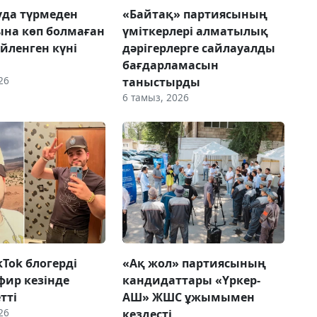
да түрмеден
«Байтақ» партиясының
на көп болмаған
үміткерлері алматылық
үйленген күні
дәрігерлерге сайлауалды
бағдарламасын
26
таныстырды
6 тамыз, 2026
ikTok блогерді
«Ақ жол» партиясының
фир кезінде
кандидаттары «Үркер-
етті
АШ» ЖШС ұжымымен
26
кездесті