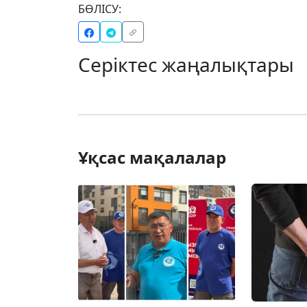
БӨЛІСУ:
Серіктес жаңалықтары
Ұқсас мақалалар