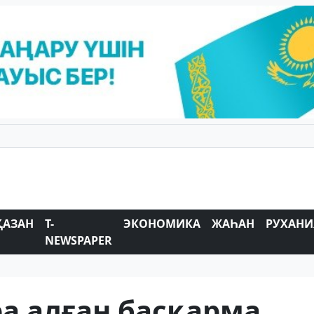
ҚАЗАН
T-
ЭКОНОМИКА
ЖАҺАН
РУХАНИ
NEWSPAPER
а алған басқарма