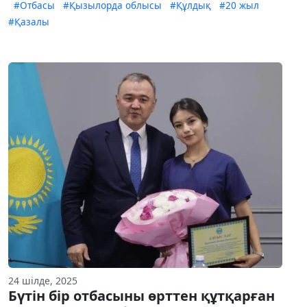
#Отбасы
#Қызылорда облысы
#Құлдық
#20 жыл
#Қазалы
24 шілде, 2025
Бүтін бір отбасыны өрттен құтқарған