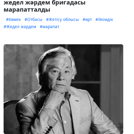
жедел жәрдем бригадасы
марапатталды
#Көмек
#Отбасы
#Жетісу облысы
#өрт
#Әкімдік
#Жедел жәрдем
#марапат