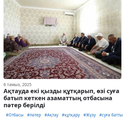
6 тамыз, 2025
Ақтауда екі қызды құтқарып, өзі суға
батып кеткен азаматтың отбасына
пәтер берілді
#Отбасы
#пәтер
#Ақтау
#құтқару
#Жүзу
#суға батты