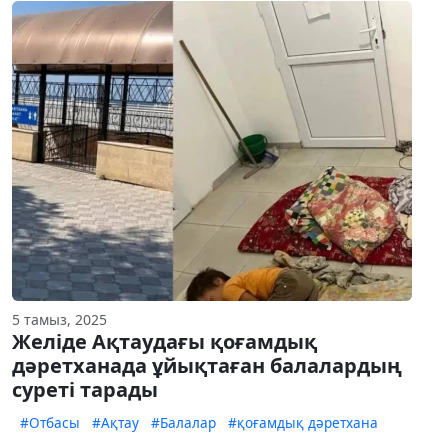
5 тамыз, 2025
Желіде Ақтаудағы қоғамдық
дәретханада ұйықтаған балалардың
суреті тарады
#Отбасы
#Ақтау
#Балалар
#қоғамдық дәретхана