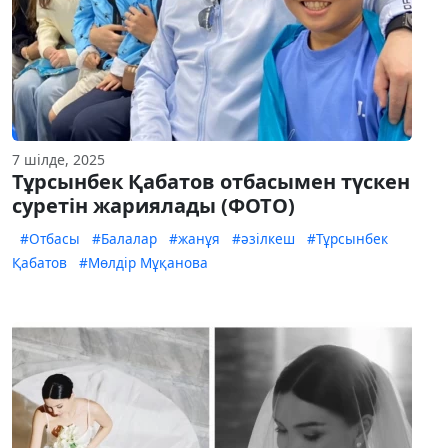
7 шілде, 2025
Тұрсынбек Қабатов отбасымен түскен
суретін жариялады (ФОТО)
#Отбасы
#Балалар
#жанұя
#әзілкеш
#Тұрсынбек
Қабатов
#Мөлдір Мұқанова