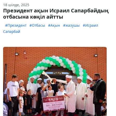
18 шілде, 2025
Президент ақын Исраил Сапарбайдың
отбасына көңіл айтты
#Президент
#Отбасы
#Ақын
#жазушы
#Исраил
Сапарбай