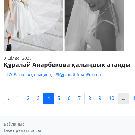
3 шілде, 2025
Құралай Анарбекова қалыңдық атанды
#Отбасы
#қалыңдық
#Құралай Анарбекова
‹
1
2
3
4
5
6
7
8
9
10
...
Байланыс
Газет редакциясы