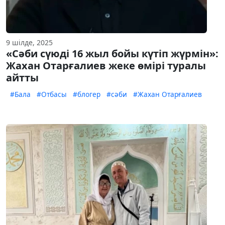
9 шілде, 2025
«Сәби сүюді 16 жыл бойы күтіп жүрмін»:
Жахан Отарғалиев жеке өмірі туралы
айтты
#Бала
#Отбасы
#блогер
#сәби
#Жахан Отарғалиев