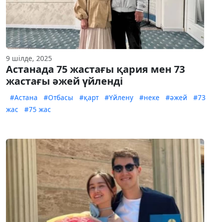
9 шілде, 2025
Астанада 75 жастағы қария мен 73
жастағы әжей үйленді
#Астана
#Отбасы
#қарт
#Үйлену
#неке
#әжей
#73
жас
#75 жас