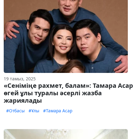
19 тамыз, 2025
«Сеніміңе рахмет, балам»: Тамара Асар
өгей ұлы туралы әсерлі жазба
жариялады
#Отбасы
#Ұлы
#Тамара Асар