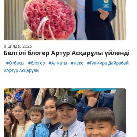
8 шілде, 2025
Белгілі блогер Артур Асқарұлы үйленді
#Отбасы
#блогер
#Алматы
#неке
#Гүлмира Дайрабай
#Артур Асқарұлы