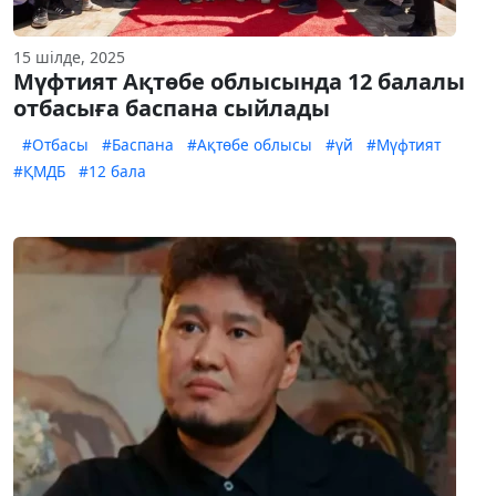
15 шілде, 2025
Мүфтият Ақтөбе облысында 12 балалы
отбасыға баспана сыйлады
#Отбасы
#Баспана
#Ақтөбе облысы
#үй
#Мүфтият
#ҚМДБ
#12 бала