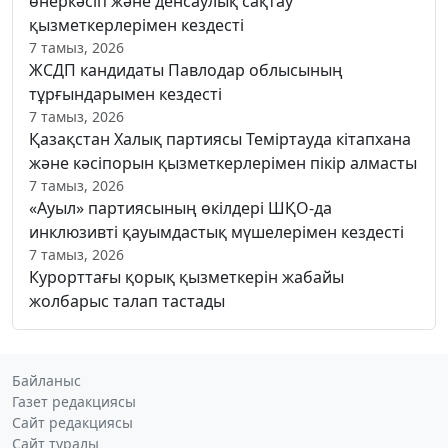
өнеркәсіп және денсаулық сақтау
қызметкерлерімен кездесті
7 тамыз, 2026
ЖСДП кандидаты Павлодар облысының
тұрғындарымен кездесті
7 тамыз, 2026
Қазақстан Халық партиясы Теміртауда кітапхана
және кәсіпорын қызметкерлерімен пікір алмасты
7 тамыз, 2026
«Ауыл» партиясының өкілдері ШҚО-да
инклюзивті қауымдастық мүшелерімен кездесті
7 тамыз, 2026
Курорттағы қорық қызметкерін жабайы
жолбарыс талап тастады
Байланыс
Газет редакциясы
Сайт редакциясы
Сайт туралы