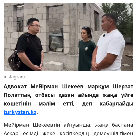
instagram
Адвокат Мейірман Шекеев марқұм Шерзат
Полаттың отбасы қазан айында жаңа үйге
көшетінін мәлім етті, деп хабарлайды
turkystan.kz
.
Мейірман Шекеевтің айтуынша, жаңа баспана
Асқар есімді жеке кәсіпкердің демеушілігімен