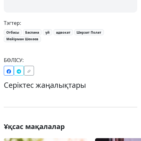
Тэгтер:
Отбасы
Баспана
үй
адвокат
Шерзат Полат
Мейірман Шекеев
БӨЛІСУ:
Серіктес жаңалықтары
Ұқсас мақалалар