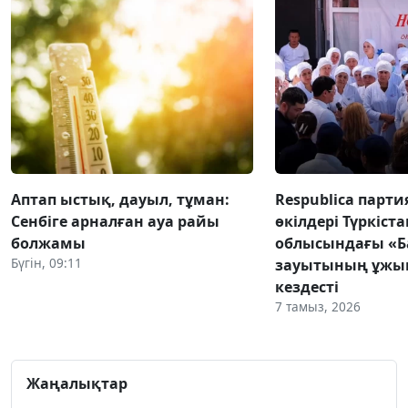
Аптап ыстық, дауыл, тұман:
Respublica парт
Сенбіге арналған ауа райы
өкілдері Түркіста
болжамы
облысындағы «Б
Бүгін, 09:11
зауытының ұж
кездесті
7 тамыз, 2026
Жаңалықтар