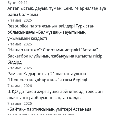
Бүгін, 09:11
Аптап ыстық, дауыл, тұман: Сенбіге арналған ауа
райы болжамы
7 тамыз, 2026
Respublica партиясының өкілдері Түркістан
облысындағы «Балмұздақ» зауытының
ұжымымен кездесті
7 тамыз, 2026
"Нашар нәтиже": Спорт министрлігі "Астана"
баскетбол клубының жабылуына қатысты пікір
білдірді
7 тамыз, 2026
Рамзан Қадыровтың 21 жастағы ұлына
"Шешенстан қаһарманы" атағы берілді
7 тамыз, 2026
ШҚО-да такси жүргізушісі зейнеткерді телефон
алаяғының арбауынан сақтап қалды
7 тамыз, 2026
«Байтақ» партиясының үміткері Астанада