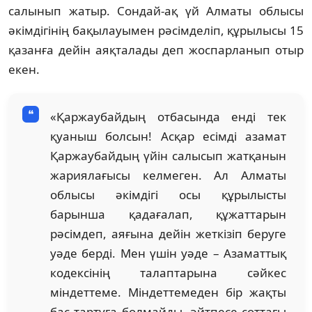
салынып жатыр. Сондай-ақ үй Алматы облысы
әкімдігінің бақылауымен рәсімделіп, құрылысы 15
қазанға дейін аяқталады деп жоспарланып отыр
екен.
«Қаржаубайдың отбасында енді тек
қуаныш болсын! Асқар есімді азамат
Қаржаубайдың үйін салысып жатқанын
жариялағысы келмеген. Ал Алматы
облысы әкімдігі осы құрылысты
барынша қадағалап, құжаттарын
рәсімдеп, аяғына дейін жеткізіп беруге
уәде берді. Мен үшін уәде – Азаматтық
кодексінің талаптарына сәйкес
міндеттеме. Міндеттемеден бір жақты
бас тартуға болмайды, әйтпесе соттағы