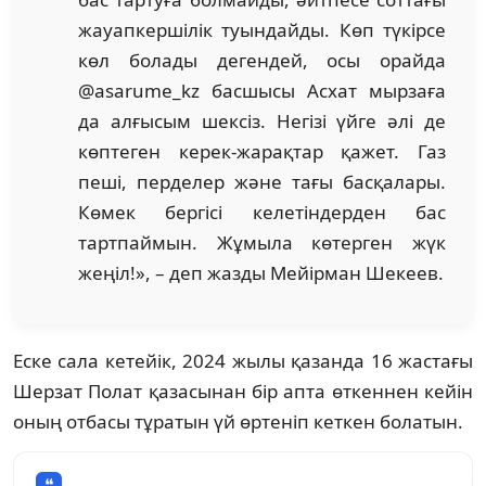
жауапкершілік туындайды. Көп түкірсе
көл болады дегендей, осы орайда
@asarume_kz басшысы Асхат мырзаға
да алғысым шексіз. Негізі үйге әлі де
көптеген керек-жарақтар қажет. Газ
пеші, перделер және тағы басқалары.
Көмек бергісі келетіндерден бас
тартпаймын. Жұмыла көтерген жүк
жеңіл!», – деп жазды Мейірман Шекеев.
Еске сала кетейік, 2024 жылы қазанда 16 жастағы
Шерзат Полат қазасынан бір апта өткеннен кейін
оның отбасы тұратын үй өртеніп кеткен болатын.