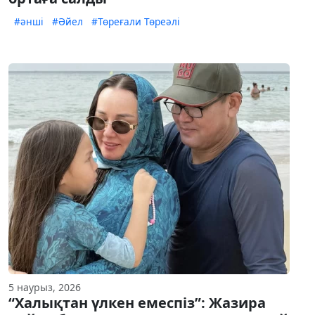
#әнші
#Әйел
#Төреғали Төреәлі
5 наурыз, 2026
“Халықтан үлкен емеспіз”: Жазира