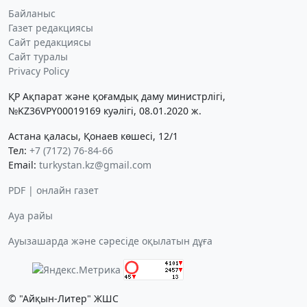
Байланыс
Газет редакциясы
Сайт редакциясы
Сайт туралы
Privacy Policy
ҚР Ақпарат және қоғамдық даму министрлігі,
№KZ36VPY00019169 куәлігі, 08.01.2020 ж.
Астана қаласы, Қонаев көшесі, 12/1
Тел:
+7 (7172) 76-84-66
Email:
turkystan.kz@gmail.com
PDF | онлайн газет
Ауа райы
Ауызашарда және сәресіде оқылатын дұға
© "Айқын-Литер" ЖШС