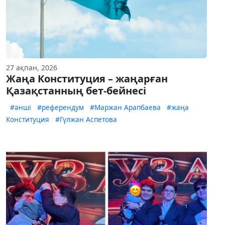
27 ақпан, 2026
Жаңа Конституция – жаңарған
Қазақстанның бет-бейнесі
#әнші
#референдум
#Маржан Арапбаева
#жаңа
Конституция
#Гүлжан Аспетова