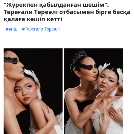
"Жүрекпен қабылданған шешім":
Төреғали Төреәлі отбасымен бірге басқа
қалаға көшіп кетті
#әнші
#Төреғали Төреәлі