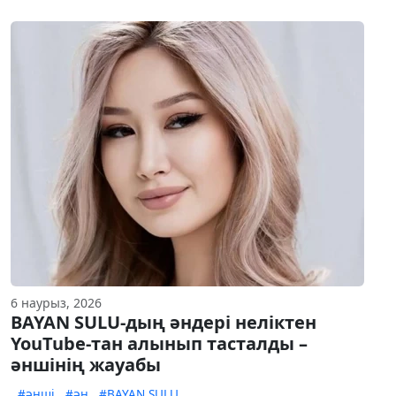
6 наурыз, 2026
BAYAN SULU-дың әндері неліктен
YouTube-тан алынып тасталды –
әншінің жауабы
#әнші
#ән
#BAYAN SULU