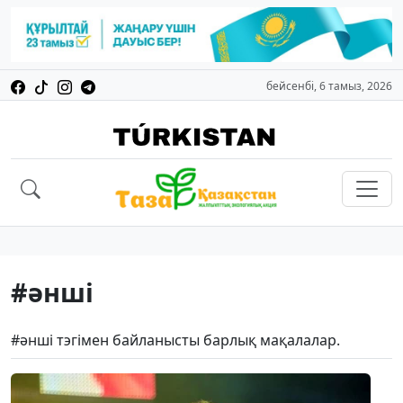
бейсенбі, 6 тамыз, 2026
#әнші
#әнші тэгімен байланысты барлық мақалалар.