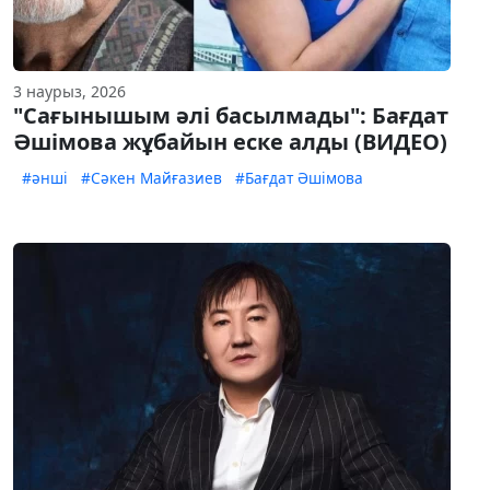
3 наурыз, 2026
"Сағынышым әлі басылмады": Бағдат
Әшімова жұбайын еске алды (ВИДЕО)
#әнші
#Сәкен Майғазиев
#Бағдат Әшімова