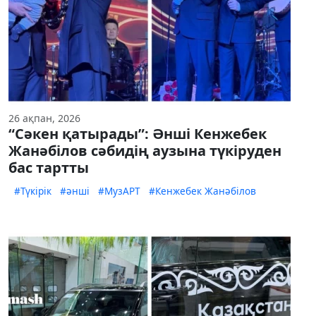
26 ақпан, 2026
“Сәкен қатырады”: Әнші Кенжебек
Жанәбілов сәбидің аузына түкіруден
бас тартты
#Түкірік
#әнші
#МузАРТ
#Кенжебек Жанәбілов