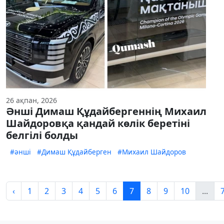
26 ақпан, 2026
Әнші Димаш Құдайбергеннің Михаил
Шайдоровқа қандай көлік беретіні
белгілі болды
#әнші
#Димаш Құдайберген
#Михаил Шайдоров
‹
1
2
3
4
5
6
7
8
9
10
...