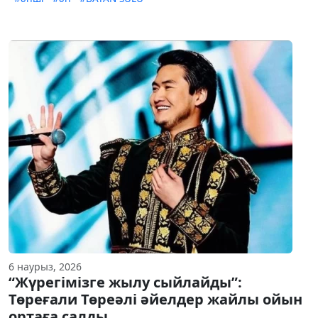
6 наурыз, 2026
“Жүрегімізге жылу сыйлайды”:
Төреғали Төреәлі әйелдер жайлы ойын
ортаға салды