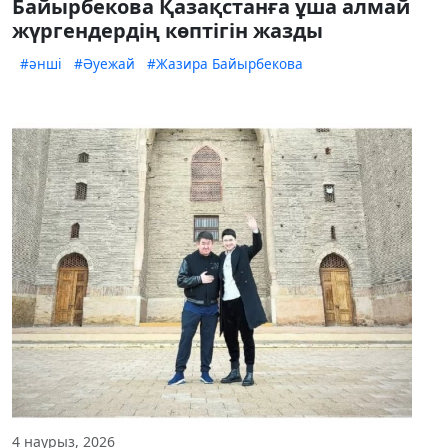
Байырбекова Қазақстанға ұша алмай
жүргендердің көптігін жазды
#әнші
#Әуежай
#Жазира Байырбекова
4 наурыз, 2026