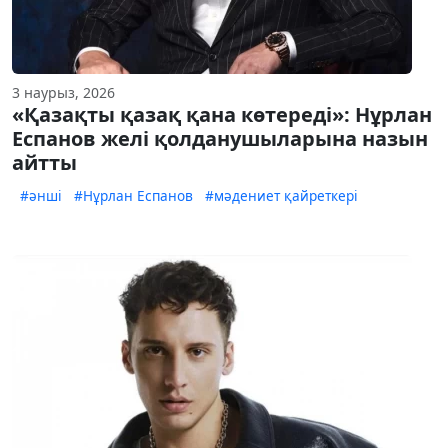
3 наурыз, 2026
«Қазақты қазақ қана көтереді»: Нұрлан
Еспанов желі қолданушыларына назын
айтты
#әнші
#Нұрлан Еспанов
#мәдениет қайреткері