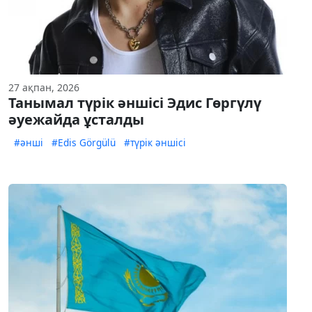
27 ақпан, 2026
Танымал түрік әншісі Эдис Гөргүлү
әуежайда ұсталды
#әнші
#Edis Görgülü
#түрік әншісі