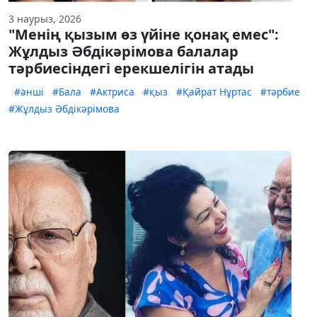
3 наурыз, 2026
"Менің қызым өз үйіне қонақ емес":
Жұлдыз Әбдікәрімова балалар
тәрбиесіндегі ерекшелігін атады
#әнші
#Бала
#Актриса
#қыз
#Қайрат Нұртас
#тәрбие
#Жұлдыз Әбдікәрімова