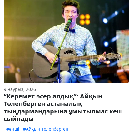
9 наурыз, 2026
“Керемет әсер алдық”: Айқын
Төлепберген астаналық
тыңдармандарына ұмытылмас кеш
сыйлады
#әнші
#Айқын Төлепберген