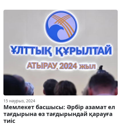
15 наурыз, 2024
Мемлекет басшысы: Әрбір азамат ел
тағдырына өз тағдырындай қарауға
тиіс