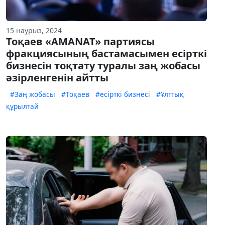
15 наурыз, 2024
Тоқаев «AMANAT» партиясы
фракциясының бастамасымен есірткі
бизнесін тоқтату туралы заң жобасы
әзірленгенін айтты
#Заң жобасы
#Тоқаев
#есірткі бизнесі
#Ұлттық
құрылтай