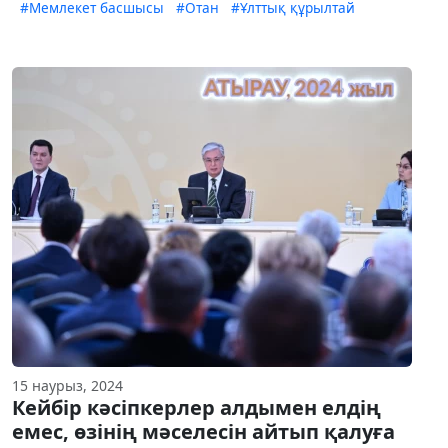
#Мемлекет басшысы
#Отан
#Ұлттық құрылтай
15 наурыз, 2024
Кейбір кәсіпкерлер алдымен елдің
емес, өзінің мәселесін айтып қалуға