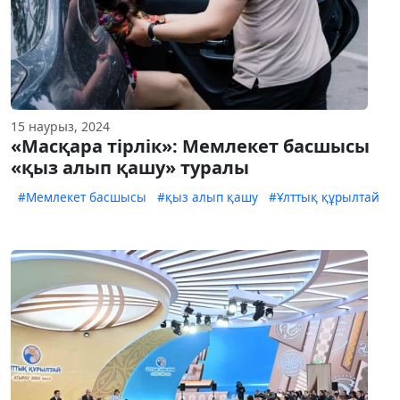
15 наурыз, 2024
«Масқара тірлік»: Мемлекет басшысы
«қыз алып қашу» туралы
#Мемлекет басшысы
#қыз алып қашу
#Ұлттық құрылтай