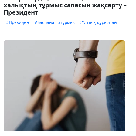
халықтың тұрмыс сапасын жақсарту –
Президент
#Президент
#Баспана
#тұрмыс
#Ұлттық құрылтай