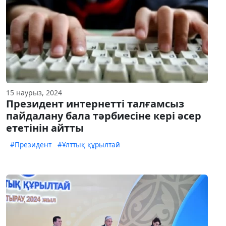
15 наурыз, 2024
Президент интернетті талғамсыз
пайдалану бала тәрбиесіне кері әсер
ететінін айтты
#Президент
#Ұлттық құрылтай