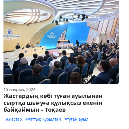
15 наурыз, 2024
Жастардың көбі туған ауылынан
сыртқа шығуға құлықсыз екенін
байқаймын – Тоқаев
#жастар
#Ұлттық құрылтай
#туған ауыл