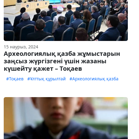
15 наурыз, 2024
Археологиялық қазба жұмыстарын
заңсыз жүргізгені үшін жазаны
күшейту қажет – Тоқаев
#Тоқаев
#Ұлттық құрылтай
#Археологиялық қазба