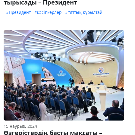
тырысады – Президент
#Президент
#кәсіпкерлер
#Ұлттық құрылтай
15 наурыз, 2024
Өзгерістердің басты мақсаты –