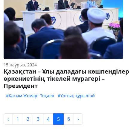
15 наурыз, 2024
Қазақстан – Ұлы даладағы көшпенділер
өркениетінің тікелей мұрагері –
Президент
#Қасым-Жомарт Тоқаев
#Ұлттық құрылтай
‹
1
2
3
4
5
6
›