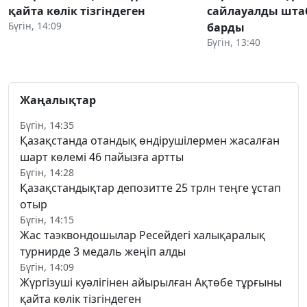
қайта көлік тізгіндеген
сайлауалды шта
Бүгін, 14:09
барды
Бүгін, 13:40
Жаңалықтар
Бүгін, 14:35
Қазақстанда отандық өндірушілермен жасалған
шарт көлемі 46 пайызға артты
Бүгін, 14:28
Қазақстандықтар депозитте 25 трлн теңге ұстап
отыр
Бүгін, 14:15
Жас таэквондошылар Ресейдегі халықаралық
турнирде 3 медаль жеңіп алды
Бүгін, 14:09
Жүргізуші куәлігінен айырылған Ақтөбе тұрғыны
қайта көлік тізгіндеген