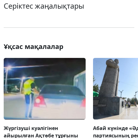
Серіктес жаңалықтары
Ұқсас мақалалар
Жүргізуші куәлігінен
Абай күнінде «Ә
айырылған Ақтөбе тұрғыны
партиясының ре