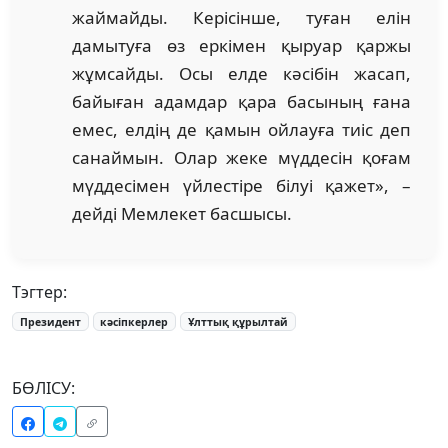
жаймайды. Керісінше, туған елін
дамытуға өз еркімен қыруар қаржы
жұмсайды. Осы елде кәсібін жасап,
байыған адамдар қара басының ғана
емес, елдің де қамын ойлауға тиіс деп
санаймын. Олар жеке мүддесін қоғам
мүддесімен үйлестіре білуі қажет», –
дейді Мемлекет басшысы.
Тэгтер:
Президент
кәсіпкерлер
Ұлттық құрылтай
БӨЛІСУ: