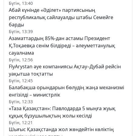
Бүгін, 13:40
Абай күнінде «Әділет» партиясының
республикалық сайлауалды штабы Семейге
барды
Бүгін, 13:39
Азаматтардың 85%-дан астамы Президент
Қ.Тоқаевқа сенім білдіреді – әлеуметтанулық
сауалнама
Бүгін, 12:56
FlyArystan әуе компаниясы Ақтау–Дубай рейсін
уақытша тоқтатты
Бүгін, 12:45
Балабақша орындарын бөлудің жаңа механизмі
енгізілді – министрлік
Бүгін, 12:33
«Таза Қазақстан»: Павлодарда 5 мыңға жуық
құқық бұзушылықтың жолы кесілді
Бүгін, 12:21
Шығыс Қазақстанда жол жөндейтін көліктің