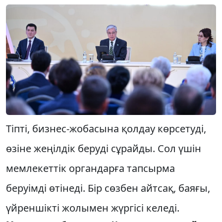
Тіпті, бизнес-жобасына қолдау көрсетуді,
өзіне жеңілдік беруді сұрайды. Сол үшін
мемлекеттік органдарға тапсырма
беруімді өтінеді. Бір сөзбен айтсақ, баяғы,
үйреншікті жолымен жүргісі келеді.