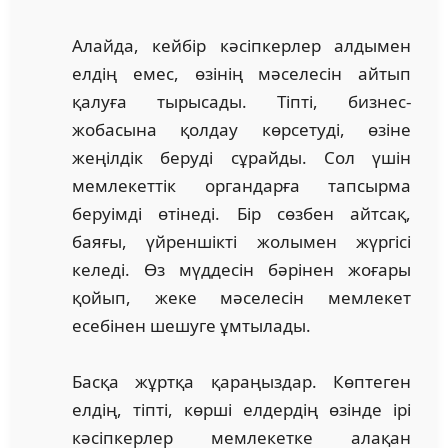
Алайда, кейбір кәсіпкерлер алдымен
елдің емес, өзінің мәселесін айтып
қалуға тырысады. Тіпті, бизнес-
жобасына қолдау көрсетуді, өзіне
жеңілдік беруді сұрайды. Сол үшін
мемлекеттік органдарға тапсырма
беруімді өтінеді. Бір сөзбен айтсақ,
баяғы, үйреншікті жолымен жүргісі
келеді. Өз мүддесін бәрінен жоғары
қойып, жеке мәселесін мемлекет
есебінен шешуге ұмтылады.
Басқа жұртқа қараңыздар. Көптеген
елдің, тіпті, көрші елдердің өзінде ірі
кәсіпкерлер мемлекетке алақан