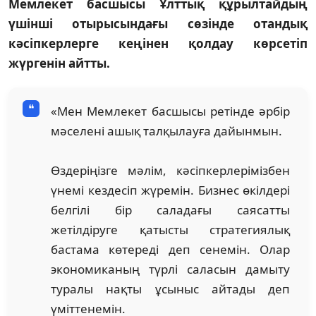
Мемлекет басшысы Ұлттық құрылтайдың
үшінші отырысындағы сөзінде отандық
кәсіпкерлерге кеңінен қолдау көрсетіп
жүргенін айтты.
«Мен Мемлекет басшысы ретінде әрбір
мәселені ашық талқылауға дайынмын.
Өздеріңізге мәлім, кәсіпкерлерімізбен
үнемі кездесіп жүремін. Бизнес өкілдері
белгілі бір саладағы саясатты
жетілдіруге қатысты стратегиялық
бастама көтереді деп сенемін. Олар
экономиканың түрлі саласын дамыту
туралы нақты ұсыныс айтады деп
үміттенемін.