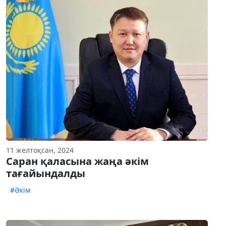
11 желтоқсан, 2024
Саран қаласына жаңа әкім
тағайындалды
#Әкім