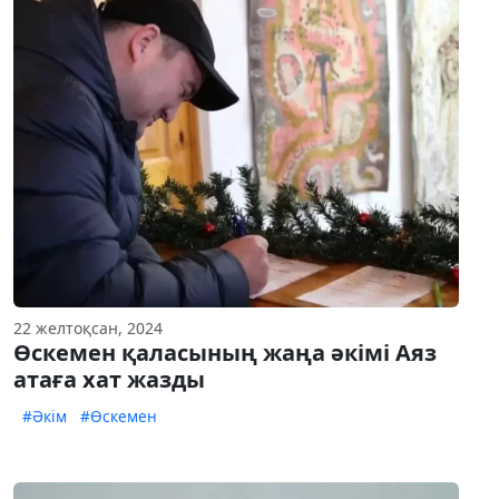
22 желтоқсан, 2024
Өскемен қаласының жаңа әкімі Аяз
атаға хат жазды
#Әкім
#Өскемен