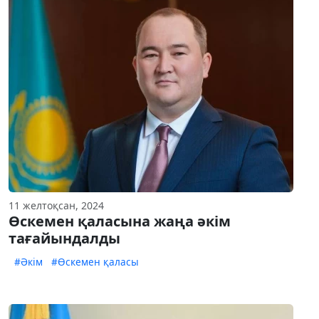
11 желтоқсан, 2024
Өскемен қаласына жаңа әкім
тағайындалды
#Әкім
#Өскемен қаласы