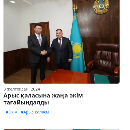
3 желтоқсан, 2024
Арыс қаласына жаңа әкім
тағайындалды
#Әкім
#Арыс қаласы