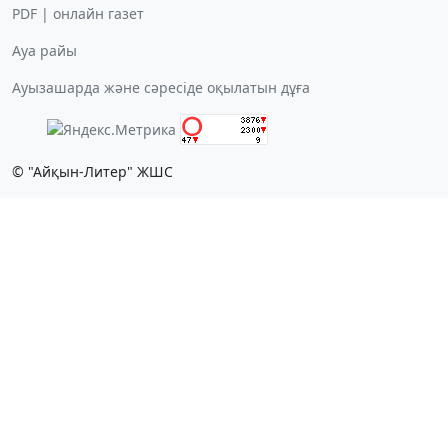
PDF | онлайн газет
Ауа райы
Ауызашарда және сәресіде оқылатын дұға
© "Айқын-Литер" ЖШС