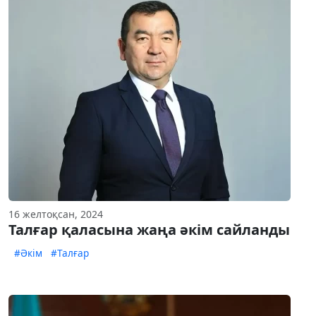
16 желтоқсан, 2024
Талғар қаласына жаңа әкім сайланды
#Әкім
#Талғар