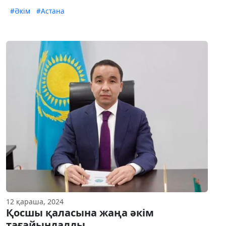
#Әкім
#Астана
12 қараша, 2024
Қосшы қаласына жаңа әкім
тағайындалды