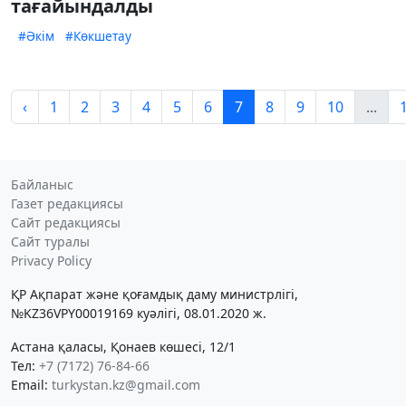
тағайындалды
#Әкім
#Көкшетау
‹
1
2
3
4
5
6
7
8
9
10
...
Байланыс
Газет редакциясы
Сайт редакциясы
Сайт туралы
Privacy Policy
ҚР Ақпарат және қоғамдық даму министрлігі,
№KZ36VPY00019169 куәлігі, 08.01.2020 ж.
Астана қаласы, Қонаев көшесі, 12/1
Тел:
+7 (7172) 76-84-66
Email:
turkystan.kz@gmail.com