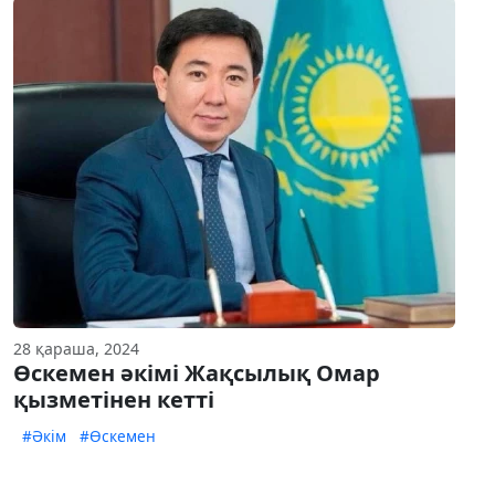
28 қараша, 2024
Өскемен әкімі Жақсылық Омар
қызметінен кетті
#Әкім
#Өскемен