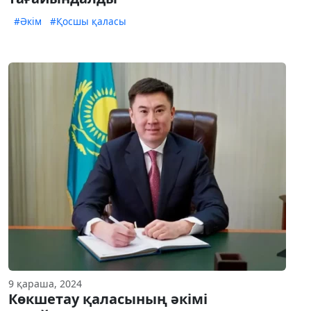
#Әкім
#Қосшы қаласы
9 қараша, 2024
Көкшетау қаласының әкімі