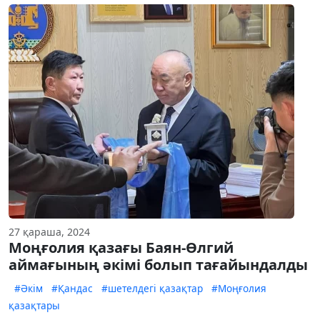
27 қараша, 2024
Моңғолия қазағы Баян-Өлгий
аймағының әкімі болып тағайындалды
#Әкім
#Қандас
#шетелдегі қазақтар
#Моңғолия
қазақтары