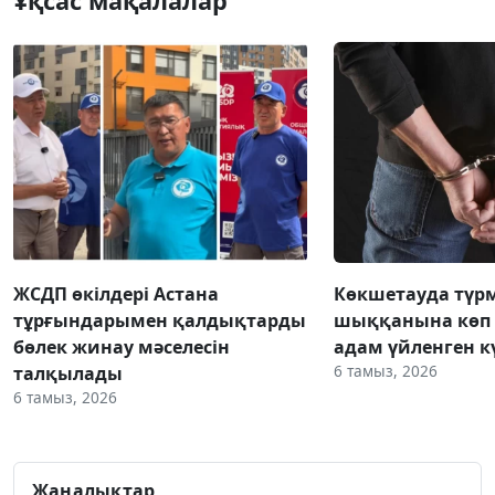
Ұқсас мақалалар
ЖСДП өкілдері Астана
Көкшетауда түр
тұрғындарымен қалдықтарды
шыққанына көп 
бөлек жинау мәселесін
адам үйленген к
6 тамыз, 2026
талқылады
6 тамыз, 2026
Жаңалықтар