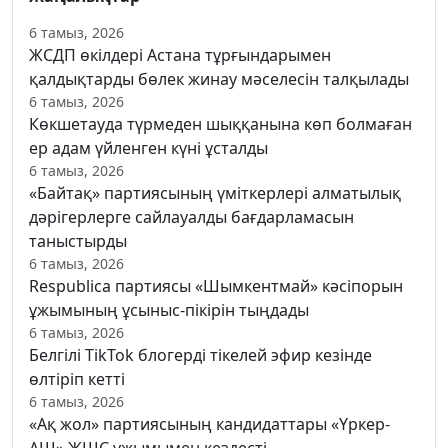
6 тамыз, 2026
ЖСДП өкілдері Астана тұрғындарымен
қалдықтарды бөлек жинау мәселесін талқылады
6 тамыз, 2026
Көкшетауда түрмеден шыққанына көп болмаған
ер адам үйленген күні ұсталды
6 тамыз, 2026
«Байтақ» партиясының үміткерлері алматылық
дәрігерлерге сайлауалды бағдарламасын
таныстырды
6 тамыз, 2026
Respublica партиясы «Шымкентмай» кәсіпорын
ұжымының ұсыныс-пікірін тыңдады
6 тамыз, 2026
Белгілі TikTok блогерді тікелей эфир кезінде
өлтіріп кетті
6 тамыз, 2026
«Ақ жол» партиясының кандидаттары «Үркер-
АШ» ЖШС ұжымымен кездесті