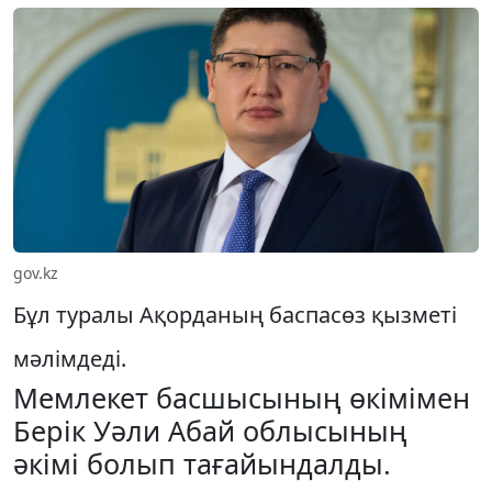
gov.kz
Бұл туралы Ақорданың баспасөз қызметі
мәлімдеді.
Мемлекет басшысының өкімімен
Берік Уәли Абай облысының
әкімі болып тағайындалды.