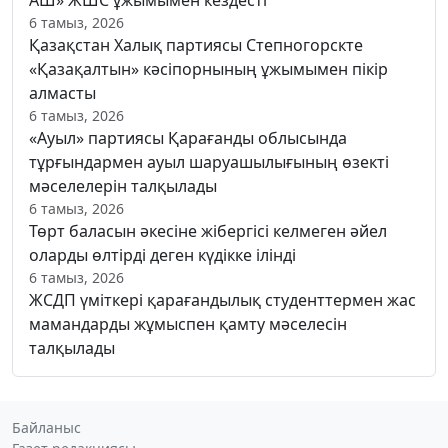
6 тамыз, 2026
Қазақстан Халық партиясы Степногорскте
«Қазақалтын» кәсіпорнының ұжымымен пікір
алмасты
6 тамыз, 2026
«Ауыл» партиясы Қарағанды облысында
тұрғындармен ауыл шаруашылығының өзекті
мәселелерін талқылады
6 тамыз, 2026
Төрт баласын әкесіне жібергісі келмеген әйел
оларды өлтірді деген күдікке ілінді
6 тамыз, 2026
ЖСДП үміткері қарағандылық студенттермен жас
мамандарды жұмыспен қамту мәселесін
талқылады
Байланыс