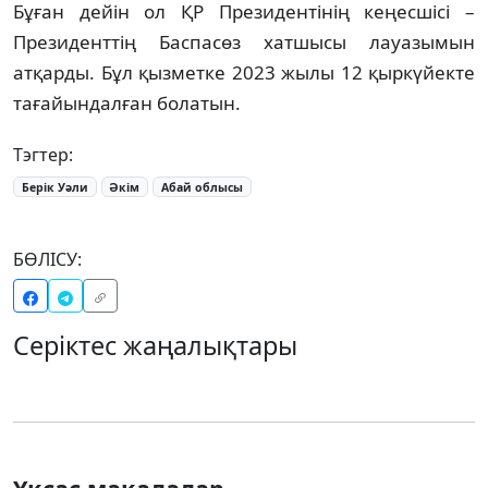
Бұған дейін ол ҚР Президентінің кеңесшісі –
Президенттің Баспасөз хатшысы лауазымын
атқарды. Бұл қызметке 2023 жылы 12 қыркүйекте
тағайындалған болатын.
Тэгтер:
Берік Уәли
Әкім
Абай облысы
БӨЛІСУ:
Серіктес жаңалықтары