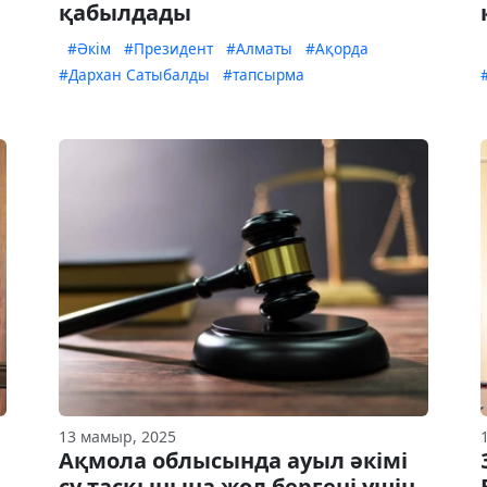
қабылдады
#Әкім
#Президент
#Алматы
#Ақорда
#Дархан Сатыбалды
#тапсырма
13 мамыр, 2025
Ақмола облысында ауыл әкімі
су тасқынына жол бергені үшін