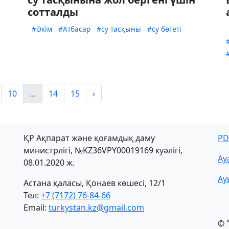
сотталды
#Әкім
#Атбасар
#су тасқыны
#су бөгеті
10
...
14
15
›
ҚР Ақпарат және қоғамдық даму
PD
министрлігі, №KZ36VPY00019169 куәлігі,
Ау
08.01.2020 ж.
Ау
Астана қаласы, Қонаев көшесі, 12/1
Тел:
+7 (7172) 76-84-66
Email:
turkystan.kz@gmail.com
© 