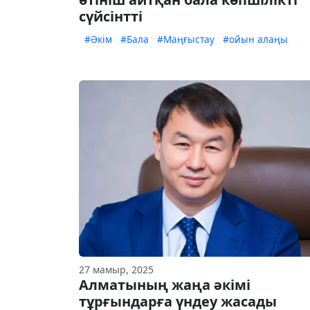
сүйсінтті
#Әкім
#Бала
#Маңғыстау
#ойын алаңы
27 мамыр, 2025
Алматының жаңа әкімі
тұрғындарға үндеу жасады