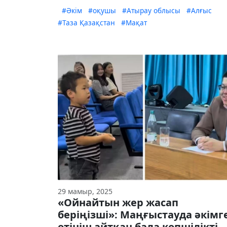
#Әкім
#оқушы
#Атырау облысы
#Алғыс
#Таза Қазақстан
#Мақат
29 мамыр, 2025
«Ойнайтын жер жасап
беріңізші»: Маңғыстауда әкімг
өтініш айтқан бала көпшілікті