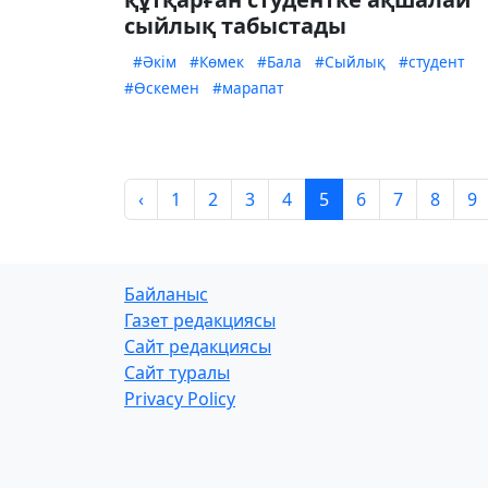
сыйлық табыстады
#Әкім
#Көмек
#Бала
#Сыйлық
#студент
#Өскемен
#марапат
‹
1
2
3
4
5
6
7
8
9
Байланыс
Газет редакциясы
Сайт редакциясы
Сайт туралы
Privacy Policy