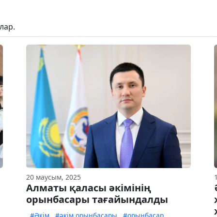
лар.
20 маусым, 2025
Алматы қаласы әкімінің
орынбасары тағайындалды
#Әкім
#әкім орынбасары
#орынбасар