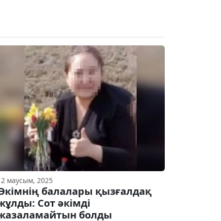
12 маусым, 2025
Әкімнің балалары қызғалдақ
жұлды: Сот әкімді
жазаламайтын болды