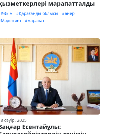
қызметкерлері марапатталды
#Әкім
#Қарағанды облысы
#өнер
#Мәдениет
#марапат
18 сәуір, 2025
Заңғар Есентайұлы:
Баянөлгейліктердің сенімін