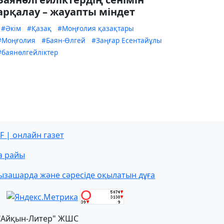
арқалау – жауапты міндет
#Әкім
#Қазақ
#Моңғолия қазақтары
#Моңғолия
#Баян-Өлгей
#Заңғар Есентайұлы
#баянөлгейліктер
F | онлайн газет
а райы
ызашарда және сәресіде оқылатын дұға
"Айқын-Литер" ЖШС