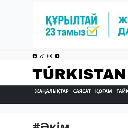
ЖАҢАЛЫҚТАР
САЯСАТ
ҚОҒАМ
ТАЙ
#Әкім