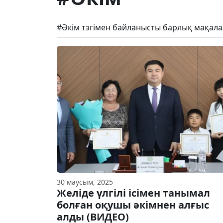
#Әкім тэгімен байланысты барлық мақала
30 маусым, 2025
Желіде үлгілі ісімен танымал
болған оқушы әкімнен алғыс
алды (ВИДЕО)