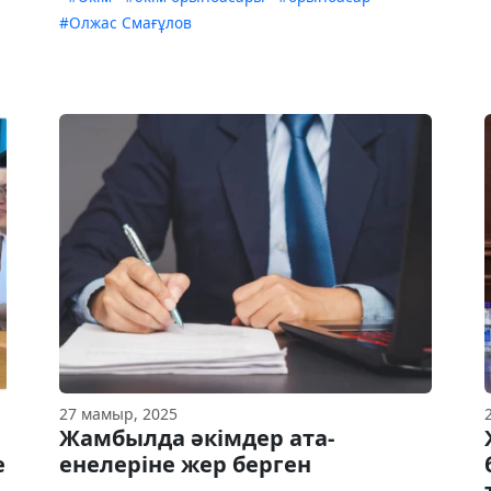
#Олжас Смағұлов
27 мамыр, 2025
Жамбылда әкімдер ата-
е
енелеріне жер берген