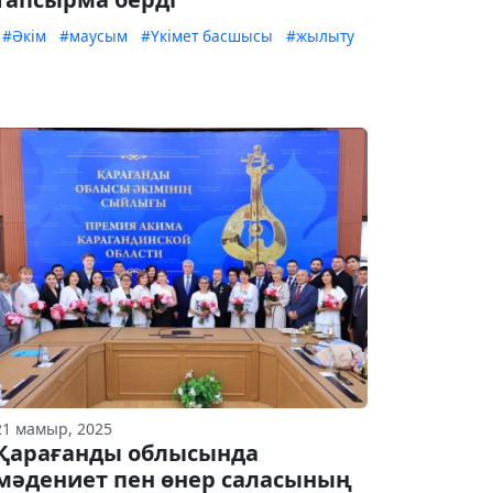
#Әкім
#маусым
#Үкімет басшысы
#жылыту
21 мамыр, 2025
Қарағанды облысында
мәдениет пен өнер саласының