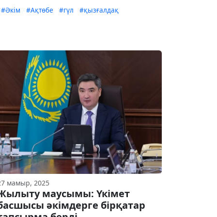
#Әкім
#Ақтөбе
#гүл
#қызғалдақ
27 мамыр, 2025
Жылыту маусымы: Үкімет
басшысы әкімдерге бірқатар
тапсырма берді