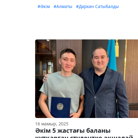
#Әкім
#Алматы
#Дархан Сатыбалды
16 мамыр, 2025
Әкім 5 жастағы баланы
құтқарған студентке ақшалай