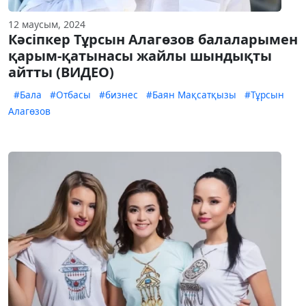
12 маусым, 2024
Кәсіпкер Тұрсын Алагөзов балаларымен
қарым-қатынасы жайлы шындықты
айтты (ВИДЕО)
#Бала
#Отбасы
#бизнес
#Баян Мақсатқызы
#Тұрсын
Алагөзов