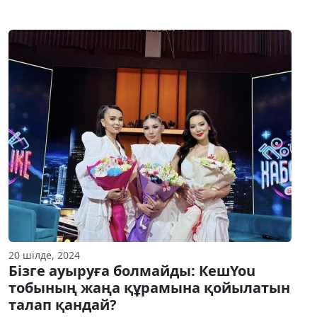
20 шілде, 2024
Бізге ауыруға болмайды: КешYou
тобының жаңа құрамына қойылатын
талап қандай?