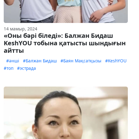
14 мамыр, 2024
«Оны бәрі біледі»: Балжан Бидаш
KeshYOU тобына қатысты шындығын
айтты
#әнші
#Балжан Бидаш
#Баян Мақсатқызы
#KeshYOU
#топ
#эстрада