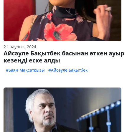
21 наурыз, 2024
Айсәуле Бақытбек басынан өткен ауыр
кезеңді еске алды
#Баян Мақсатқызы
#Айсәуле Бақытбек