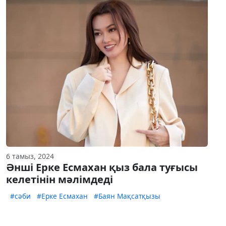
6 тамыз, 2024
Әнші Ерке Есмахан қыз бала туғысы
келетінін мәлімдеді
#сәби
#Ерке Есмахан
#Баян Мақсатқызы