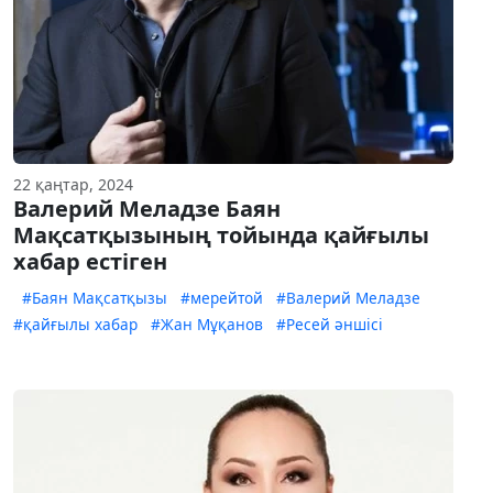
22 қаңтар, 2024
Валерий Меладзе Баян
Мақсатқызының тойында қайғылы
хабар естіген
#Баян Мақсатқызы
#мерейтой
#Валерий Меладзе
#қайғылы хабар
#Жан Мұқанов
#Ресей әншісі