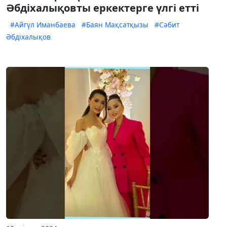
Әбдіхалықовты еркектерге үлгі етті
#Айгүл Иманбаева
#Баян Мақсатқызы
#Сәбит
Әбдіхалықов