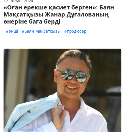
12 шілде, 2024
«Оған ерекше қасиет берген»: Баян
Мақсатқызы Жанар Дұғалованың
өнеріне баға берді
#әнші
#Баян Мақсатқызы
#продюсер