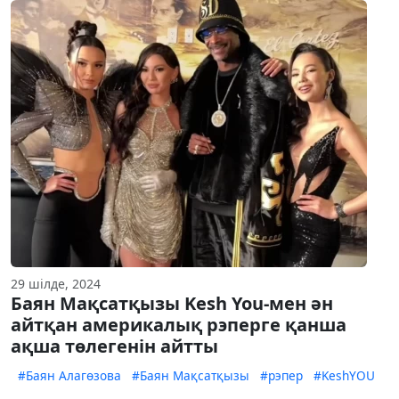
29 шілде, 2024
Баян Мақсатқызы Kesh You-мен ән
айтқан америкалық рэперге қанша
ақша төлегенін айтты
#Баян Алагөзова
#Баян Мақсатқызы
#рэпер
#KeshYOU