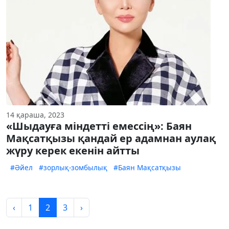
14 қараша, 2023
«Шыдауға міндетті емессің»: Баян
Мақсатқызы қандай ер адамнан аулақ
жүру керек екенін айтты
#Әйел
#зорлық-зомбылық
#Баян Мақсатқызы
‹
1
2
3
›