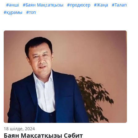
#әнші
#Баян Мақсатқызы
#продюсер
#Жаңа
#Талап
#құрамы
#топ
18 шілде, 2024
Баян Мақсатқызы Сәбит