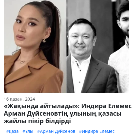
16 қазан, 2024
«Жақында айтылады»: Индира Елемес
Арман Дүйсеновтің ұлының қазасы
жайлы пікір білдірді
#қаза
#Ұлы
#Арман Дүйсенов
#Индира Елемес