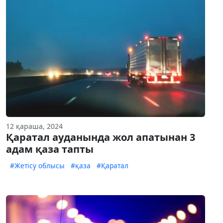
12 қараша, 2024
Қаратал ауданында жол апатынан 3
адам қаза тапты
#Жетісу облысы
#қаза
#Қаратал