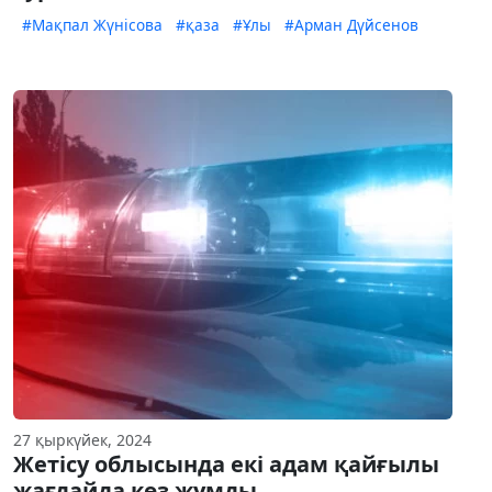
#Мақпал Жүнісова
#қаза
#Ұлы
#Арман Дүйсенов
27 қыркүйек, 2024
Жетісу облысында екі адам қайғылы
жағдайда көз жұмды