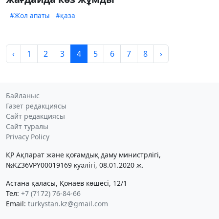
#Жол апаты
#қаза
‹
1
2
3
4
5
6
7
8
›
Байланыс
Газет редакциясы
Сайт редакциясы
Сайт туралы
Privacy Policy
ҚР Ақпарат және қоғамдық даму министрлігі,
№KZ36VPY00019169 куәлігі, 08.01.2020 ж.
Астана қаласы, Қонаев көшесі, 12/1
Тел:
+7 (7172) 76-84-66
Email:
turkystan.kz@gmail.com