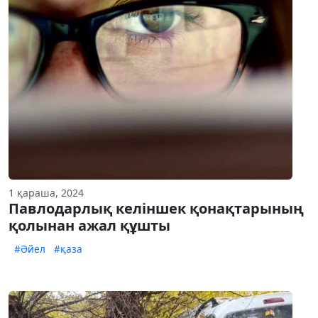
1 қараша, 2024
Павлодарлық келіншек қонақтарының
қолынан ажал құшты
#Әйел
#қаза