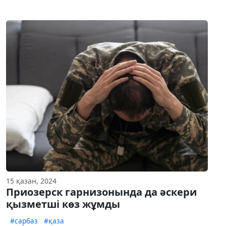
15 қазан, 2024
Приозерск гарнизонында да әскери
қызметші көз жұмды
#сарбаз
#қаза