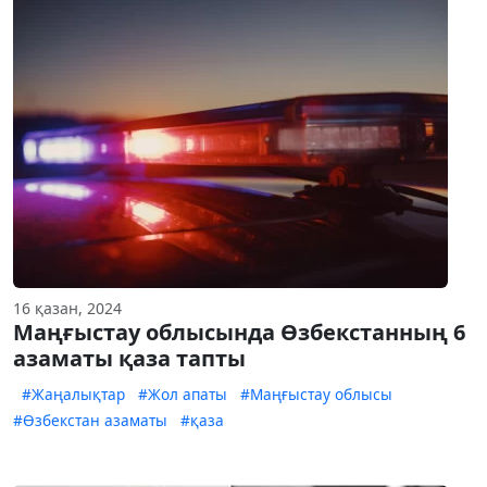
16 қазан, 2024
Маңғыстау облысында Өзбекстанның 6
азаматы қаза тапты
#Жаңалықтар
#Жол апаты
#Маңғыстау облысы
#Өзбекстан азаматы
#қаза