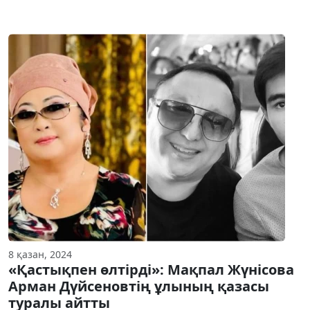
8 қазан, 2024
«Қастықпен өлтірді»: Мақпал Жүнісова
Арман Дүйсеновтің ұлының қазасы
туралы айтты