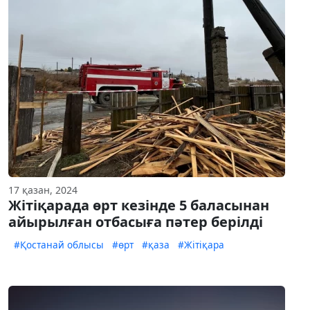
17 қазан, 2024
Жітіқарада өрт кезінде 5 баласынан
айырылған отбасыға пәтер берілді
#Қостанай облысы
#өрт
#қаза
#Жітіқара