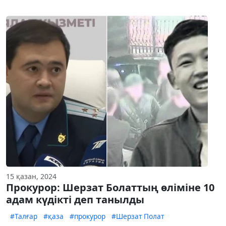
15 қазан, 2024
Прокурор: Шерзат Болаттың өліміне 10
адам күдікті деп танылды
#Талғар
#қаза
#прокурор
#Шерзат Полат