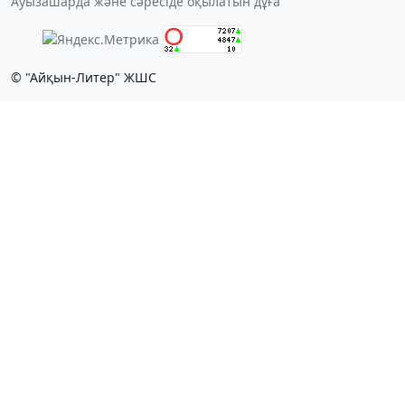
Ауызашарда және сәресіде оқылатын дұға
© "Айқын-Литер" ЖШС