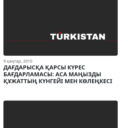
9 қаңтар, 2010
ДАҒДАРЫСҚА ҚАРСЫ КҮРЕС
БАҒДАРЛАМАСЫ: АСА МАҢЫЗДЫ
ҚҰЖАТТЫҢ КҮНГЕЙI МЕН КӨЛЕҢКЕСI