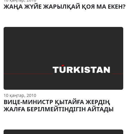
ЖАҢА ЖҮЙЕ ЖАРЫЛҚАЙ ҚОЯ МА ЕКЕН?
10 қаңтар, 2010
ВИЦЕ-МИНИСТР ҚЫТАЙҒА ЖЕРДIҢ
ЖАЛҒА БЕРIЛМЕЙТIНДIГIН АЙТАДЫ