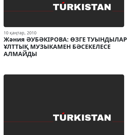
10 қаңтар, 2010
Жәния ӘУБӘКIРОВА: ӨЗГЕ ТУЫНДЫЛАР
ҰЛТТЫҚ МУЗЫКАМЕН БӘСЕКЕЛЕСЕ
АЛМАЙДЫ