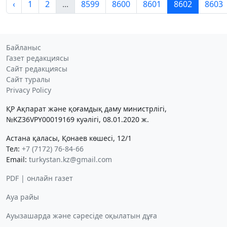
‹
1
2
...
8599
8600
8601
8602
8603
Байланыс
Газет редакциясы
Сайт редакциясы
Сайт туралы
Privacy Policy
ҚР Ақпарат және қоғамдық даму министрлігі,
№KZ36VPY00019169 куәлігі, 08.01.2020 ж.
Астана қаласы, Қонаев көшесі, 12/1
Тел:
+7 (7172) 76-84-66
Email:
turkystan.kz@gmail.com
PDF | онлайн газет
Ауа райы
Ауызашарда және сәресіде оқылатын дұға