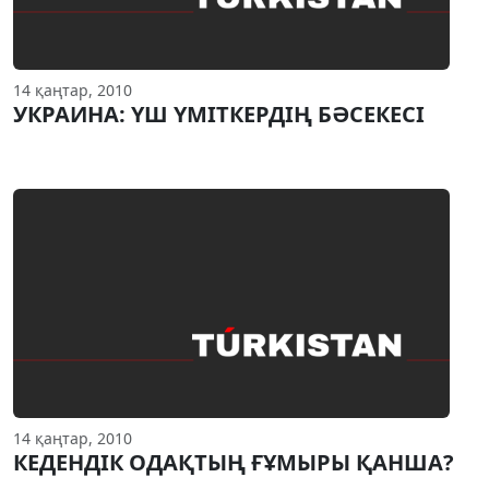
14 қаңтар, 2010
УКРАИНА: ҮШ ҮМIТКЕРДIҢ БӘСЕКЕСI
14 қаңтар, 2010
КЕДЕНДIК ОДАҚТЫҢ ҒҰМЫРЫ ҚАНША?