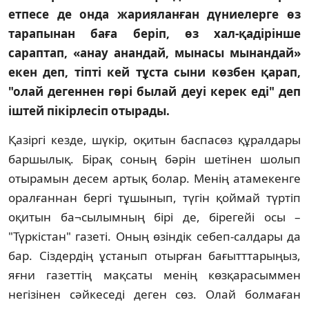
етпесе де онда жарияланған дүниелерге өз
тарапынан баға берiп, өз хал-қадiрiнше
сараптап, «анау анандай, мынасы мынандай»
екен деп, тiптi кей тұста сыни көзбен қарап,
"олай дегеннен гөрi былай деуi керек едi" деп
iштей пiкiрлесiп отырады.
Қазiргi кезде, шүкiр, оқитын баспасөз құралдары
баршылық. Бiрақ соның бәрiн шетiнен шолып
отырамын десем артық болар. Менiң атамекенге
оралғаннан бергi тұшынып, түгiн қоймай түртiп
оқитын ба¬сылымның бiрi де, бiрегейi осы –
"Түркiстан" газетi. Оның өзiндiк себеп-салдары да
бар. Сiздердiң ұстанып отырған бағытттарыңыз,
яғни газеттiң мақсаты менiң көзқарасыммен
негiзiнен сәйкеседi деген сөз. Олай болмаған