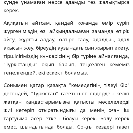
күнде ұнамаған нәрсе адамды тез жалықтырса
керек.
Ақиқатын айтсам, қандай қоғамда өмiр сүрiп
жүргенiмiздiң өзi айқындалмаған заманда өтiрiк
айту, жұртты алдау, өлтiре салу, адалдың адал
ақысын жеу, бiреудiң аузындағысын жырып әкету,
тiршiлiгiмiздiң күнкөрiсiнiң бiр түрiне айналғанда,
"Түркiстанды" оқып барып, теңселген кемемiз
теңелгендей, екi ескектi боламыз.
Сонымен қатар қазақта "кемедегiнiң тiлеуi бiр"
дегендей, "Түркiстан" газетi шет елдерден келiп
жатқан қандастарымызға қатысты мәселелердi
жиi көтерiп отыратындығы да менiң оған iш
тартуыма әсер еткен болуы керек. Болу керек
емес, шындығында болды. Соңғы кездерi газет