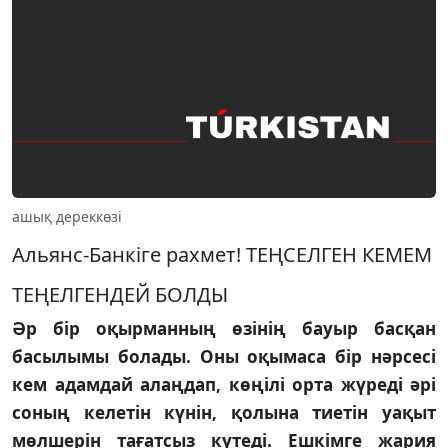
ашық дереккөзі
Альянс-Банкiге рахмет! ТЕҢСЕЛГЕН КЕМЕМ
ТЕҢЕЛГЕНДЕЙ БОЛДЫ
Әр бiр оқырманның өзiнiң бауыр басқан
басылымы болады. Оны оқымаса бiр нәрсесi
кем адамдай алаңдап, көңiлi орта жүредi әрi
соның келетiн күнiн, қолына тиетiн уақыт
мөлшерiн тағатсыз күтедi. Ешкiмге жария