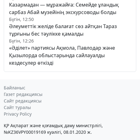
Казармадан — мұражайға: Семейде ұландық
сарбаз Абай музейінің экскурсоводы болды
Бүгін, 12:50
Әлеуметтік желіде балағат сөз айтқан Тараз
тұрғыны бес тәулікке қамалды
Бүгін, 12:26
«Әділет» партиясы Ақмола, Павлодар және
Қызылорда облыстарында сайлауалды
кездесулер өткізді
Байланыс
Газет редакциясы
Сайт редакциясы
Сайт туралы
Privacy Policy
ҚР Ақпарат және қоғамдық даму министрлігі,
№KZ36VPY00019169 куәлігі, 08.01.2020 ж.