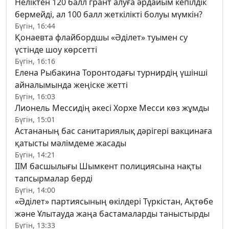
Неліктен 120 балл грант алуға әрдайым кепілдік
бермейді, ал 100 балл жеткілікті болуы мүмкін?
Бүгін, 16:44
Қонаевта флайбордшы «Әділет» туымен су
үстінде шоу көрсетті
Бүгін, 16:16
Елена Рыбакина Торонтодағы турнирдің үшінші
айналымында жеңіске жетті
Бүгін, 16:03
Лионель Мессидің әкесі Хорхе Месси көз жұмды
Бүгін, 15:01
Астананың бас санитариялық дәрігері вакцинаға
қатысты мәлімдеме жасады
Бүгін, 14:21
ІІМ басшылығы Шымкент полициясына нақты
тапсырмалар берді
Бүгін, 14:00
«Әділет» партиясының өкілдері Түркістан, Ақтөбе
және Ұлытауда жаңа бастамаларды таныстырды
Бүгін, 13:33