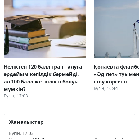
Неліктен 120 балл грант алуға
Қонаевта флай
әрдайым кепілдік бермейді,
«Әділет» туымен 
ал 100 балл жеткілікті болуы
шоу көрсетті
Бүгін, 16:44
мүмкін?
Бүгін, 17:03
Жаңалықтар
Бүгін, 17:03