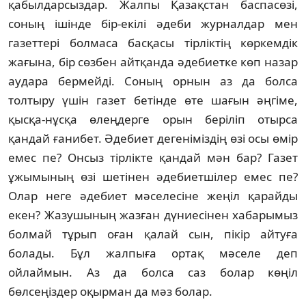
қабылдарсыздар. Жалпы Қазақстан баспасөзi,
соның iшiнде бiр-екiлi әдеби журналдар мен
газеттерi болмаса басқасы тiрлiктiң көркемдiк
жағына, бiр сөзбен айтқанда әдебиетке көп назар
аудара бермейдi. Соның орнын аз да болса
толтыру үшiн газет бетiнде өте шағын әңгiме,
қысқа-нұсқа өлеңдерге орын берiлiп отырса
қандай ғанибет. Әдебиет дегенiмiздiң өзi осы өмiр
емес пе? Онсыз тiрлiкте қандай мән бар? Газет
ұжымының өзi шетiнен әдебиетшiлер емес пе?
Олар неге әдебиет мәселесiне жеңiл қарайды
екен? Жазушының жазған дүниесiнен хабарымыз
болмай тұрып оған қалай сын, пiкiр айтуға
болады. Бұл жалпыға ортақ мәселе деп
ойлаймын. Аз да болса саз болар көңiл
бөлсеңiздер оқырман да мәз болар.