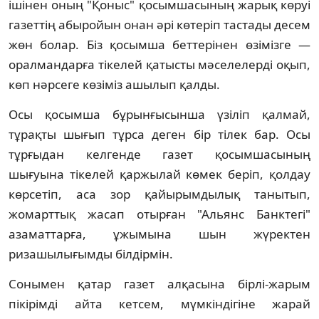
iшiнен оның "Қоныс" қосымшасының жарық көруi
газеттiң абыройын онан әрi көтерiп тастады десем
жөн болар. Бiз қосымша беттерiнен өзiмiзге —
оралмандарға тiкелей қатысты мәселелердi оқып,
көп нәрсеге көзiмiз ашылып қалды.
Осы қосымша бұрынғысынша үзiлiп қалмай,
тұрақты шығып тұрса деген бiр тiлек бар. Осы
тұрғыдан келгенде газет қосымшасының
шығуына тiкелей қаржылай көмек берiп, қолдау
көрсетiп, аса зор қайырымдылық танытып,
жомарттық жасап отырған "Альянс Банктегi"
азаматтарға, ұжымына шын жүректен
ризашылығымды бiлдiрмiн.
Сонымен қатар газет алқасына бiрлi-жарым
пiкiрiмдi айта кетсем, мүмкiндiгiне жарай