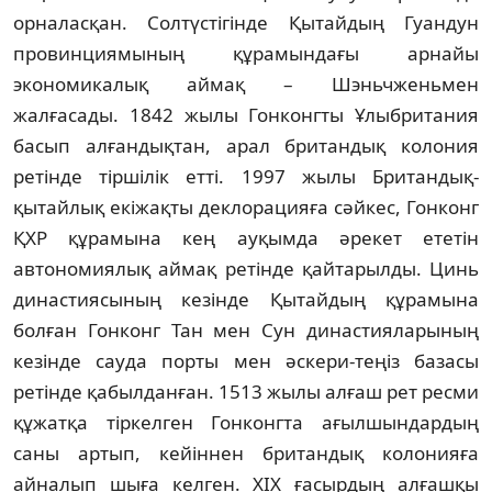
орналасқан. Солтүстiгiнде Қытайдың Гуандун
провинциямының құрамындағы арнайы
экономикалық аймақ – Шэньчженьмен
жалғасады. 1842 жылы Гонконгты Ұлыбритания
басып алғандықтан, арал британдық колония
ретiнде тiршiлiк еттi. 1997 жылы Британдық-
қытайлық екiжақты деклорацияға сәйкес, Гонконг
ҚХР құрамына кең ауқымда әрекет ететiн
автономиялық аймақ ретiнде қайтарылды. Цинь
династиясының кезiнде Қытайдың құрамына
болған Гонконг Тан мен Сун династияларының
кезiнде сауда порты мен әскери-теңiз базасы
ретiнде қабылданған. 1513 жылы алғаш рет ресми
құжатқа тiркелген Гонконгта ағылшындардың
саны артып, кейiннен британдық колонияға
айналып шыға келген. ХIХ ғасырдың алғашқы