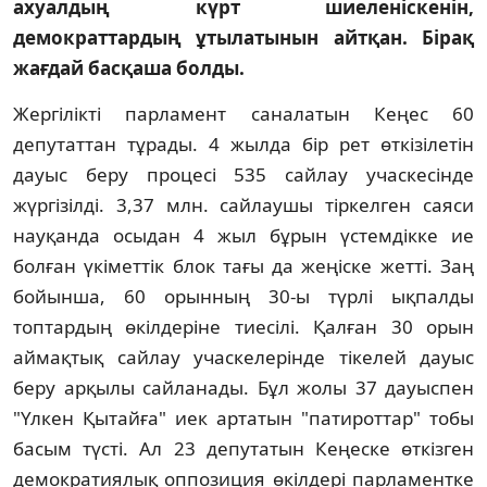
ахуалдың күрт шиеленiскенiн,
демократтардың ұтылатынын айтқан. Бiрақ
жағдай басқаша болды.
Жергiлiктi парламент саналатын Кеңес 60
депутаттан тұрады. 4 жылда бiр рет өткiзiлетiн
дауыс беру процесi 535 сайлау учаскесiнде
жүргiзiлдi. 3,37 млн. сайлаушы тiркелген саяси
науқанда осыдан 4 жыл бұрын үстемдiкке ие
болған үкiметтiк блок тағы да жеңiске жеттi. Заң
бойынша, 60 орынның 30-ы түрлi ықпалды
топтардың өкiлдерiне тиесiлi. Қалған 30 орын
аймақтық сайлау учаскелерiнде тiкелей дауыс
беру арқылы сайланады. Бұл жолы 37 дауыспен
"Үлкен Қытайға" иек артатын "патироттар" тобы
басым түстi. Ал 23 депутатын Кеңеске өткiзген
демократиялық оппозиция өкiлдерi парламентке