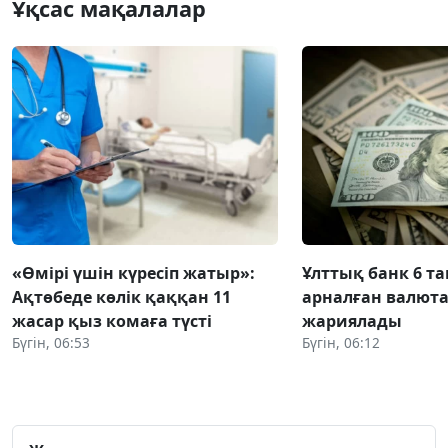
Ұқсас мақалалар
«Өмірі үшін күресіп жатыр»:
Ұлттық банк 6 т
Ақтөбеде көлік қаққан 11
арналған валют
жасар қыз комаға түсті
жариялады
Бүгін, 06:53
Бүгін, 06:12