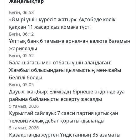
Жаңалықтар
Бүгін, 06:53
«Өмірі үшін күресіп жатыр»: Ақтөбеде көлік
қаққан 11 жасар қыз комаға түсті
Бүгін, 06:12
Ұлттық банк 6 тамызға арналған валюта бағамын
жариялады
Бүгін, 05:52
Бала-шағасы мен отбасы үшін алаңдаған:
Жамбыл облысындағы қылмыстың мән-жайы
белгілі болды
Бүгін, 05:05
Дауыл, жаңбыр: Еліміздің бірнеше өңірінде ауа
райына байланысты ескерту жасалды
5 тамыз, 2026
Құрылтай сайлауы: 7 саяси партия қатысқан
телевизиялық дебат қорытындыланды
5 тамыз, 2026
Қазақстанда жүрген Үндістанның 35 азаматы