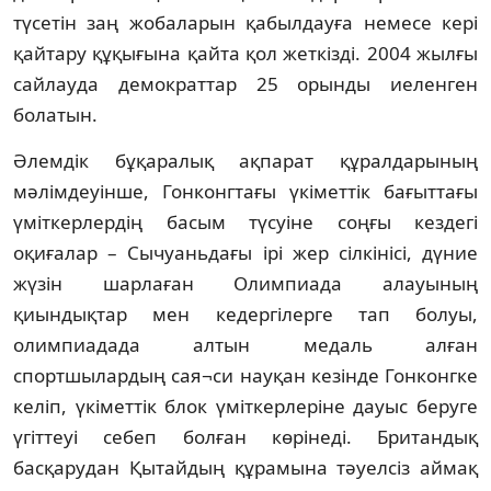
түсетiн заң жобаларын қабылдауға немесе керi
қайтару құқығына қайта қол жеткiздi. 2004 жылғы
сайлауда демократтар 25 орынды иеленген
болатын.
Әлемдiк бұқаралық ақпарат құралдарының
мәлiмдеуiнше, Гонконгтағы үкiметтiк бағыттағы
үмiткерлердiң басым түсуiне соңғы кездегi
оқиғалар – Сычуаньдағы iрi жер сiлкiнiсi, дүние
жүзiн шарлаған Олимпиада алауының
қиындықтар мен кедергiлерге тап болуы,
олимпиадада алтын медаль алған
спортшылардың сая¬си науқан кезiнде Гонконгке
келiп, үкiметтiк блок үмiткерлерiне дауыс беруге
үгiттеуi себеп болған көрiнедi. Британдық
басқарудан Қытайдың құрамына тәуелсiз аймақ