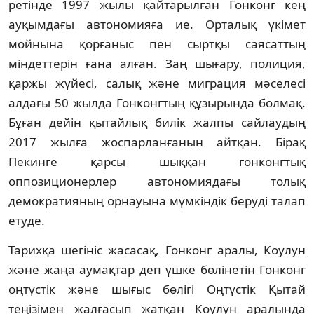
ретiнде 1997 жылы қайтарылған Гонконг кең
ауқымдағы автономияға ие. Орталық үкiмет
мойнына қорғаныс пен сыртқы саясаттың
мiндеттерiн ғана алған. Заң шығару, полиция,
қаржы жүйесi, салық және миграция мәселесi
алдағы 50 жылда Гонконгтың құзырында болмақ.
Бұған дейiн қытайлық билiк жалпы сайлаудың
2017 жылға жоспарланғанын айтқан. Бiрақ
Пекинге қарсы шыққан гонконгтық
оппозиционерлер автономиядағы толық
демократияның орнауына мүмкiндiк берудi талап
етуде.
Тарихқа шегiнiс жасасақ, Гонконг аралы, Коулун
және жаңа аумақтар деп үшке бөлiнетiн Гонконг
оңтүстiк және шығыс бөлiгi Оңтүстiк Қытай
теңiзiмен жалғасып жатқан Коулун аралында