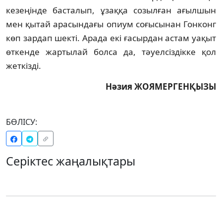
кезеңiнде басталып, ұзаққа созылған ағылшын
мен қытай арасындағы опиум соғысынан Гонконг
көп зардап шектi. Арада екi ғасырдан астам уақыт
өткенде жартылай болса да, тәуелсiздiкке қол
жеткiздi.
Нәзия ЖОЯМЕРГЕНҚЫЗЫ
БӨЛІСУ:
Серіктес жаңалықтары