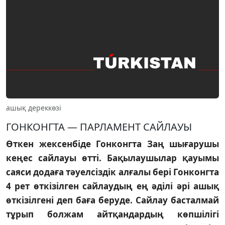
ашық дереккөзі
ГОНКОНГТА — ПАРЛАМЕНТ САЙЛАУЫ
Өткен жексенбiде Гонконгта Заң шығарушы
кеңес сайлауы өттi. Бақылаушылар қауымы
саяси додаға тәуелсiздiк алғалы берi Гонконгта
4 рет өткiзiлген сайлаудың ең әдiлi әрi ашық
өткiзiлгенi деп баға беруде. Сайлау басталмай
тұрып болжам айтқандардың көпшiлiгi