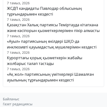
7 тамыз, 2026
ЖСДП кандидаты Павлодар облысының
тұрғындарымен кездесті
7 тамыз, 2026
Қазақстан Халық партиясы Теміртауда кітапхана
және кәсіпорын қызметкерлерімен пікір алмасты
7 тамыз, 2026
«Ауыл» партиясының өкілдері ШҚО-да
инклюзивті қауымдастық мүшелерімен кездесті
7 тамыз, 2026
Курорттағы қорық қызметкерін жабайы
жолбарыс талап тастады
7 тамыз, 2026
«Ақ жол» партиясының үміткерлері Шамалған
ауылының тұрғындарымен кездесті
Байланыс
Газет редакциясы