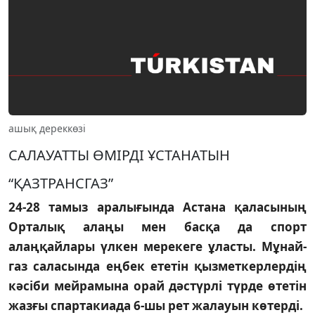
ашық дереккөзі
САЛАУАТТЫ ӨМIРДI ҰСТАНАТЫН
“ҚАЗТРАНСГАЗ”
24-28 тамыз аралығында Астана қаласының
Орталық алаңы мен басқа да спорт
алаңқайлары үлкен мерекеге ұласты. Мұнай-
газ саласында еңбек ететiн қызметкерлердiң
кәсiби мейрамына орай дәстүрлi түрде өтетiн
жазғы спартакиада 6-шы рет жалауын көтердi.