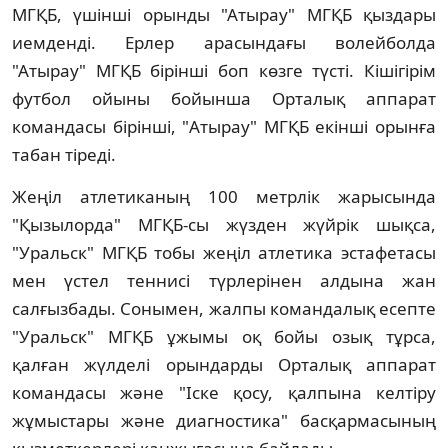
МГҚБ, үшiншi орынды "Атырау" МГҚБ қыздары
иемдендi. Ерлер арасындағы волейболда
"Атырау" МГҚБ бiрiншi боп көзге түстi. Кiшiгiрiм
футбол ойыны бойынша Орталық аппарат
командасы бiрiншi, "Атырау" МГҚБ екiншi орынға
табан тiредi.
Жеңiл атлетиканың 100 метрлiк жарысында
"Қызылорда" МГҚБ-сы жүзден жүйрiк шықса,
"Уральск" МГҚБ тобы жеңiл атлетика эстафетасы
мен үстел теннисi түрлерiнен алдына жан
салғызбады. Сонымен, жалпы командалық есепте
"Уральск" МГҚБ ұжымы оқ бойы озық тұрса,
қалған жүлделi орындарды Орталық аппарат
командасы және "Iске қосу, қалпына келтiру
жұмыстары және диагностика" басқармасының