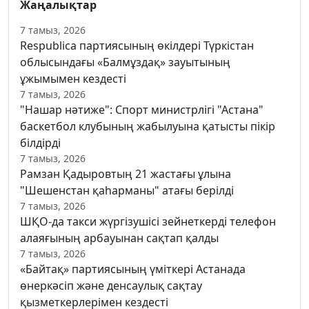
Жаңалықтар
7 тамыз, 2026
Respublica партиясының өкілдері Түркістан
облысындағы «Балмұздақ» зауытының
ұжымымен кездесті
7 тамыз, 2026
"Нашар нәтиже": Спорт министрлігі "Астана"
баскетбол клубының жабылуына қатысты пікір
білдірді
7 тамыз, 2026
Рамзан Қадыровтың 21 жастағы ұлына
"Шешенстан қаһарманы" атағы берілді
7 тамыз, 2026
ШҚО-да такси жүргізушісі зейнеткерді телефон
алаяғының арбауынан сақтап қалды
7 тамыз, 2026
«Байтақ» партиясының үміткері Астанада
өнеркәсіп және денсаулық сақтау
қызметкерлерімен кездесті