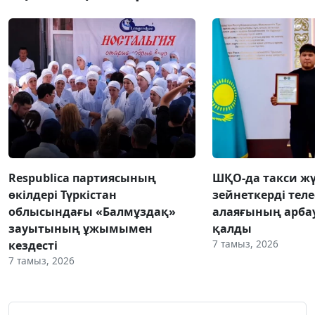
Respublica партиясының
ШҚО-да такси жү
өкілдері Түркістан
зейнеткерді тел
облысындағы «Балмұздақ»
алаяғының арба
зауытының ұжымымен
қалды
7 тамыз, 2026
кездесті
7 тамыз, 2026