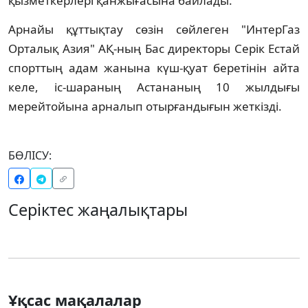
қызметкерлерi қанжығасына байлады.
Арнайы құттықтау сөзiн сөйлеген "ИнтерГаз
Орталық Азия" АҚ-ның Бас директоры Серiк Естай
спорттың адам жанына күш-қуат беретiнiн айта
келе, iс-шараның Астананың 10 жылдығы
мерейтойына арналып отырғандығын жеткiздi.
БӨЛІСУ:
Серіктес жаңалықтары
Ұқсас мақалалар