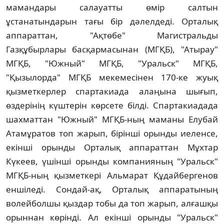
мамандары салауатты өмiр салтын
ұстанатындарын тағы бiр дәлелдедi. Орталық
аппараттан, "Ақтөбе" Магистральды
Газқұбырлары басқармасынан (МГҚБ), "Атырау"
МГҚБ, "Южный" МГҚБ, "Уральск" МГҚБ,
"Қызылорда" МГҚБ мекемесiнен 170-ке жуық
қызметкерлер спартакиада алаңына шығып,
өздерiнiң күштерiн көрсете бiлдi. Спартакиадада
шахматтан "Южный" МГҚБ-ның маманы Елубай
Атамұратов топ жарып, бiрiншi орынды иеленсе,
екiншi орынды Орталық аппараттан Мұхтар
Күкеев, үшiншi орынды компанияның "Уральск"
МГҚБ-ның қызметкерi Альмарат Құдайбергенов
еншiледi. Сондай-ақ, Орталық аппаратының
волейболшы қыздар тобы да топ жарып, алғашқы
орыннан көрiндi. Ал екiншi орынды "Уральск"