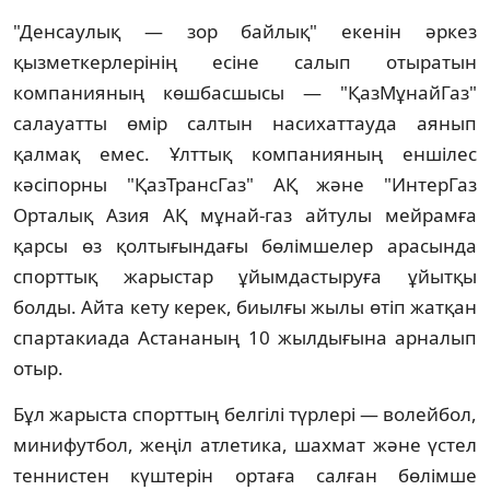
"Денсаулық — зор байлық" екенiн әркез
қызметкерлерiнiң есiне салып отыратын
компанияның көшбасшысы — "ҚазМұнайГаз"
салауатты өмiр салтын насихаттауда аянып
қалмақ емес. Ұлттық компанияның еншiлес
кәсiпорны "ҚазТрансГаз" АҚ және "ИнтерГаз
Орталық Азия АҚ мұнай-газ айтулы мейрамға
қарсы өз қолтығындағы бөлiмшелер арасында
спорттық жарыстар ұйымдастыруға ұйытқы
болды. Айта кету керек, биылғы жылы өтiп жатқан
спартакиада Астананың 10 жылдығына арналып
отыр.
Бұл жарыста спорттың белгiлi түрлерi — волейбол,
минифутбол, жеңiл атлетика, шахмат және үстел
теннистен күштерiн ортаға салған бөлiмше