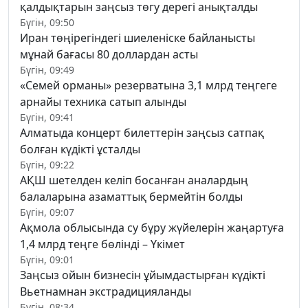
қалдықтарын заңсыз төгу дерегі анықталды
Бүгін, 09:50
Иран төңірегіндегі шиеленіске байланысты
мұнай бағасы 80 доллардан асты
Бүгін, 09:49
«Семей орманы» резерватына 3,1 млрд теңгеге
арнайы техника сатып алынды
Бүгін, 09:41
Алматыда концерт билеттерін заңсыз сатпақ
болған күдікті ұсталды
Бүгін, 09:22
АҚШ шетелден келіп босанған аналардың
балаларына азаматтық бермейтін болды
Бүгін, 09:07
Ақмола облысында су бұру жүйелерін жаңартуға
1,4 млрд теңге бөлінді – Үкімет
Бүгін, 09:01
Заңсыз ойын бизнесін ұйымдастырған күдікті
Вьетнамнан экстрадицияланды
Бүгін, 08:34