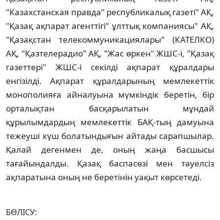
"Казахстанская правда" республикалық газетi" АҚ,
"Қазақ ақпарат агенттiгi" ұлттық компаниясы" АҚ,
"Қазақстан телекоммуникациялары" (КАТЕЛКО)
АҚ, "Қазтелерадио" АҚ, "Жас өркен" ЖШС-i, "Қазақ
газеттерi" ЖШС-i секiлдi ақпарат құралдары
енгiзiлдi. Ақпарат құралдарының мемлекеттiк
монополияға айналуына мүмкiндiк беретiн, бiр
орталықтан басқарылатын мұндай
құрылымдардың мемлекеттiк БАҚ-тың дамуына
тежеушi күш болатындығын айтады сарапшылар.
Қалай дегенмен де, оның жаңа басшысы
тағайындалды. Қазақ баспасөзi мен тәуелсiз
ақпаратына оның не беретiнiн уақыт көрсетедi.
БӨЛІСУ: