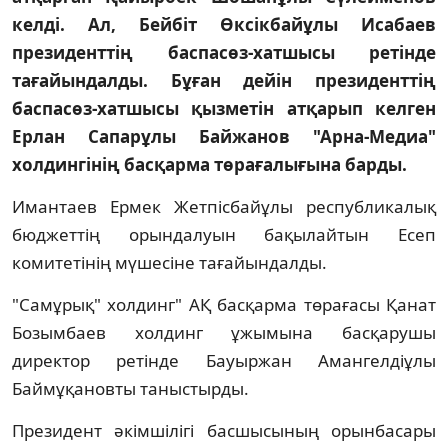
келдi. Ал, Бейбiт Өксiкбайұлы Исабаев
президенттiң баспасөз-хатшысы ретiнде
тағайындалды. Бұған дейiн президенттiң
баспасөз-хатшысы қызметiн атқарып келген
Ерлан Сапарұлы Байжанов "Арна-Медиа"
холдингiнiң басқарма төрағалығына барды.
Имантаев Ермек Жетпiсбайұлы республикалық
бюджеттiң орындалуын бақылайтын Есеп
комитетiнiң мүшесiне тағайындалды.
"Самұрық" холдинг" АҚ басқарма төрағасы Қанат
Бозымбаев холдинг ұжымына басқарушы
директор ретiнде Бауыржан Амангелдiұлы
Баймұқановты таныстырды.
Президент әкiмшiлiгi басшысының орынбасары