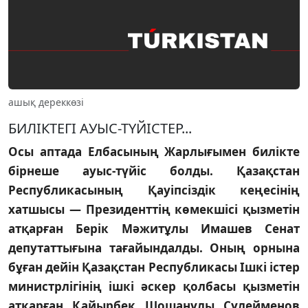
ашық дереккөзі
БИЛIКТЕГI АУЫС-ТYЙIСТЕР...
Осы аптада Елбасының Жарлығымен билiкте
бiрнеше ауыс-түйiс болды. Қазақстан
Республикасының Қауiпсiздiк кеңесiнiң
хатшысы — Президенттiң көмекшiсi қызметiн
атқарған Берiк Мәжитұлы Имашев Сенат
депутаттығына тағайындалды. Оның орнына
бұған дейiн Қазақстан Республикасы Iшкi iстер
министрлiгiнiң iшкi әскер қолбасы қызметiн
атқарған Қайырбек Шошанұлы Сүлейменов