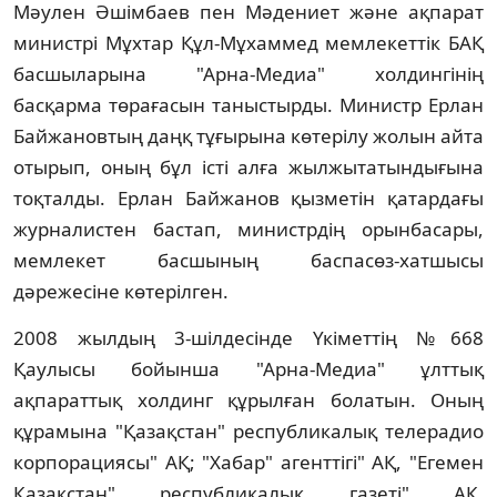
Мәулен Әшiмбаев пен Мәдениет және ақпарат
министрi Мұхтар Құл-Мұхаммед мемлекеттiк БАҚ
басшыларына "Арна-Медиа" холдингiнiң
басқарма төрағасын таныстырды. Министр Ерлан
Байжановтың даңқ тұғырына көтерiлу жолын айта
отырып, оның бұл iстi алға жылжытатындығына
тоқталды. Ерлан Байжанов қызметiн қатардағы
журналистен бастап, министрдiң орынбасары,
мемлекет басшының баспасөз-хатшысы
дәрежесiне көтерiлген.
2008 жылдың 3-шiлдесiнде Үкiметтiң №668
Қаулысы бойынша "Арна-Медиа" ұлттық
ақпараттық холдинг құрылған болатын. Оның
құрамына "Қазақстан" республикалық телерадио
корпорациясы" АҚ; "Хабар" агенттiгi" АҚ, "Егемен
Қазақстан" республикалық газетi" АҚ,