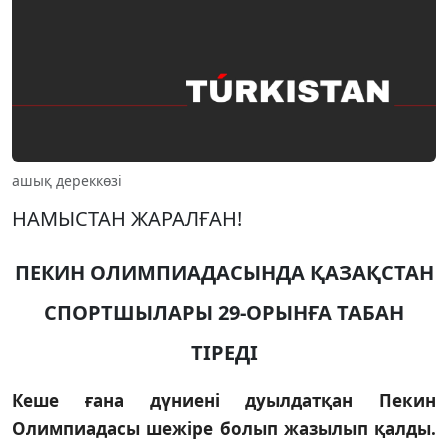
ашық дереккөзі
НАМЫСТАН ЖАРАЛҒАН!
ПЕКИН ОЛИМПИАДАСЫНДА ҚАЗАҚСТАН
СПОРТШЫЛАРЫ 29-ОРЫНҒА ТАБАН
ТIРЕДI
Кеше ғана дүниенi дуылдатқан Пекин
Олимпиадасы шежiре болып жазылып қалды.