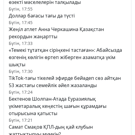
өзекті мәселелерін талқылады
Бүгін, 17:55
Доллар бағасы тағы да түсті
Бүгін, 17:45
Жеңіл атлет Анна Черкашина Қазақстан
рекордын жаңартты
Бүгін, 17:33
«Темекі тұтатқан сіріңкені тастаған»: Абайсызда
өзгенің көлігін өртеп жіберген азаматқа үкім
шықты
Бүгін, 17:30
TikTok-тағы тікелей эфирде бейәдеп сөз айтқан
53 жастағы семейлік әйел жазаланды
Бүгін, 17:24
Бектенов Шолпан-Атада Еуразиялық
үкіметаралық кеңестің шағын құрамдағы
отырысына қатысты
Бүгін, 17:21
Самат Смақов ҚПЛ-дың қай клубын
жаттықтыруы мүмкін?