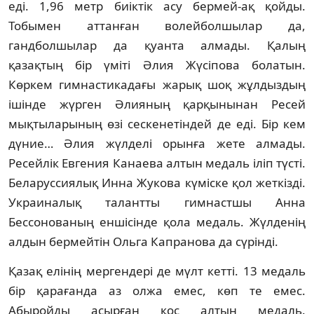
едi. 1,96 метр биiктiк асу бермей-ақ қойды.
Тобымен аттанған волейболшылар да,
гандболшылар да қуанта алмады. Қалың
қазақтың бiр үмiтi Әлия Жүсiпова болатын.
Көркем гимнастикадағы жарық шоқ жұлдыздың
iшiнде жүрген Әлияның қарқынынан Ресей
мықтыларының өзi сескенетiндей де едi. Бiр кем
дүние… Әлия жүлделi орынға жете алмады.
Ресейлiк Евгения Канаева алтын медаль iлiп түстi.
Беларуссиялық Инна Жукова күмiске қол жеткiздi.
Украиналық талантты гимнастшы Анна
Бессонованың еншiсiнде қола медаль. Жүлденiң
алдын бермейтiн Ольга Капранова да сүрiндi.
Қазақ елiнiң мергендерi де мүлт кеттi. 13 медаль
бiр қарағанда аз олжа емес, көп те емес.
Абыройды асырған қос алтын медаль.