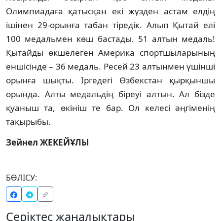
Олимпиадаға қатысқан екi жүзден астам елдiң
iшiнен 29-орынға табан тiредiк. Алып Қытай елi
100 медальмен көш бастады. 51 алтын медаль!
Қытайды өкшелеген Америка спортшыларының
еншiсiнде – 36 медаль. Ресей 23 алтынмен үшiншi
орынға шықты. Iргедегi Өзбекстан қырқыншы
орында. Алты медальдiң бiреуi алтын. Ал бiзде
қуаныш та, өкiнiш те бар. Ол келесi әңгiменiң
тақырыбы.
Зейнел ЖЕКЕЙҰЛЫ
БӨЛІСУ:
Серіктес жаңалықтары