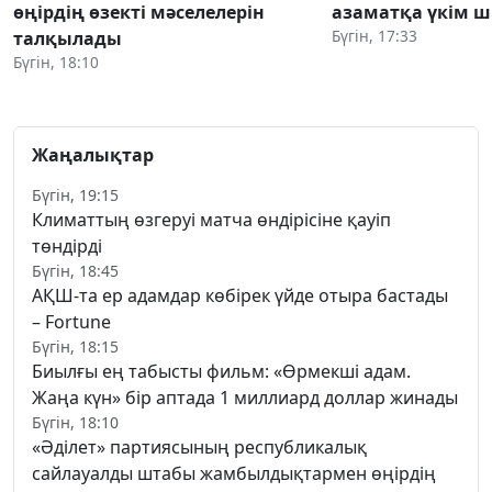
өңірдің өзекті мәселелерін
азаматқа үкім 
Бүгін, 17:33
талқылады
Бүгін, 18:10
Жаңалықтар
Бүгін, 19:15
Климаттың өзгеруі матча өндірісіне қауіп
төндірді
Бүгін, 18:45
АҚШ-та ер адамдар көбірек үйде отыра бастады
– Fortune
Бүгін, 18:15
Биылғы ең табысты фильм: «Өрмекші адам.
Жаңа күн» бір аптада 1 миллиард доллар жинады
Бүгін, 18:10
«Әділет» партиясының республикалық
сайлауалды штабы жамбылдықтармен өңірдің