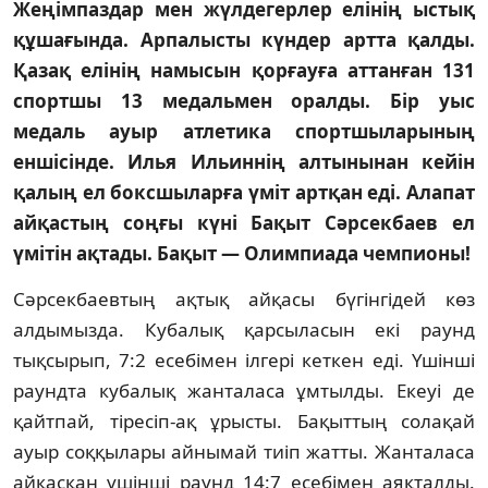
Жеңiмпаздар мен жүлдегерлер елiнiң ыстық
құшағында. Арпалысты күндер артта қалды.
Қазақ елiнiң намысын қорғауға аттанған 131
спортшы 13 медальмен оралды. Бiр уыс
медаль ауыр атлетика спортшыларының
еншiсiнде. Илья Ильиннiң алтынынан кейiн
қалың ел боксшыларға үмiт артқан едi. Алапат
айқастың соңғы күнi Бақыт Сәрсекбаев ел
үмiтiн ақтады. Бақыт — Олимпиада чемпионы!
Сәрсекбаевтың ақтық айқасы бүгiнгiдей көз
алдымызда. Кубалық қарсыласын екi раунд
тықсырып, 7:2 есебiмен iлгерi кеткен едi. Үшiншi
раундта кубалық жанталаса ұмтылды. Екеуi де
қайтпай, тiресiп-ақ ұрысты. Бақыттың солақай
ауыр соққылары айнымай тиiп жатты. Жанталаса
айқасқан үшiншi раунд 14:7 есебiмен аяқталды.