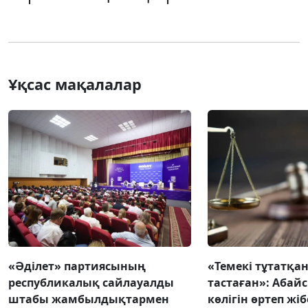
Ұқсас мақалалар
«Әділет» партиясының
«Темекі тұтатқан
республикалық сайлауалды
тастаған»: Абай
штабы жамбылдықтармен
көлігін өртеп жі