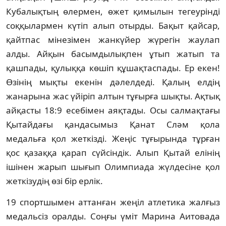
Кубалықтың өлермен, өжет қимылын тегеурiндi
соққылармен күтiп алып отырды. Бақыт қайсар,
қайтпас мiнезiмен жанкүйер жүрегiн жаулап
алды. Айқын басымдылықпен ұтып жатып та
қашпады, қулыққа көшiп құшақтаспады. Ер екен!
Өзiнiң мықты екенiн дәлелдедi. Қалың елдiң
жанарына жас үйiрiп алтын тұғырға шықты. Ақтық
айқасты 18:9 есебiмен аяқтады. Осы салмақтағы
Қытайдағы қандасымыз Қанат Сләм қола
медальға қол жеткiздi. Жеңiс тұғырында тұрған
қос қазаққа қарап сүйсiндiк. Алып Қытай елiнiң
iшiнен жарып шығып Олимпиада жүлдесiне қол
жеткiзудiң өзi бiр ерлiк.
19 спортшымен аттанған жеңiл атлетика жалғыз
медальсiз оралды. Соңғы үмiт Марина Аитовада